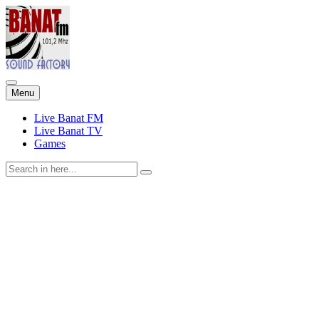
Skip
Menu
to
content
Live Banat FM
Live Banat TV
Games
Search
for: