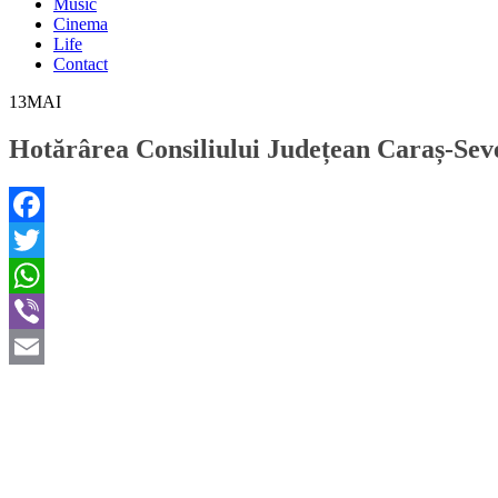
Music
Cinema
Life
Contact
13
MAI
Hotărârea Consiliului Județean Caraș-Seve
Facebook
Twitter
WhatsApp
Viber
Email