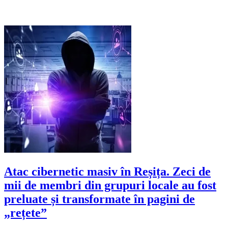
Atac cibernetic masiv în Reșița. Zeci de
mii de membri din grupuri locale au fost
preluate și transformate în pagini de
„rețete”