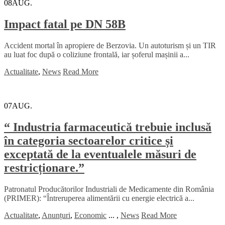
08
AUG.
Impact fatal pe DN 58B
Accident mortal în apropiere de Berzovia. Un autoturism și un TIR
au luat foc după o coliziune frontală, iar șoferul mașinii a...
Actualitate
,
News
Read More
07
AUG.
“ Industria farmaceutică trebuie inclusă
în categoria sectoarelor critice și
exceptată de la eventualele măsuri de
restricționare.”
Patronatul Producătorilor Industriali de Medicamente din România
(PRIMER): “Întreruperea alimentării cu energie electrică a...
Actualitate
,
Anunțuri
,
Economic
...
,
News
Read More