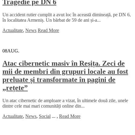
Tragedie pe DN 6
Un accident rutier cumplit a avut loc în această dimineață, pe DN 6,
în localitatea Armeniș. Un bărbat de 59 de ani și-a...
Actualitate
,
News
Read More
08
AUG.
Atac cibernetic masiv în Reșița. Zeci de
mii de membri din grupuri locale au fost
preluate și transformate în pagini de
„rețete”
Un atac cibernetic de amploare a vizat, în ultimele două zile, unele
dintre cele mai mari comunități online din...
Actualitate
,
News
,
Social
...
,
Read More