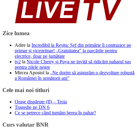
Zice lumea
Adire
la
Incredibil la Reșița: Șef din primărie îi contrazice pe
primar și viceprimar! „Gratuitatea” la parcările pentru
electrice, doar pe jumătate
tv2
la
Nicole Cherry și Puya ne invită să ridicăm paharul sus
pentru zilele negre
Mircea Apostol
la
„Ne dorim să asigurăm o dezvoltare robustă
a României în următorii ani”
Cele mai noi titluri
Oraşe dispărute (II) – Troia
Tragedie pe DN 6
Ce se petrece când turnăm berea în pahar?
Curs valutar BNR