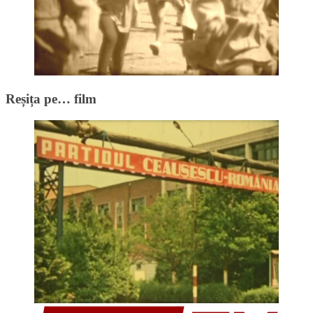
Reșița pe… film