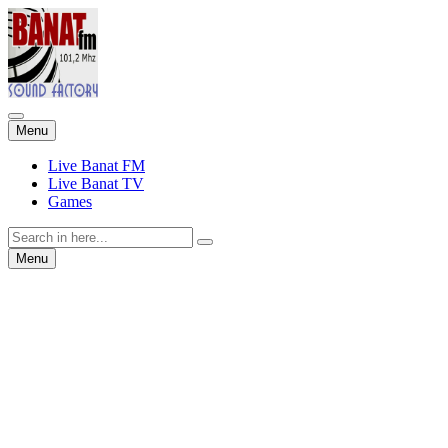
Skip
Menu
to
content
Live Banat FM
Live Banat TV
Games
Search
for:
Skip
Menu
to
content