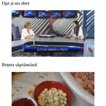
Opt și un sfert
Rețeta săptămânii