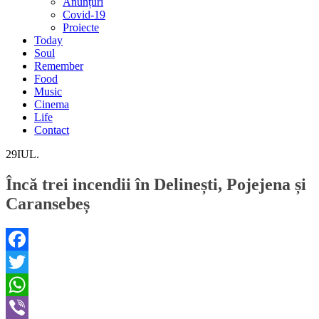
Anunțuri
Covid-19
Proiecte
Today
Soul
Remember
Food
Music
Cinema
Life
Contact
29
IUL.
Încă trei incendii în Delinești, Pojejena și
Caransebeș
Facebook
Twitter
WhatsApp