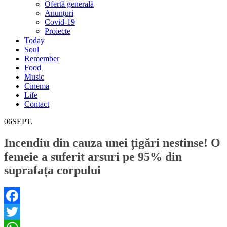
Ofertă generală
Anunțuri
Covid-19
Proiecte
Today
Soul
Remember
Food
Music
Cinema
Life
Contact
06
SEPT.
Incendiu din cauza unei țigări nestinse! O
femeie a suferit arsuri pe 95% din
suprafața corpului
Facebook