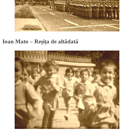
Ioan Mato – Reșița de altădată