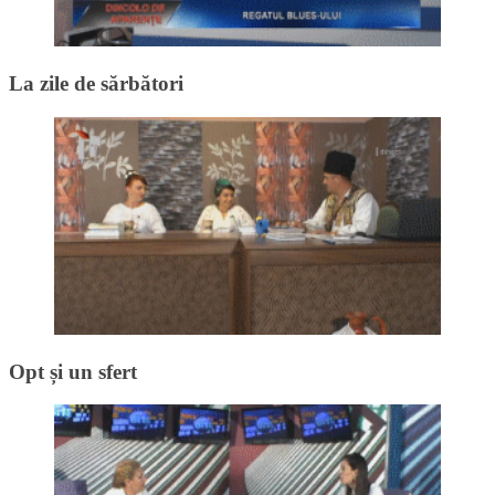
La zile de sărbători
Opt și un sfert