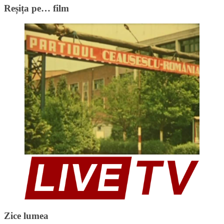
Reșița pe… film
Zice lumea