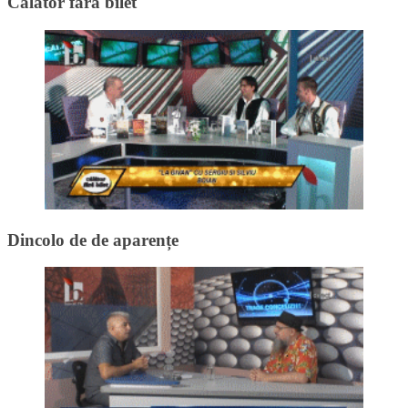
Călător fără bilet
Dincolo de de aparențe