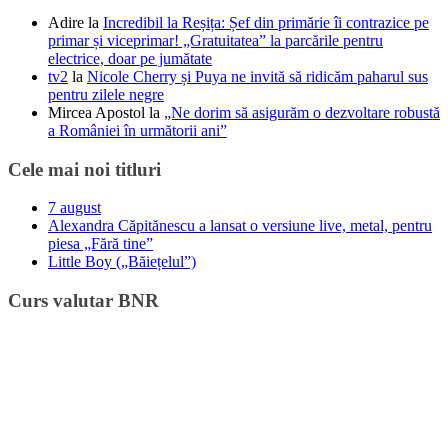
Adire
la
Incredibil la Reșița: Șef din primărie îi contrazice pe
primar și viceprimar! „Gratuitatea” la parcările pentru
electrice, doar pe jumătate
tv2
la
Nicole Cherry și Puya ne invită să ridicăm paharul sus
pentru zilele negre
Mircea Apostol
la
„Ne dorim să asigurăm o dezvoltare robustă
a României în următorii ani”
Cele mai noi titluri
7 august
Alexandra Căpitănescu a lansat o versiune live, metal, pentru
piesa „Fără tine”
Little Boy („Băiețelul”)
Curs valutar BNR