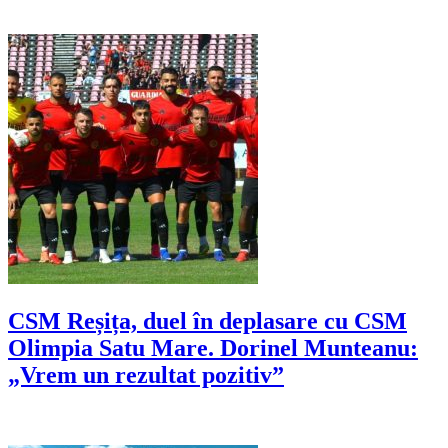
CSM Reșița, duel în deplasare cu CSM
Olimpia Satu Mare. Dorinel Munteanu:
„Vrem un rezultat pozitiv”