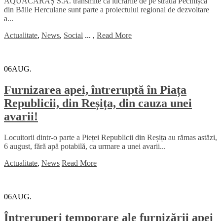
AQUACARAȘ S.A. transmite că lucrările de pe strada Pecinișca
din Băile Herculane sunt parte a proiectului regional de dezvoltare
a...
Actualitate
,
News
,
Social
...
,
Read More
06
AUG.
Furnizarea apei, întreruptă în Piața
Republicii, din Reșița, din cauza unei
avarii!
Locuitorii dintr-o parte a Pieței Republicii din Reșița au rămas astăzi,
6 august, fără apă potabilă, ca urmare a unei avarii...
Actualitate
,
News
Read More
06
AUG.
Întreruperi temporare ale furnizării apei