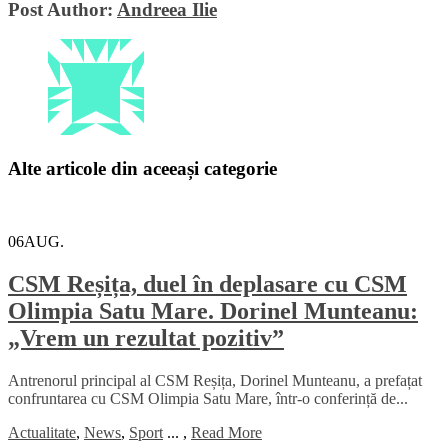
Post Author:
Andreea Ilie
Alte articole din aceeași categorie
06
AUG.
CSM Reșița, duel în deplasare cu CSM
Olimpia Satu Mare. Dorinel Munteanu:
„Vrem un rezultat pozitiv”
Antrenorul principal al CSM Reșița, Dorinel Munteanu, a prefațat
confruntarea cu CSM Olimpia Satu Mare, într-o conferință de...
Actualitate
,
News
,
Sport
...
,
Read More