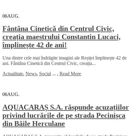
06
AUG.
Fântâna Cinetică din Centrul Civic,
creația maestrului Constantin Lucaci,
împlinește 42 de ani!
Una dintre cele mai îndrăgite imagini ale Reșiței împlinește 42 de
ani. Fântâna Cinetică din Centrul Civic, creația...
Actualitate
,
News
,
Social
...
,
Read More
06
AUG.
AQUACARAȘ S.A. răspunde acuzațiilor
privind lucrările de pe strada Pecinișca
din Băile Herculane