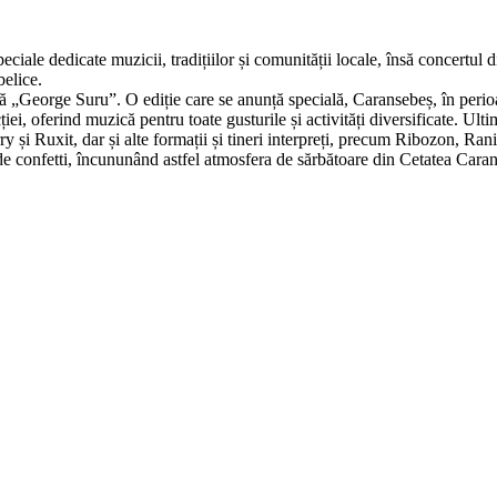
iale dedicate muzicii, tradițiilor și comunității locale, însă concertul d
belice.
 „George Suru”. O ediție care se anunță specială, Caransebeș, în perioa
cției, oferind muzică pentru toate gusturile și activități diversificate. Ult
 și Ruxit, dar și alte formații și tineri interpreți, precum Ribozon, Ra
e confetti, încununând astfel atmosfera de sărbătoare din Cetatea Cara