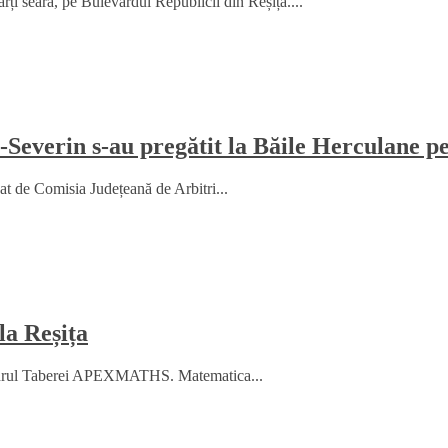
arți seară, pe Bulevardul Republicii din Reșița....
-Severin s-au pregătit la Băile Herculane p
zat de Comisia Județeană de Arbitri...
la Reșița
 cadrul Taberei APEXMATHS. Matematica...