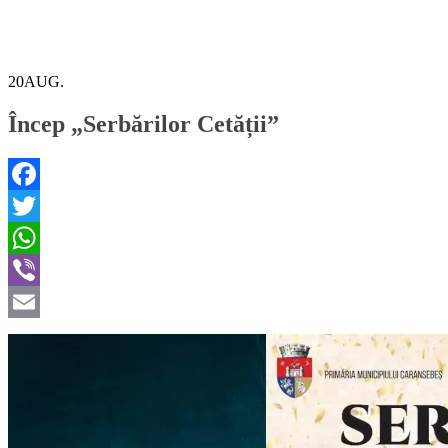
20
AUG.
Încep „Serbărilor Cetății”
Facebook
Twitter
WhatsApp
Viber
Email