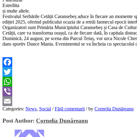
Estrellita
și multe altele.
Festivalul Serbările Cetății Caransebeș aduce în fiecare an momente spec
ediției 2025, oferind publicului ocazia de a retrăi farmecul epocii inter
Organizatori sunt Primăria Municipiului Caransebeș și Casa de Cultură
Cetății, care va transforma orașul, ca de fiecare dată, în capitala distra
Duminică, 24 august, pe scena din Parcul Teiuș, vor urca Nicole Cherry
dans sportiv Dance Mania. Evenimentul se va încheia cu spectacolul d
Facebook
Twitter
WhatsApp
Viber
Categories:
News
,
Social
/
Fără comentarii
/
by
Cornelia Dunăreanu
Email
Post Author:
Cornelia Dunăreanu