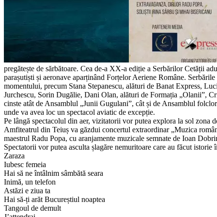
pregătește de sărbătoare. Cea de-a XX-a ediție a Serbărilor Cetății a
parașutiști și aeronave aparținând Forțelor Aeriene Române. Serbările C
momentului, precum Stana Stepanescu, alături de Banat Express, Luci
Jurchescu, Sorin Dugălie, Dani Olan, alături de Formația „Olanii”, Cri
cinste atât de Ansamblul „Junii Gugulani”, cât și de Ansamblul folclori
unde va avea loc un spectacol aviatic de excepție.
Pe lângă spectacolul din aer, vizitatorii vor putea explora la sol zona d
Amfiteatrul din Teiuș va găzdui concertul extraordinar „Muzica români
maestrul Radu Popa, cu aranjamente muzicale semnate de Ioan Dobrinescu
Spectatorii vor putea asculta șlagăre nemuritoare care au făcut istorie
Zaraza
Iubesc femeia
Hai să ne întâlnim sâmbătă seara
Inimă, un telefon
Astăzi e ziua ta
Hai să-ți arăt Bucureștiul noaptea
Tangoul de demult
J’attendrai