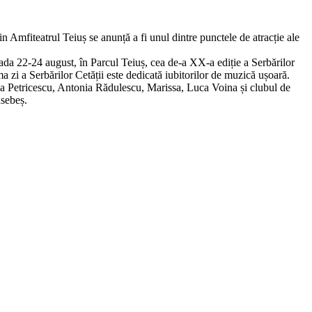
in Amfiteatrul Teiuș se anunță a fi unul dintre punctele de atracție ale
da 22-24 august, în Parcul Teiuș, cea de-a XX-a ediție a Serbărilor
ima zi a Serbărilor Cetății este dedicată iubitorilor de muzică ușoară.
nia Petricescu, Antonia Rădulescu, Marissa, Luca Voina și clubul de
nsebeș.