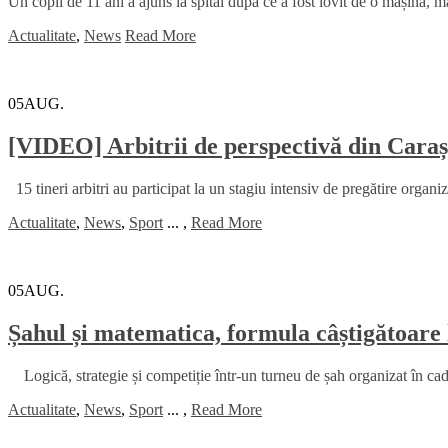
Un copil de 11 ani a ajuns la spital după ce a fost lovit de o mașină, m
Actualitate
,
News
Read More
05
AUG.
[VIDEO] Arbitrii de perspectivă din Caraș
15 tineri arbitri au participat la un stagiu intensiv de pregătire organi
Actualitate
,
News
,
Sport
...
,
Read More
05
AUG.
Șahul și matematica, formula câștigătoare 
Logică, strategie și competiție într-un turneu de șah organizat în
Actualitate
,
News
,
Sport
...
,
Read More