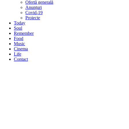
Ofertă generală
Anunțuri
Covid-19
Proiecte
Today
Soul
Remember
Food
Music
Cinema
Life
Contact