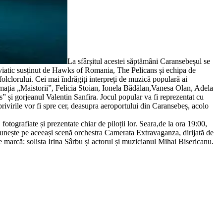
La sfârșitul acestei săptămâni Caransebeșul se
aviatic susținut de Hawks of Romania, The Pelicans și echipa de
olclorului. Cei mai îndrăgiți interpreți de muzică populară ai
ția „Maistorii”, Felicia Stoian, Ionela Bădălan,Vanesa Olan, Adela
” și gorjeanul Valentin Sanfira. Jocul popular va fi reprezentat cu
rivirile vor fi spre cer, deasupra aeroportului din Caransebeș, acolo
fotografiate și prezentate chiar de piloții lor. Seara,de la ora 19:00,
eunește pe aceeași scenă orchestra Camerata Extravaganza, dirijată de
marcă: solista Irina Sârbu și actorul și muzicianul Mihai Bisericanu.