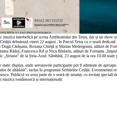
duc muzica interbelică pe scena Amfiteatrului din Teiuș, dar și un show 
etății debutează vineri 22 august , în Parcul Teiuș cu o seară dedicată f
 Dugă Cărășanu, Roxana Chiriță și Marian Medregoniu, alături de Forma
stina Răduț, Francesca Rif și Nicu Blidariu, alături de Formația „Impuls
c „Șiriana” de la Șiria-Arad. Sâmbătă, 23 august de la ora 10.00 toate p
e static display, unde aeronavele participante pot fi admirate de aproape, 
lor de altădată”, inclus în programul Serbărilor Cetății. Evenimentul r
. Publicul va avea parte de o seară de neuitat, cu invitați speciali de 
 în muzica românească și internațională: