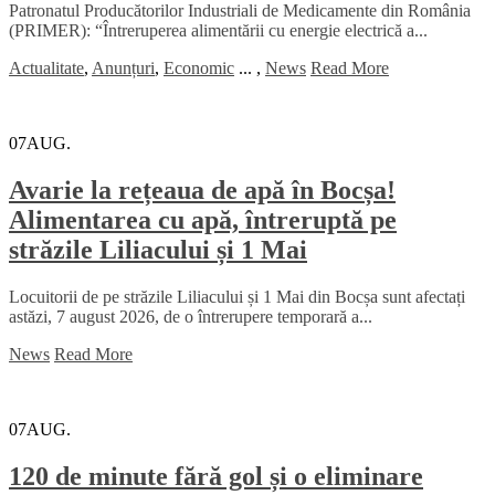
Patronatul Producătorilor Industriali de Medicamente din România
(PRIMER): “Întreruperea alimentării cu energie electrică a...
Actualitate
,
Anunțuri
,
Economic
...
,
News
Read More
07
AUG.
Avarie la rețeaua de apă în Bocșa!
Alimentarea cu apă, întreruptă pe
străzile Liliacului și 1 Mai
Locuitorii de pe străzile Liliacului și 1 Mai din Bocșa sunt afectați
astăzi, 7 august 2026, de o întrerupere temporară a...
News
Read More
07
AUG.
120 de minute fără gol și o eliminare