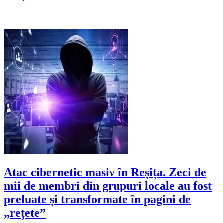
Atac cibernetic masiv în Reșița. Zeci de
mii de membri din grupuri locale au fost
preluate și transformate în pagini de
„rețete”