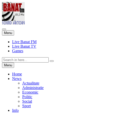
Skip
Menu
to
content
Live Banat FM
Live Banat TV
Games
Search
for:
Skip
Menu
to
content
Home
News
Actualitate
Administratie
Economic
Politic
Social
Sport
Info