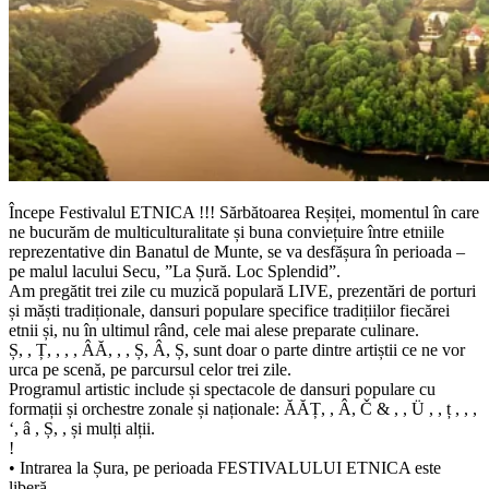
Începe Festivalul ETNICA !!! Sărbătoarea Reșiței, momentul în care
ne bucurăm de multiculturalitate și buna conviețuire între etniile
reprezentative din Banatul de Munte, se va desfășura în perioada –
pe malul lacului Secu, ”La Șură. Loc Splendid”.
Am pregătit trei zile cu muzică populară LIVE, prezentări de porturi
și măști tradiționale, dansuri populare specifice tradițiilor fiecărei
etnii și, nu în ultimul rând, cele mai alese preparate culinare.
Ș, , Ț, , , , ÂĂ, , , Ș, Â, Ș, sunt doar o parte dintre artiștii ce ne vor
urca pe scenă, pe parcursul celor trei zile.
Programul artistic include și spectacole de dansuri populare cu
formații și orchestre zonale și naționale: ĂĂȚ, , Â, Č & , , Ü , , ț , , ,
‘, â , Ș, , și mulți alții.
!
• Intrarea la Șura, pe perioada FESTIVALULUI ETNICA este
liberă.