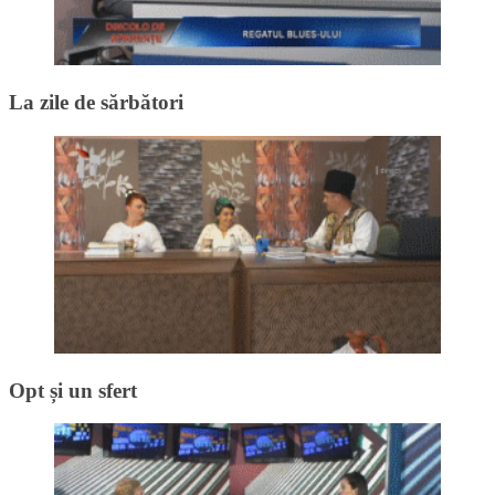
La zile de sărbători
Opt și un sfert