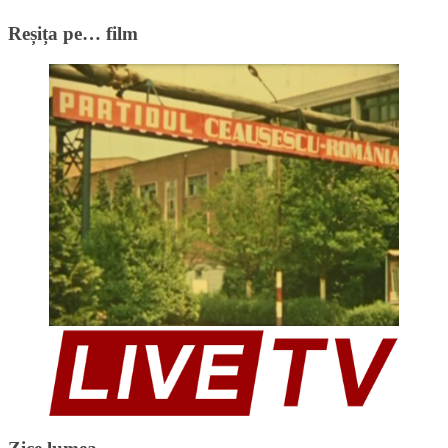
Reșița pe… film