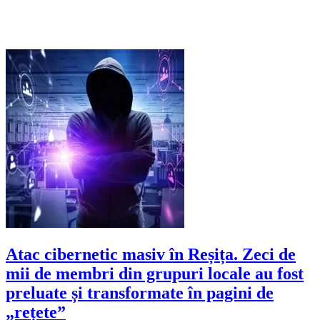
Atac cibernetic masiv în Reșița. Zeci de
mii de membri din grupuri locale au fost
preluate și transformate în pagini de
„rețete”