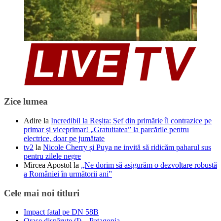
Zice lumea
Adire
la
Incredibil la Reșița: Șef din primărie îi contrazice pe
primar și viceprimar! „Gratuitatea” la parcările pentru
electrice, doar pe jumătate
tv2
la
Nicole Cherry și Puya ne invită să ridicăm paharul sus
pentru zilele negre
Mircea Apostol
la
„Ne dorim să asigurăm o dezvoltare robustă
a României în următorii ani”
Cele mai noi titluri
Impact fatal pe DN 58B
Oraşe dispărute (I) – Patagonia