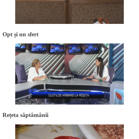
Opt și un sfert
Rețeta săptămânii