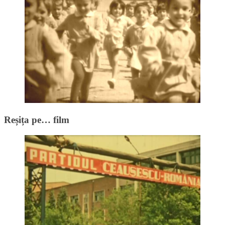
Reșița pe… film