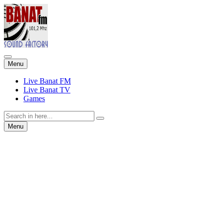
Skip
Menu
to
content
Live Banat FM
Live Banat TV
Games
Search
for:
Skip
Menu
to
content