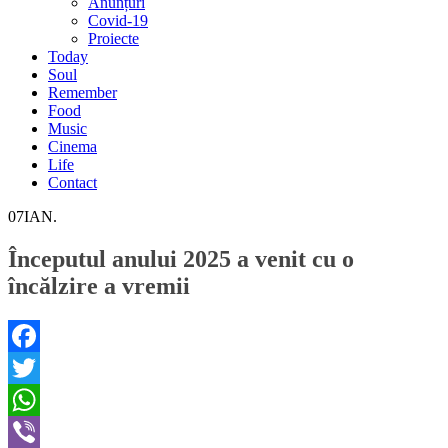
Anunțuri
Covid-19
Proiecte
Today
Soul
Remember
Food
Music
Cinema
Life
Contact
07
IAN.
Începutul anului 2025 a venit cu o
încălzire a vremii
Facebook
Twitter
WhatsApp