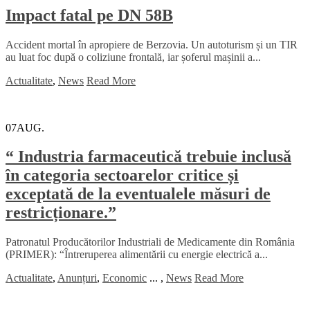
Impact fatal pe DN 58B
Accident mortal în apropiere de Berzovia. Un autoturism și un TIR
au luat foc după o coliziune frontală, iar șoferul mașinii a...
Actualitate
,
News
Read More
07
AUG.
“ Industria farmaceutică trebuie inclusă
în categoria sectoarelor critice și
exceptată de la eventualele măsuri de
restricționare.”
Patronatul Producătorilor Industriali de Medicamente din România
(PRIMER): “Întreruperea alimentării cu energie electrică a...
Actualitate
,
Anunțuri
,
Economic
...
,
News
Read More