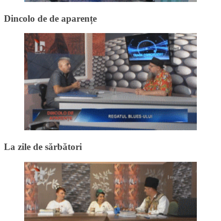
Dincolo de de aparențe
La zile de sărbători