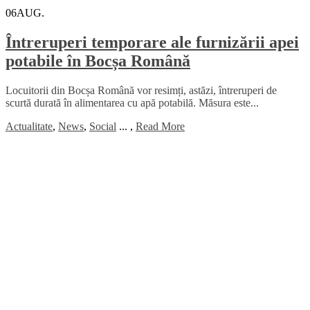
06
AUG.
Întreruperi temporare ale furnizării apei
potabile în Bocșa Română
Locuitorii din Bocșa Română vor resimți, astăzi, întreruperi de
scurtă durată în alimentarea cu apă potabilă. Măsura este...
Actualitate
,
News
,
Social
...
,
Read More