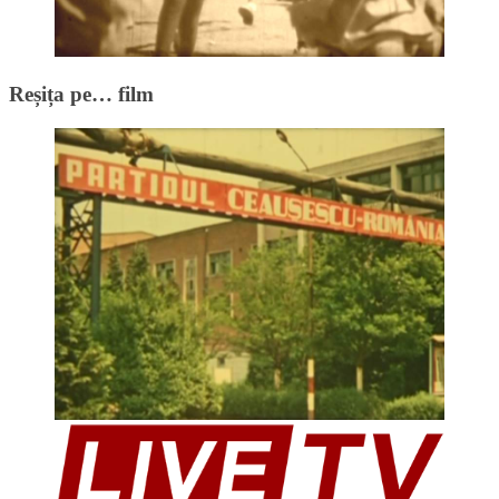
Reșița pe… film