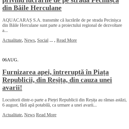
privind lucrările de pe strada Pecinișca
din Băile Herculane
AQUACARAȘ S.A. transmite că lucrările de pe strada Pecinișca
din Băile Herculane sunt parte a proiectului regional de dezvoltare
a...
Actualitate
,
News
,
Social
...
,
Read More
06
AUG.
Furnizarea apei, întreruptă în Piața
Republicii, din Reșița, din cauza unei
avarii!
Locuitorii dintr-o parte a Pieței Republicii din Reșița au rămas astăzi,
6 august, fără apă potabilă, ca urmare a unei avarii...
Actualitate
,
News
Read More