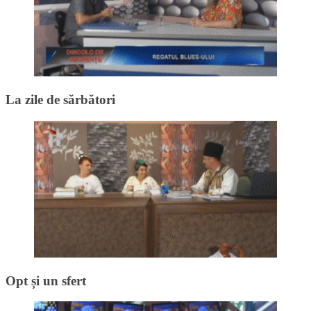
La zile de sărbători
Opt și un sfert