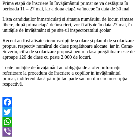
Prima etapă de înscriere în învățământul primar se va desfășura în
perioada 11 – 27 mai, iar a doua etapă va începe în data de 30 mai.
Lista candidaților înmatriculați și situația numărului de locuri rămase
libere, după prima etapă de înscrieri, vor fi afișate în data 27 mai, în
unitățile de învățământ și pe site-ul inspectoratului școlar.
Recent au fost afișate circumscripțiile școlare și planul de școlarizare
propus, respectiv numărul de clase pregătitoare alocate, iar în Caraș-
Severin, cifra de școlarizare propusă pentru clasa pregătitoare este de
aproape 120 de clase cu peste 2.000 de locuri.
Toate unitățile de învățământ au obligația de a oferi informații
referitoare la procedura de înscriere a copiilor în învățământul
primar, indiferent dacă părinții fac parte sau nu din circumscripția
respectivă.
Facebook
Twitter
WhatsApp