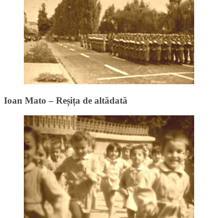
Ioan Mato – Reșița de altădată