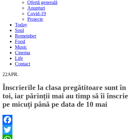
Ofertă generală
Anunțuri
Covid-19
Proiecte
Today
Soul
Remember
Food
Music
Cinema
Life
Contact
22
APR.
Înscrierile la clasa pregătitoare sunt în
toi, iar părinții mai au timp să îi înscrie
pe micuți până pe data de 10 mai
Facebook