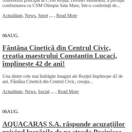
Antrenorul principal al CSM Reșița, Dorinel Munteanu, a prefațat
confruntarea cu CSM Olimpia Satu Mare, într-o conferință de...
Actualitate
,
News
,
Sport
...
,
Read More
06
AUG.
Fântâna Cinetică din Centrul Civic,
creația maestrului Constantin Lucaci,
împlinește 42 de ani!
Una dintre cele mai îndrăgite imagini ale Reșiței împlinește 42 de
ani. Fântâna Cinetică din Centrul Civic, creația...
Actualitate
,
News
,
Social
...
,
Read More
06
AUG.
AQUACARAȘ S.A. răspunde acuzațiilor