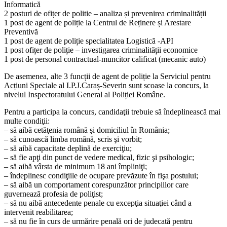
Informatică
2 posturi de ofițer de politie – analiza și prevenirea criminalității
1 post de agent de poliție la Centrul de Reținere și Arestare
Preventivă
1 post de agent de poliție specialitatea Logistică -API
1 post ofițer de poliție – investigarea criminalității economice
1 post de personal contractual-muncitor calificat (mecanic auto)
De asemenea, alte 3 funcții de agent de poliție la Serviciul pentru
Acțiuni Speciale al I.P.J.Caraș-Severin sunt scoase la concurs, la
nivelul Inspectoratului General al Poliției Române.
Pentru a participa la concurs, candidaţii trebuie să îndeplinească mai
multe condiţii:
– să aibă cetăţenia română şi domiciliul în România;
– să cunoască limba română, scris şi vorbit;
– să aibă capacitate deplină de exerciţiu;
– să fie apţi din punct de vedere medical, fizic şi psihologic;
– să aibă vârsta de minimum 18 ani împliniţi;
– îndeplinesc condiţiile de ocupare prevăzute în fişa postului;
– să aibă un comportament corespunzător principiilor care
guvernează profesia de poliţist;
– să nu aibă antecedente penale cu excepţia situaţiei când a
intervenit reabilitarea;
– să nu fie în curs de urmărire penală ori de judecată pentru