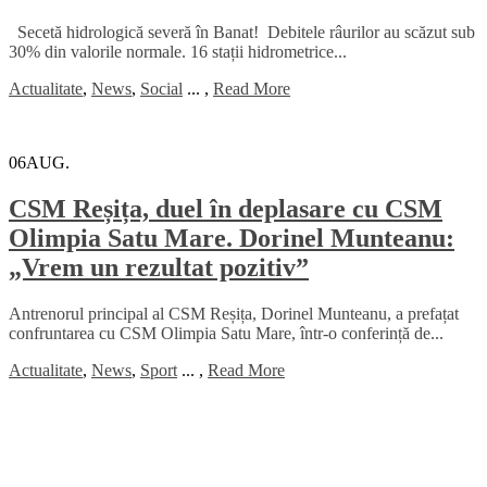
Secetă hidrologică severă în Banat! Debitele râurilor au scăzut sub
30% din valorile normale. 16 stații hidrometrice...
Actualitate
,
News
,
Social
...
,
Read More
06
AUG.
CSM Reșița, duel în deplasare cu CSM
Olimpia Satu Mare. Dorinel Munteanu:
„Vrem un rezultat pozitiv”
Antrenorul principal al CSM Reșița, Dorinel Munteanu, a prefațat
confruntarea cu CSM Olimpia Satu Mare, într-o conferință de...
Actualitate
,
News
,
Sport
...
,
Read More