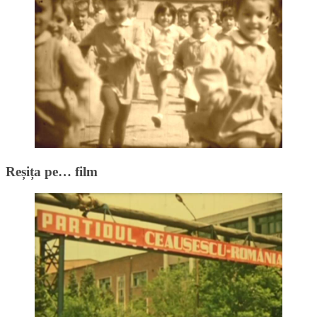
Reșița pe… film