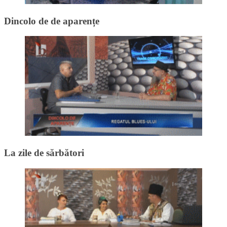
Dincolo de de aparențe
La zile de sărbători