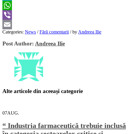
Twitter
WhatsApp
Viber
Categories:
News
/
Fără comentarii
/
by
Andreea Ilie
Email
Post Author:
Andreea Ilie
Alte articole din aceeași categorie
07
AUG.
“ Industria farmaceutică trebuie inclusă
în categoria sectoarelor critice și