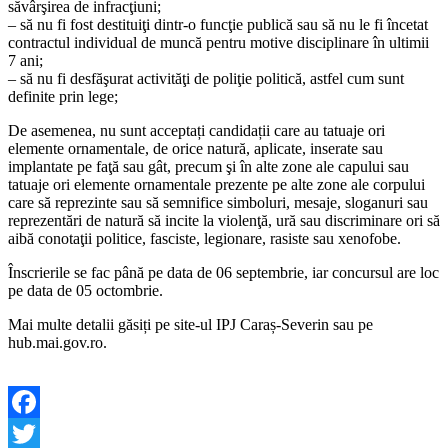
săvârşirea de infracţiuni;
– să nu fi fost destituiţi dintr-o funcţie publică sau să nu le fi încetat
contractul individual de muncă pentru motive disciplinare în ultimii
7 ani;
– să nu fi desfăşurat activităţi de poliţie politică, astfel cum sunt
definite prin lege;
De asemenea, nu sunt acceptați candidații care au tatuaje ori
elemente ornamentale, de orice natură, aplicate, inserate sau
implantate pe faţă sau gât, precum şi în alte zone ale capului sau
tatuaje ori elemente ornamentale prezente pe alte zone ale corpului
care să reprezinte sau să semnifice simboluri, mesaje, sloganuri sau
reprezentări de natură să incite la violenţă, ură sau discriminare ori să
aibă conotaţii politice, fasciste, legionare, rasiste sau xenofobe.
Înscrierile se fac până pe data de 06 septembrie, iar concursul are loc
pe data de 05 octombrie.
Mai multe detalii găsiți pe site-ul IPJ Caraș-Severin sau pe
hub.mai.gov.ro.
Facebook