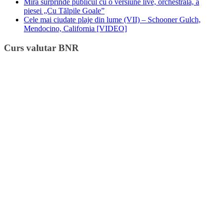
Mira surprinde publicul cu o versiune live, orchestrală, a
piesei „Cu Tălpile Goale”
Cele mai ciudate plaje din lume (VII) – Schooner Gulch,
Mendocino, California [VIDEO]
Curs valutar BNR