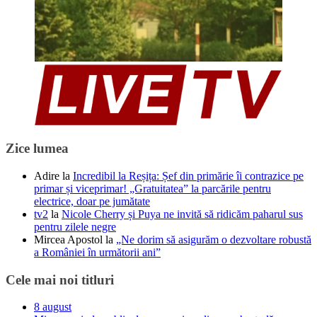
Zice lumea
Adire
la
Incredibil la Reșița: Șef din primărie îi contrazice pe
primar și viceprimar! „Gratuitatea” la parcările pentru
electrice, doar pe jumătate
tv2
la
Nicole Cherry și Puya ne invită să ridicăm paharul sus
pentru zilele negre
Mircea Apostol
la
„Ne dorim să asigurăm o dezvoltare robustă
a României în următorii ani”
Cele mai noi titluri
8 august