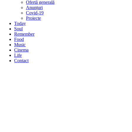
Ofertă generală
Anunțuri
Covid-19
Proiecte
Today
Soul
Remember
Food
Music
Cinema
Life
Contact