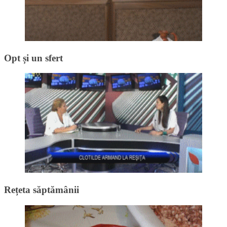
Opt și un sfert
Rețeta săptămânii