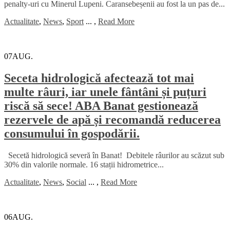
penalty-uri cu Minerul Lupeni. Caransebeșenii au fost la un pas de...
Actualitate
,
News
,
Sport
...
,
Read More
07
AUG.
Seceta hidrologică afectează tot mai
multe râuri, iar unele fântâni și puțuri
riscă să sece! ABA Banat gestionează
rezervele de apă și recomandă reducerea
consumului în gospodării.
Secetă hidrologică severă în Banat! Debitele râurilor au scăzut sub
30% din valorile normale. 16 stații hidrometrice...
Actualitate
,
News
,
Social
...
,
Read More
06
AUG.