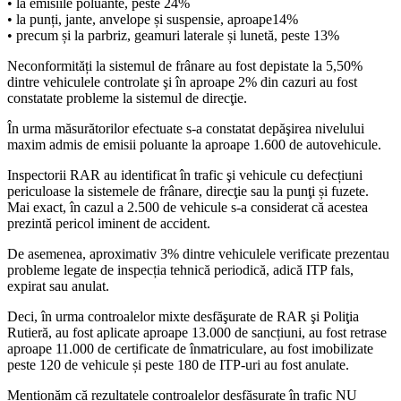
• la emisiile poluante, peste 24%
• la punți, jante, anvelope și suspensie, aproape14%
• precum și la parbriz, geamuri laterale și lunetă, peste 13%
Neconformități la sistemul de frânare au fost depistate la 5,50%
dintre vehiculele controlate şi în aproape 2% din cazuri au fost
constatate probleme la sistemul de direcţie.
În urma măsurătorilor efectuate s-a constatat depăşirea nivelului
maxim admis de emisii poluante la aproape 1.600 de autovehicule.
Inspectorii RAR au identificat în trafic şi vehicule cu defecțiuni
periculoase la sistemele de frânare, direcţie sau la punţi și fuzete.
Mai exact, în cazul a 2.500 de vehicule s-a considerat că acestea
prezintă pericol iminent de accident.
De asemenea, aproximativ 3% dintre vehiculele verificate prezentau
probleme legate de inspecția tehnică periodică, adică ITP fals,
expirat sau anulat.
Deci, în urma controalelor mixte desfăşurate de RAR şi Poliţia
Rutieră, au fost aplicate aproape 13.000 de sancțiuni, au fost retrase
aproape 11.000 de certificate de înmatriculare, au fost imobilizate
peste 120 de vehicule și peste 180 de ITP-uri au fost anulate.
Menționăm că rezultatele controalelor desfășurate în trafic NU