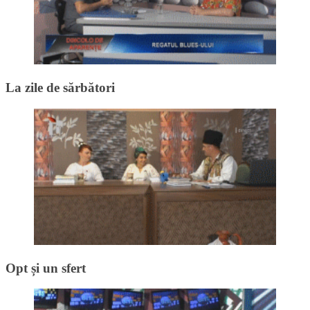
La zile de sărbători
Opt și un sfert