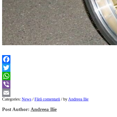
Facebook
Twitter
WhatsApp
Viber
Categories:
News
/
Fără comentarii
/
by
Andreea Ilie
Email
Post Author:
Andreea Ilie