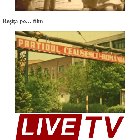
Reșița pe… film