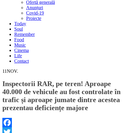
Ofertă generală
Anunțuri
Covid-19
Proiecte
Today
Soul
Remember
Food
Music
Cinema
Life
Contact
11
NOV.
Inspectorii RAR, pe teren! Aproape
40.000 de vehicule au fost controlate în
trafic și aproape jumate dintre acestea
prezentau deficiențe majore
Facebook