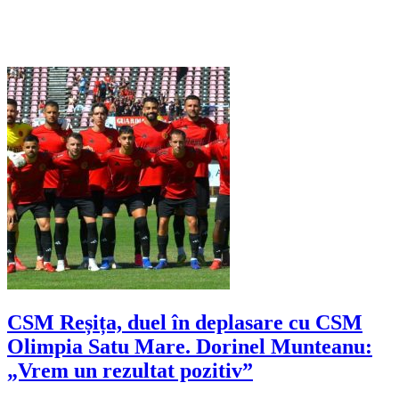
CSM Reșița, duel în deplasare cu CSM
Olimpia Satu Mare. Dorinel Munteanu:
„Vrem un rezultat pozitiv”