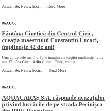
Actualitate
,
News
,
Sport
...
,
Read More
06
AUG.
Fântâna Cinetică din Centrul Civic,
creația maestrului Constantin Lucaci,
împlinește 42 de ani!
Una dintre cele mai îndrăgite imagini ale Reșiței împlinește 42 de
ani. Fântâna Cinetică din Centrul Civic, creația...
Actualitate
,
News
,
Social
...
,
Read More
06
AUG.
AQUACARAȘ S.A. răspunde acuzațiilor
privind lucrările de pe strada Pecinișca