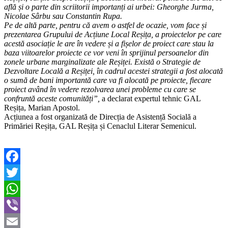
află și o parte din scriitorii importanți ai urbei: Gheorghe Jurma,
Nicolae Sârbu sau Constantin Rupa.
Pe de altă parte, pentru că avem o astfel de ocazie, vom face și
prezentarea Grupului de Acțiune Local Reșița, a proiectelor pe care
acestă asociație le are în vedere și a fișelor de proiect care stau la
baza viitoarelor proiecte ce vor veni în sprijinul persoanelor din
zonele urbane marginalizate ale Reșiței. Există o Strategie de
Dezvoltare Locală a Reșiței, în cadrul acestei strategii a fost alocată
o sumă de bani importantă care va fi alocată pe proiecte, fiecare
proiect având în vedere rezolvarea unei probleme cu care se
confruntă aceste comunități”,
a declarat expertul tehnic GAL
Reșița, Marian Apostol.
Acțiunea a fost organizată de Direcția de Asistență Socială a
Primăriei Reșița, GAL Reșița și Cenaclul Literar Semenicul.
Facebook
Twitter
WhatsApp
Viber