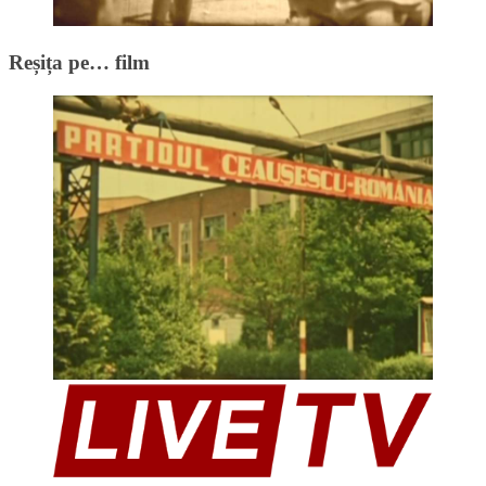
Reșița pe… film