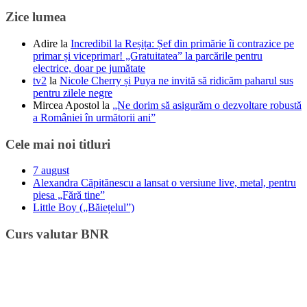
Zice lumea
Adire
la
Incredibil la Reșița: Șef din primărie îi contrazice pe
primar și viceprimar! „Gratuitatea” la parcările pentru
electrice, doar pe jumătate
tv2
la
Nicole Cherry și Puya ne invită să ridicăm paharul sus
pentru zilele negre
Mircea Apostol
la
„Ne dorim să asigurăm o dezvoltare robustă
a României în următorii ani”
Cele mai noi titluri
7 august
Alexandra Căpitănescu a lansat o versiune live, metal, pentru
piesa „Fără tine”
Little Boy („Băiețelul”)
Curs valutar BNR