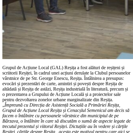
Grupul de Acțiune Local (GAL) Reșița a fost alături de reșițeni și
scriitorii Reșiței, în cadrul unei acțiuni derulate la Clubul persoanelor
vârstnice de pe Str. George Enescu, Reșița. Întâlnirea a presupus:
evocări și prezentări de carte, amintiri și povești despre Reșița de
altădată și Reșița de astăzi, Reșița industrială în literatură, precum și
o prezentarea a Grupului de Acțiune Locală și a proiectelor sale
pentru dezvoltarea zonelor urbane marginalizate din Reșița.
„
Împreună cu Direcția de Asistență Socială a Primăriei Reșița,
Grupul de Acțiune Local Reșița și Cenacșlul Semenicul am decis să
facem o întâlnire cu persoanele vârstnice din municipiul de pe
Bârzava, o întâlnire în care să discutăm o sumă de aspecte legate de
trecutul prezentul și viitorul Reșiței. Dictuțiile au în vedere și cărțile
Reșiței, cărțile despre Reșița , acesta este motivul pentru care aici se