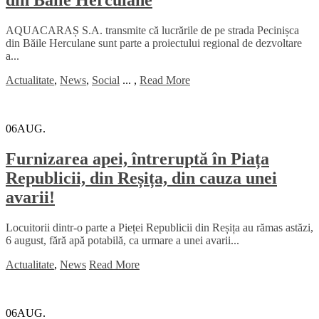
din Băile Herculane
AQUACARAȘ S.A. transmite că lucrările de pe strada Pecinișca
din Băile Herculane sunt parte a proiectului regional de dezvoltare
a...
Actualitate
,
News
,
Social
...
,
Read More
06
AUG.
Furnizarea apei, întreruptă în Piața
Republicii, din Reșița, din cauza unei
avarii!
Locuitorii dintr-o parte a Pieței Republicii din Reșița au rămas astăzi,
6 august, fără apă potabilă, ca urmare a unei avarii...
Actualitate
,
News
Read More
06
AUG.