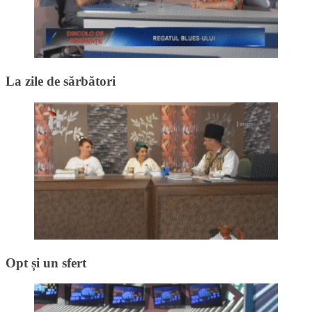
La zile de sărbători
Opt și un sfert