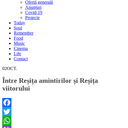
Ofertă generală
Anunțuri
Covid-19
Proiecte
Today
Soul
Remember
Food
Music
Cinema
Life
Contact
02
OCT.
Între Reșița amintirilor și Reșița
viitorului
Facebook
Twitter