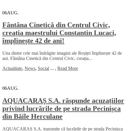
06
AUG.
Fântâna Cinetică din Centrul Civic,
creația maestrului Constantin Lucaci,
împlinește 42 de ani!
Una dintre cele mai îndrăgite imagini ale Reșiței împlinește 42 de
ani. Fântâna Cinetică din Centrul Civic, creația...
Actualitate
,
News
,
Social
...
,
Read More
06
AUG.
AQUACARAȘ S.A. răspunde acuzațiilor
privind lucrările de pe strada Pecinișca
din Băile Herculane
AQUACARAȘ S.A. transmite că lucrările de pe strada Pecinișca