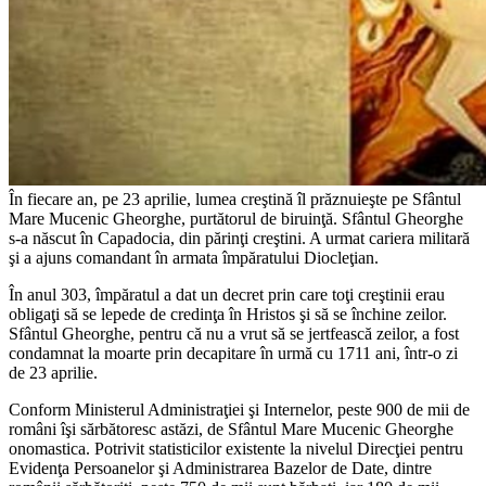
În fiecare an, pe 23 aprilie, lumea creştină îl prăznuieşte pe Sfântul
Mare Mucenic Gheorghe, purtătorul de biruinţă. Sfântul Gheorghe
s-a născut în Capadocia, din părinţi creştini. A urmat cariera militară
şi a ajuns comandant în armata împăratului Diocleţian.
În anul 303, împăratul a dat un decret prin care toţi creştinii erau
obligaţi să se lepede de credinţa în Hristos şi să se închine zeilor.
Sfântul Gheorghe, pentru că nu a vrut să se jertfească zeilor, a fost
condamnat la moarte prin decapitare în urmă cu 1711 ani, într-o zi
de 23 aprilie.
Conform Ministerul Administraţiei şi Internelor, peste 900 de mii de
români îşi sărbătoresc astăzi, de Sfântul Mare Mucenic Gheorghe
onomastica. Potrivit statisticilor existente la nivelul Direcţiei pentru
Evidenţa Persoanelor şi Administrarea Bazelor de Date, dintre