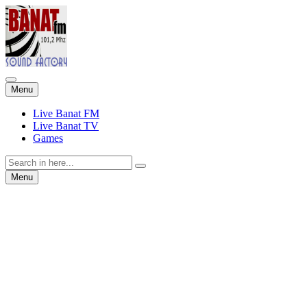
Skip
Menu
to
content
Live Banat FM
Live Banat TV
Games
Search
for:
Skip
Menu
to
content