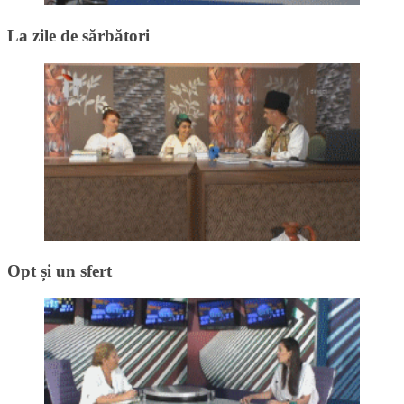
La zile de sărbători
Opt și un sfert