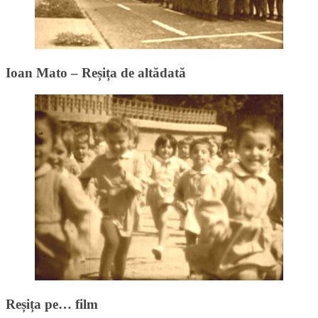
Ioan Mato – Reșița de altădată
Reșița pe… film