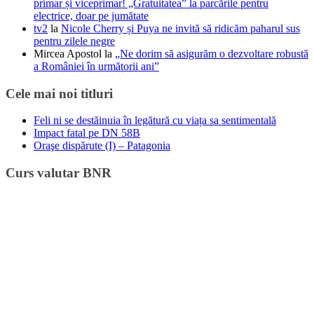
primar și viceprimar! „Gratuitatea” la parcările pentru
electrice, doar pe jumătate
tv2
la
Nicole Cherry și Puya ne invită să ridicăm paharul sus
pentru zilele negre
Mircea Apostol
la
„Ne dorim să asigurăm o dezvoltare robustă
a României în următorii ani”
Cele mai noi titluri
Feli ni se destăinuia în legătură cu viața sa sentimentală
Impact fatal pe DN 58B
Oraşe dispărute (I) – Patagonia
Curs valutar BNR