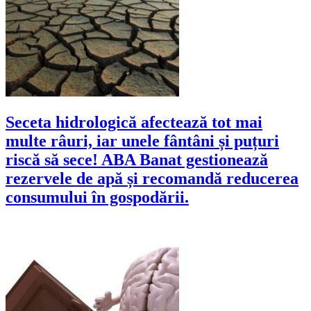
Seceta hidrologică afectează tot mai
multe râuri, iar unele fântâni și puțuri
riscă să sece! ABA Banat gestionează
rezervele de apă și recomandă reducerea
consumului în gospodării.