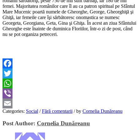
românii sărbătoriţi, peste 750 de mii sunt bărbaţi, iar 180 de mii
femei. Majoritatea românilor care îl au ca patron spiritual pe Sfântul
Mare Mucenic poartă numele de Gheorghe, George, Gheorghiţă şi
Ghiţă, iar femeile care îşi sărbătoresc onomastica se numesc
Georgeta, Georgiana, Geta, Gina şi Ghiţa. În acest an ziua Sfântului
Gheorghe este înainte de duminica Floriilor, într-o zi de post, când
nu se pot organiza petreceri.
Facebook
Twitter
WhatsApp
Viber
Categories:
Social
/
Fără comentarii
/
by
Cornelia Dunăreanu
Email
Post Author:
Cornelia Dunăreanu