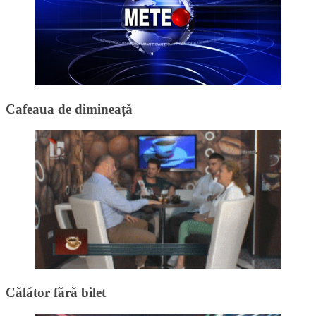
Cafeaua de dimineață
Călător fără bilet