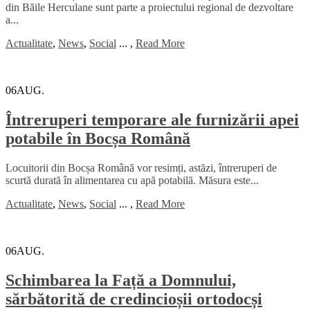
din Băile Herculane sunt parte a proiectului regional de dezvoltare
a...
Actualitate
,
News
,
Social
...
,
Read More
06
AUG.
Întreruperi temporare ale furnizării apei
potabile în Bocșa Română
Locuitorii din Bocșa Română vor resimți, astăzi, întreruperi de
scurtă durată în alimentarea cu apă potabilă. Măsura este...
Actualitate
,
News
,
Social
...
,
Read More
06
AUG.
Schimbarea la Față a Domnului,
sărbătorită de credincioșii ortodocși