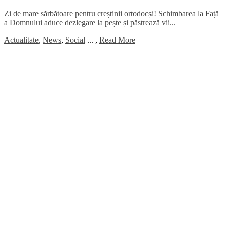
Zi de mare sărbătoare pentru creștinii ortodocși! Schimbarea la Față
a Domnului aduce dezlegare la pește și păstrează vii...
Actualitate
,
News
,
Social
...
,
Read More