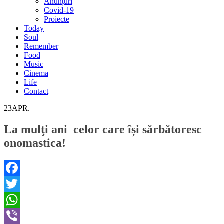
Anunțuri
Covid-19
Proiecte
Today
Soul
Remember
Food
Music
Cinema
Life
Contact
23
APR.
La mulţi ani celor care își sărbătoresc
onomastica!
Facebook
Twitter
WhatsApp