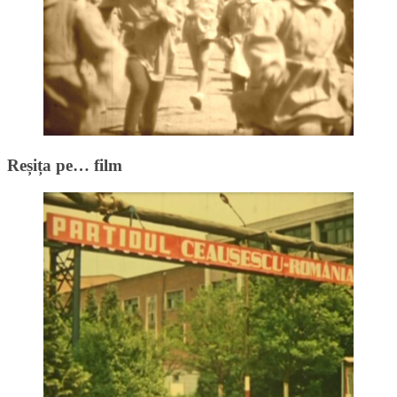
Reșița pe… film