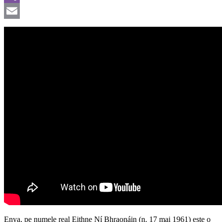
Viber
Email
Enya, pe numele real Eithne Ní Bhraonáin (n. 17 mai 1961) este o