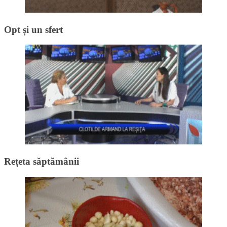
Opt și un sfert
Rețeta săptămânii