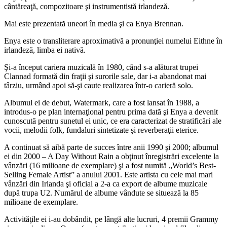
cântăreaţă, compozitoare şi instrumentistă irlandeză.
Mai este prezentată uneori în media şi ca Enya Brennan.
Enya este o transliterare aproximativă a pronunţiei numelui Eithne în
irlandeză, limba ei nativă.
Şi-a început cariera muzicală în 1980, când s-a alăturat trupei
Clannad formată din fraţii şi surorile sale, dar i-a abandonat mai
târziu, urmând apoi să-şi caute realizarea într-o carieră solo.
Albumul ei de debut, Watermark, care a fost lansat în 1988, a
introdus-o pe plan internaţional pentru prima dată şi Enya a devenit
cunoscută pentru sunetul ei unic, ce era caracterizat de stratificări ale
vocii, melodii folk, fundaluri sintetizate şi reverberaţii eterice.
A continuat să aibă parte de succes între anii 1990 şi 2000; albumul
ei din 2000 – A Day Without Rain a obţinut înregistrări excelente la
vânzări (16 milioane de exemplare) şi a fost numită „World’s Best-
Selling Female Artist” a anului 2001. Este artista cu cele mai mari
vânzări din Irlanda şi oficial a 2-a ca export de albume muzicale
după trupa U2. Numărul de albume vândute se situează la 85
milioane de exemplare.
Activităţile ei i-au dobândit, pe lângă alte lucruri, 4 premii Grammy