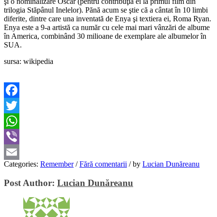
şi o nominalizare Oscar (pentru contribuţia ei la primul film din
trilogia Stăpânul Inelelor). Pănă acum se ştie că a cântat în 10 limbi
diferite, dintre care una inventată de Enya şi textiera ei, Roma Ryan.
Enya este a 9-a artistă ca număr cu cele mai mari vânzări de albume
în America, combinând 30 milioane de exemplare ale albumelor în
SUA.
sursa: wikipedia
Facebook
Twitter
WhatsApp
Viber
Categories:
Remember
/
Fără comentarii
/
by
Lucian Dunăreanu
Email
Post Author:
Lucian Dunăreanu