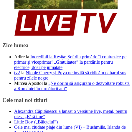
Zice lumea
Adire
la
Incredibil la Reșița: Șef din primărie îi contrazice pe
primar și viceprimar! „Gratuitatea” la parcările pentru
electrice, doar pe jumătate
tv2
la
Nicole Cherry și Puya ne invită să ridicăm paharul sus
pentru zilele negre
Mircea Apostol
la
„Ne dorim să asigurăm o dezvoltare robustă
a României în următorii ani”
Cele mai noi titluri
Alexandra Căpitănescu a lansat o versiune live, metal, pentru
piesa „Fără tine”
Little Boy („Băiețelul”)
Cele mai ciudate plaje din lume (VI) – Bushmills, Irlanda de