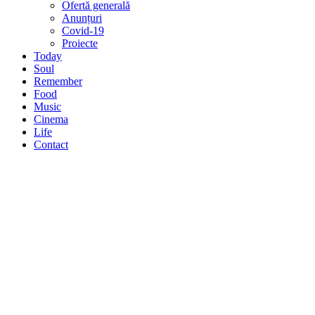
Ofertă generală
Anunțuri
Covid-19
Proiecte
Today
Soul
Remember
Food
Music
Cinema
Life
Contact