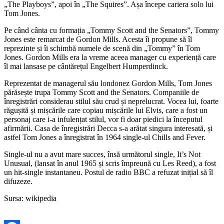
„The Playboys”, apoi în „The Squires”. Așa începe cariera solo lui
Tom Jones.
Pe când cânta cu formația „Tommy Scott and the Senators”, Tommy
Jones este remarcat de Gordon Mills. Acesta îi propune să îl
reprezinte și îi schimbă numele de scenă din „Tommy” în Tom
Jones. Gordon Mills era la vreme aceea manager cu experiență care
îl mai lansase pe cântărețul Engelbert Humperdinck.
Reprezentat de managerul său londonez Gordon Mills, Tom Jones
părăsește trupa Tommy Scott and the Senators. Companiile de
înregistrări considerau stilul său crud și neprelucrat. Vocea lui, foarte
răgușită și mișcările care copiau mișcările lui Elvis, care a fost un
personaj care i-a infulențat stilul, vor fi doar piedici la începutul
afirmării. Casa de înregistrări Decca s-a arătat singura interesată, și
astfel Tom Jones a înregistrat în 1964 single-ul Chills and Fever.
Single-ul nu a avut mare succes, însă următorul single, It’s Not
Unusual, (lansat în anul 1965 și scris împreună cu Les Reed), a fost
un hit-single instantaneu. Postul de radio BBC a refuzat inițial să îl
difuzeze.
Sursa: wikipedia