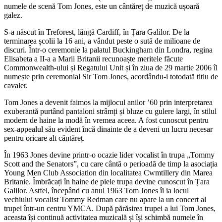
numele de scenă Tom Jones, este un cântăreț de muzică ușoară
galez.
S-a născut în Treforest, lângă Cardiff, în Țara Galilor. De la
terminarea școlii la 16 ani, a vândut peste o sută de milioane de
discuri. Într-o ceremonie la palatul Buckingham din Londra, regina
Elisabeta a II-a a Marii Britanii recunoaște meritele făcute
Commonwealth-ului și Regatului Unit și în ziua de 29 martie 2006 îl
numește prin ceremonial Sir Tom Jones, acordându-i totodată titlu de
cavaler.
Tom Jones a devenit faimos la mijlocul anilor ’60 prin interpretarea
exuberantă purtând pantaloni strâmți și bluze cu gulere largi, în stilul
modern de haine la modă în vremea aceea. A fost cunoscut pentru
sex-appealul său evident încă dinainte de a deveni un lucru necesar
pentru oricare alt cântăreț.
În 1963 Jones devine printr-o ocazie lider vocalist în trupa „Tommy
Scott and the Senators”, cu care cântă o perioadă de timp la asociația
Young Men Club Association din localitatea Cwmtillery din Marea
Britanie. Îmbrăcați în haine de piele trupa devine cunoscut în Țara
Galilor. Astfel, începând cu anul 1963 Tom Jones îi ia locul
vechiului vocalist Tommy Redman care nu apare la un concert al
trupei într-un centru YMCA. După părăsirea trupei a lui Tom Jones,
aceasta își continuă activitatea muzicală și își schimbă numele în