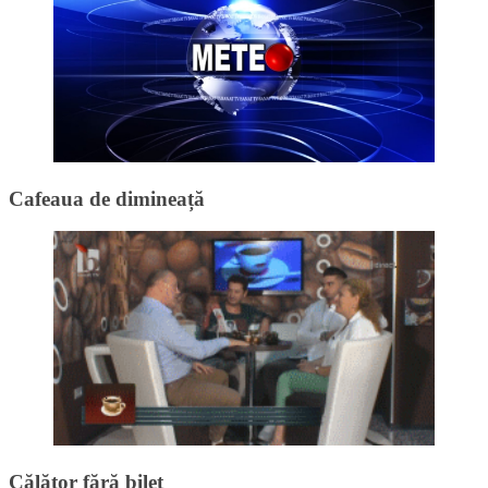
Cafeaua de dimineață
Călător fără bilet