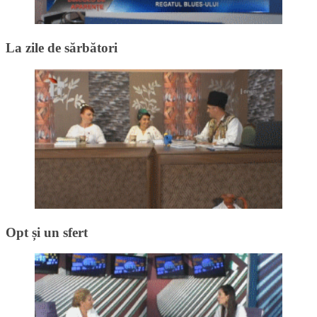
La zile de sărbători
Opt și un sfert