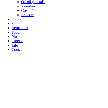
Ofertă generală
Anunțuri
Covid-19
Proiecte
Today
Soul
Remember
Food
Music
Cinema
Life
Contact