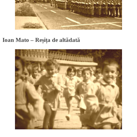
Ioan Mato – Reșița de altădată