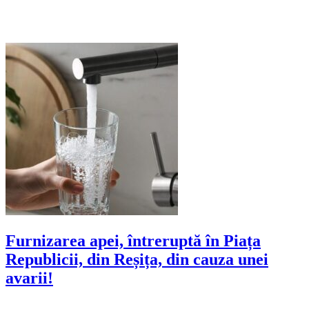
Furnizarea apei, întreruptă în Piața
Republicii, din Reșița, din cauza unei
avarii!