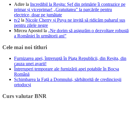
Adire
la
Incredibil la Reșița: Șef din primărie îi contrazice pe
primar și viceprimar! „Gratuitatea” la parcările pentru
electrice, doar pe jumătate
tv2
la
Nicole Cherry și Puya ne invită să ridicăm paharul sus
pentru zilele negre
Mircea Apostol
la
„Ne dorim să asigurăm o dezvoltare robustă
a României în următorii ani”
Cele mai noi titluri
Furnizarea apei, întreruptă în Piața Republicii, din Reșița, din
cauza unei avarii!
Întreruperi temporare ale furnizării apei potabile în Bocșa
Română
Schimbarea la Față a Domnului, sărbătorită de credincioșii
ortodocși
Curs valutar BNR