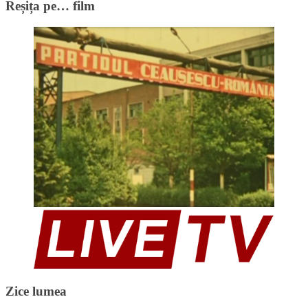
Reșița pe… film
Zice lumea