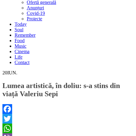
Ofertă generală
Anunțuri
Covid-19
Proiecte
Today
Soul
Remember
Food
Music
Cinema
Life
Contact
20
IUN.
Lumea artistică, în doliu: s-a stins din
viață Valeriu Sepi
Facebook
Twitter