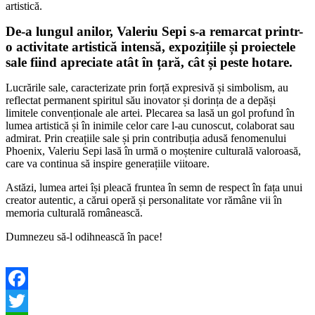
artistică.
De-a lungul anilor, Valeriu Sepi s-a remarcat printr-
o activitate artistică intensă, expozițiile și proiectele
sale fiind apreciate atât în țară, cât și peste hotare.
Lucrările sale, caracterizate prin forță expresivă și simbolism, au
reflectat permanent spiritul său inovator și dorința de a depăși
limitele convenționale ale artei. Plecarea sa lasă un gol profund în
lumea artistică și în inimile celor care l-au cunoscut, colaborat sau
admirat. Prin creațiile sale și prin contribuția adusă fenomenului
Phoenix, Valeriu Sepi lasă în urmă o moștenire culturală valoroasă,
care va continua să inspire generațiile viitoare.
Astăzi, lumea artei își pleacă fruntea în semn de respect în fața unui
creator autentic, a cărui operă și personalitate vor rămâne vii în
memoria culturală românească.
Dumnezeu să-l odihnească în pace!
Facebook