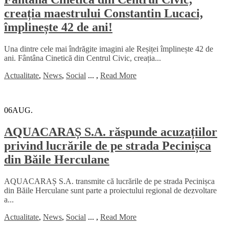
creația maestrului Constantin Lucaci,
împlinește 42 de ani!
Una dintre cele mai îndrăgite imagini ale Reșiței împlinește 42 de
ani. Fântâna Cinetică din Centrul Civic, creația...
Actualitate
,
News
,
Social
...
,
Read More
06
AUG.
AQUACARAȘ S.A. răspunde acuzațiilor
privind lucrările de pe strada Pecinișca
din Băile Herculane
AQUACARAȘ S.A. transmite că lucrările de pe strada Pecinișca
din Băile Herculane sunt parte a proiectului regional de dezvoltare
a...
Actualitate
,
News
,
Social
...
,
Read More