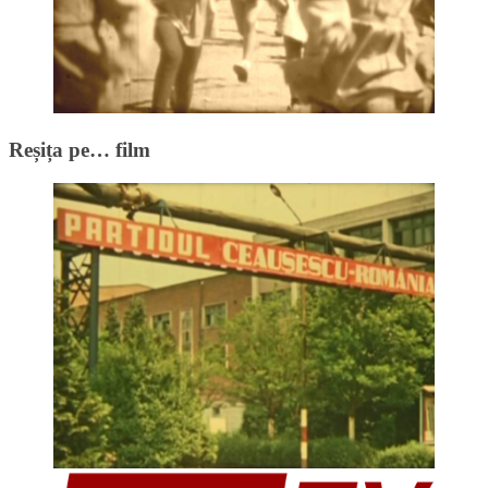
Reșița pe… film