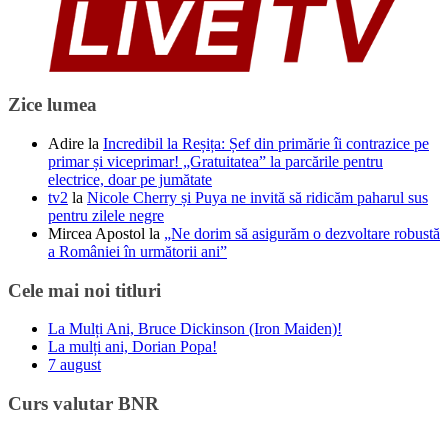
Zice lumea
Adire
la
Incredibil la Reșița: Șef din primărie îi contrazice pe
primar și viceprimar! „Gratuitatea” la parcările pentru
electrice, doar pe jumătate
tv2
la
Nicole Cherry și Puya ne invită să ridicăm paharul sus
pentru zilele negre
Mircea Apostol
la
„Ne dorim să asigurăm o dezvoltare robustă
a României în următorii ani”
Cele mai noi titluri
La Mulți Ani, Bruce Dickinson (Iron Maiden)!
La mulți ani, Dorian Popa!
7 august
Curs valutar BNR