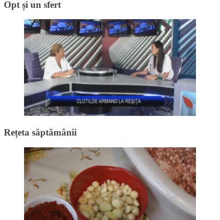
Opt și un sfert
Rețeta săptămânii