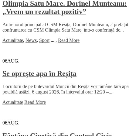
Olimpia Satu Mare. Dorinel Munteanu:
„Vrem un rezultat pozitiv”
Antrenorul principal al CSM Reșița, Dorinel Munteanu, a prefațat
confruntarea cu CSM Olimpia Satu Mare, într-o conferință de...
Actualitate
,
News
,
Sport
...
,
Read More
06
AUG.
Se oprește apa în Reșița
Locuitorii de pe bulevardul Muncii din Reșița vor rămâne fără apă
potabilă astăzi, 6 august 2026, în intervalul orar 12:20 –...
Actualitate
Read More
06
AUG.
Fântâna Cinetică din Centrul Civic,