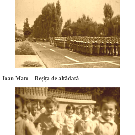
Ioan Mato – Reșița de altădată