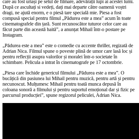
care au fost uriași pe setul de filmare, adevărații lupi ai acestei lumi.
După ce ascultați si vedeți, dați mai departe către oamenii voștri
dragi, ne ajută enorm, e o piesă tare specială mie. Piesa a fost
compusă special pentru filmul „Pădurea este a mea” acum în toate
cinematografele din țară. Sunt recunoscător tuturor celor care au
făcut parte din această haită”, a anunțat Mihail într-o postare pe
Instagram.
„Pădurea este a mea” este o comedie cu accente thriller, regizată de
Adrian Nica. Filmul spune o poveste plină de umor care lasă loc și
pentru reflecții asupra valorilor și moralei într-o societate în
schimbare. Pelicula a intrat în cinematografe pe 17 octombrie.
„Piesa care închide genericul filmului „Pădurea este a mea”. O
bucățică din pasiunea lui Mihail pentru muzică, pentru artă și pentru
necunoscut. Mulțumesc Mihail pentru toată munca depusă în
coloana sonoră a filmului și pentru suportul emoțional dar și fizic pe
parcursul producției”, spune regizorul peliculei, Adrian Nica.