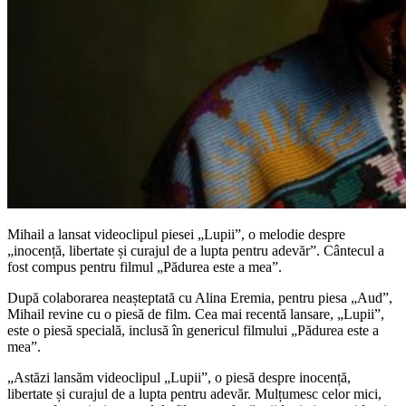
Mihail a lansat videoclipul piesei „Lupii”, o melodie despre
„inocență, libertate și curajul de a lupta pentru adevăr”. Cântecul a
fost compus pentru filmul „Pădurea este a mea”.
După colaborarea neașteptată cu Alina Eremia, pentru piesa „Aud”,
Mihail revine cu o piesă de film. Cea mai recentă lansare, „Lupii”,
este o piesă specială, inclusă în genericul filmului „Pădurea este a
mea”.
„Astăzi lansăm videoclipul „Lupii”, o piesă despre inocență,
libertate și curajul de a lupta pentru adevăr. Mulțumesc celor mici,