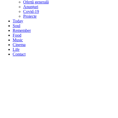
Ofertă generală
Anunțuri
Covid-19
Proiecte
Today
Soul
Remember
Food
Music
Cinema
Life
Contact