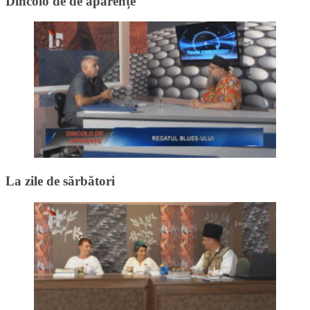
Dincolo de de aparențe
La zile de sărbători