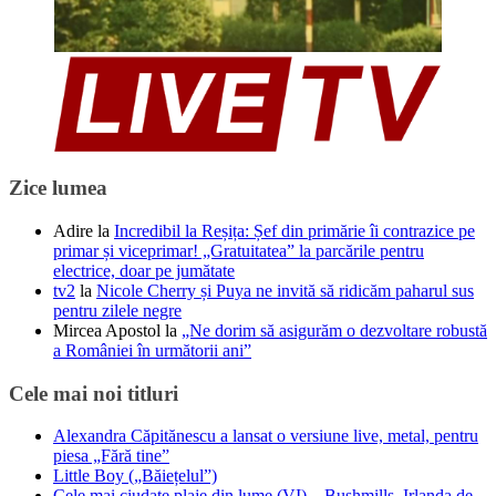
Zice lumea
Adire
la
Incredibil la Reșița: Șef din primărie îi contrazice pe
primar și viceprimar! „Gratuitatea” la parcările pentru
electrice, doar pe jumătate
tv2
la
Nicole Cherry și Puya ne invită să ridicăm paharul sus
pentru zilele negre
Mircea Apostol
la
„Ne dorim să asigurăm o dezvoltare robustă
a României în următorii ani”
Cele mai noi titluri
Alexandra Căpitănescu a lansat o versiune live, metal, pentru
piesa „Fără tine”
Little Boy („Băiețelul”)
Cele mai ciudate plaje din lume (VI) – Bushmills, Irlanda de