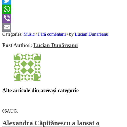
Twitter
WhatsApp
Viber
Categories:
Music
/
Fără comentarii
/
by
Lucian Dunăreanu
Email
Post Author:
Lucian Dunăreanu
Alte articole din aceeași categorie
06
AUG.
Alexandra Căpitănescu a lansat o