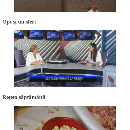
Opt și un sfert
Rețeta săptămânii