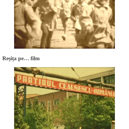
Reșița pe… film