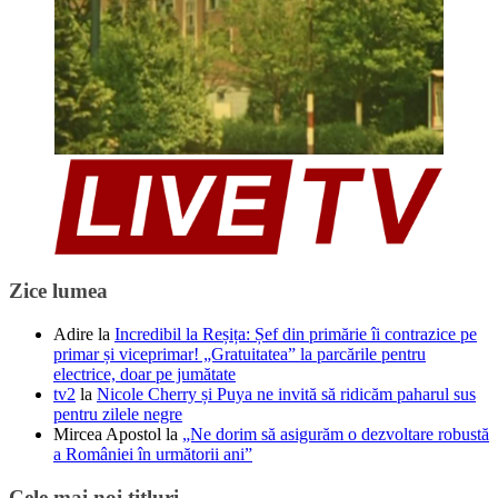
Zice lumea
Adire
la
Incredibil la Reșița: Șef din primărie îi contrazice pe
primar și viceprimar! „Gratuitatea” la parcările pentru
electrice, doar pe jumătate
tv2
la
Nicole Cherry și Puya ne invită să ridicăm paharul sus
pentru zilele negre
Mircea Apostol
la
„Ne dorim să asigurăm o dezvoltare robustă
a României în următorii ani”
Cele mai noi titluri