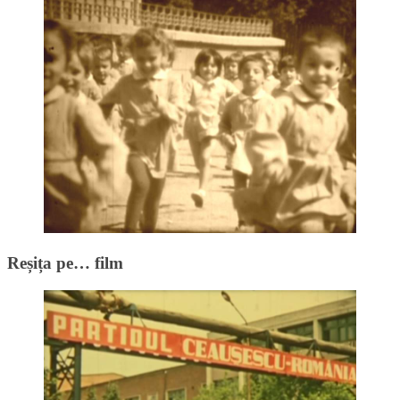
Reșița pe… film