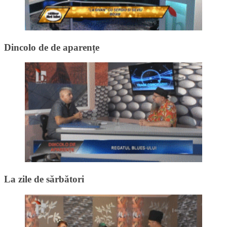
Dincolo de de aparențe
La zile de sărbători