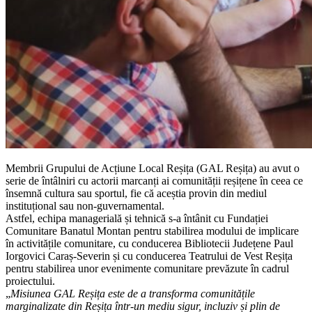
Membrii Grupului de Acțiune Local Reșița (GAL Reșița) au avut o
serie de întâlniri cu actorii marcanți ai comunității reșițene în ceea ce
însemnă cultura sau sportul, fie că aceștia provin din mediul
instituțional sau non-guvernamental.
Astfel, echipa managerială și tehnică s-a întânit cu Fundației
Comunitare Banatul Montan pentru stabilirea modului de implicare
în activitățile comunitare, cu conducerea Bibliotecii Județene Paul
Iorgovici Caraș-Severin și cu conducerea Teatrului de Vest Reșița
pentru stabilirea unor evenimente comunitare prevăzute în cadrul
proiectului.
„
Misiunea GAL Reșița este de a transforma comunitățile
marginalizate din Reșița într-un mediu sigur, incluziv și plin de