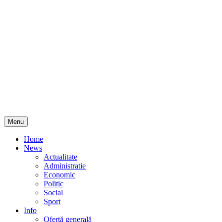
Skip
Menu
to
content
Home
News
Actualitate
Administratie
Economic
Politic
Social
Sport
Info
Ofertă generală