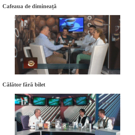
Cafeaua de dimineață
Călător fără bilet