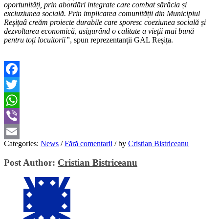
oportunități, prin abordări integrate care combat sărăcia și
excluziunea socială. Prin implicarea comunității din Municipiul
Reșițaâ creăm proiecte durabile care sporesc coeziunea socială și
dezvoltarea economică, asigurând o calitate a vieții mai bună
pentru toți locuitorii”
, spun reprezentanții GAL Reșița.
Facebook
Twitter
WhatsApp
Viber
Categories:
News
/
Fără comentarii
/
by
Cristian Bistriceanu
Email
Post Author:
Cristian Bistriceanu