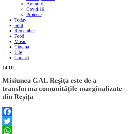
Anunțuri
Covid-19
Proiecte
Today
Soul
Remember
Food
Music
Cinema
Life
Contact
14
IUL.
Misiunea GAL Reșița este de a
transforma comunitățile marginalizate
din Reșița
Facebook
Twitter