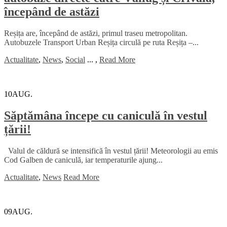
începând de astăzi
Reșița are, începând de astăzi, primul traseu metropolitan.
Autobuzele Transport Urban Reșița circulă pe ruta Reșița –...
Actualitate
,
News
,
Social
...
,
Read More
10
AUG.
Săptămâna începe cu caniculă în vestul
țării!
Valul de căldură se intensifică în vestul țării! Meteorologii au emis
Cod Galben de caniculă, iar temperaturile ajung...
Actualitate
,
News
Read More
09
AUG.