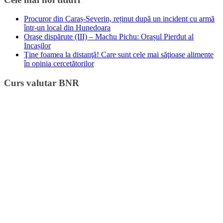
Procuror din Caraș-Severin, reținut după un incident cu armă
într-un local din Hunedoara
Oraşe dispărute (III) – Machu Pichu: Orașul Pierdut al
Incașilor
Ţine foamea la distanţă! Care sunt cele mai săţioase alimente
în opinia cercetătorilor
Curs valutar BNR