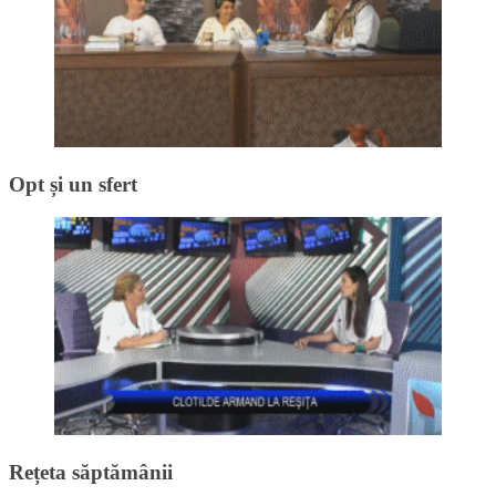
Opt și un sfert
Rețeta săptămânii