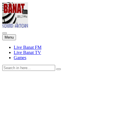
Skip
Menu
to
content
Live Banat FM
Live Banat TV
Games
Search
for: