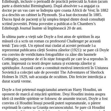
Edinburgh, inclusiv o perioadă de practică petrecută la Aston (acum
parte a districtului Birmingham). După absolvire s-a angajat ca
doctor pe un vas care se îndrepta spre coasta Africii de Vest; în 1882
și-a deschis un cabinet la Plymouth. Și-a luat doctoratul în 1885.
Ducea lipsă de pacienți și își umplea timpul dintre două consultații
scriind povestiri. Prima povestire a publicat-o în Chambers’s
Edinburgh Journal înainte să împlinească 20 de ani.
În ultima parte a vieții sale Doyle a fost atras de spiritism în așa
măsură că a scris un roman cu profesorul Challenger pe această
temă: Țara ceții. Un episod mai ciudat al acestei perioade l-a
reprezentat publicarea cărții Sosirea zânelor (1921): se pare că Doyle
era convins de veridicitatea fotografiilor cu zâne din basmele
Cottingley, surprinse de el în niște fotografii pe care le-a reprodus în
carte, împreună cu teorii despre natura și existența zânelor și
spiridușilor. Această carte a constituit motivul interzicerii în Uniunea
Sovietică a colecției sale de povestiri The Adventures of Sherlock
Holmes în 1929, sub acuzația de ocultism. Din fericire interdicția a
durat scurtă vreme.
Doyle a fost prietenul magicianului american Harry Houdini, un
oponent de marcă al mișcării spiritiste. Deși Houdini insista asupra
ideii că mediile spiritiste se folosesc de anumite trucuri, Doyle a fost
convins că Houdini însuși posedă puteri supranaturale, o părere
exprimată în cartea sa Granița necunoscutului. Se pare că Houdini