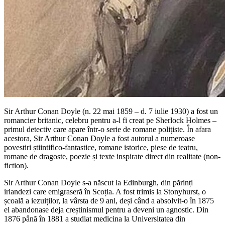
Sir Arthur Conan Doyle (n. 22 mai 1859 – d. 7 iulie 1930) a fost un
romancier britanic, celebru pentru a-l fi creat pe Sherlock Holmes –
primul detectiv care apare într-o serie de romane polițiste. În afara
acestora, Sir Arthur Conan Doyle a fost autorul a numeroase
povestiri știintifico-fantastice, romane istorice, piese de teatru,
romane de dragoste, poezie și texte inspirate direct din realitate (non-
fiction).
Sir Arthur Conan Doyle s-a născut la Edinburgh, din părinți
irlandezi care emigraseră în Scoția. A fost trimis la Stonyhurst, o
școală a iezuiților, la vârsta de 9 ani, deși când a absolvit-o în 1875
el abandonase deja creștinismul pentru a deveni un agnostic. Din
1876 până în 1881 a studiat medicina la Universitatea din