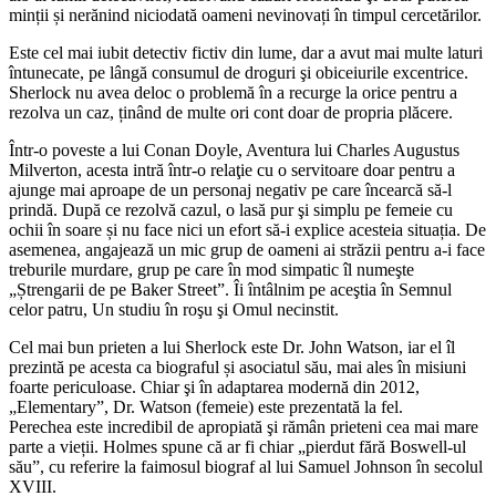
minții și nerănind niciodată oameni nevinovați în timpul cercetărilor.
Este cel mai iubit detectiv fictiv din lume, dar a avut mai multe laturi
întunecate, pe lângă consumul de droguri şi obiceiurile excentrice.
Sherlock nu avea deloc o problemă în a recurge la orice pentru a
rezolva un caz, ținând de multe ori cont doar de propria plăcere.
Într-o poveste a lui Conan Doyle, Aventura lui Charles Augustus
Milverton, acesta intră într-o relaţie cu o servitoare doar pentru a
ajunge mai aproape de un personaj negativ pe care încearcă să-l
prindă. După ce rezolvă cazul, o lasă pur şi simplu pe femeie cu
ochii în soare și nu face nici un efort să-i explice acesteia situația. De
asemenea, angajează un mic grup de oameni ai străzii pentru a-i face
treburile murdare, grup pe care în mod simpatic îl numeşte
„Ștrengarii de pe Baker Street”. Îi întâlnim pe aceştia în Semnul
celor patru, Un studiu în roşu şi Omul necinstit.
Cel mai bun prieten a lui Sherlock este Dr. John Watson, iar el îl
prezintă pe acesta ca biograful și asociatul său, mai ales în misiuni
foarte periculoase. Chiar şi în adaptarea modernă din 2012,
„Elementary”, Dr. Watson (femeie) este prezentată la fel.
Perechea este incredibil de apropiată şi rămân prieteni cea mai mare
parte a vieții. Holmes spune că ar fi chiar „pierdut fără Boswell-ul
său”, cu referire la faimosul biograf al lui Samuel Johnson în secolul
XVIII.