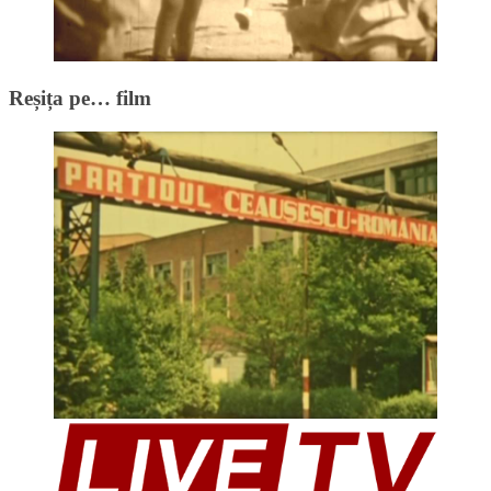
Reșița pe… film