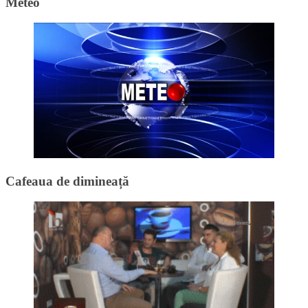
Meteo
Cafeaua de dimineață