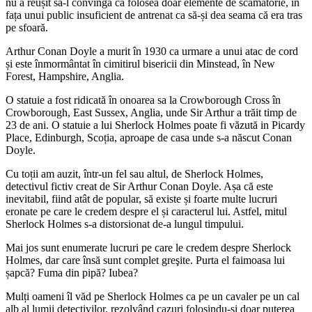
nu a reușit să-l convingă că folosea doar elemente de scamatorie, în
fața unui public insuficient de antrenat ca să-și dea seama că era tras
pe sfoară.
Arthur Conan Doyle a murit în 1930 ca urmare a unui atac de cord
și este înmormântat în cimitirul bisericii din Minstead, în New
Forest, Hampshire, Anglia.
O statuie a fost ridicată în onoarea sa la Crowborough Cross în
Crowborough, East Sussex, Anglia, unde Sir Arthur a trăit timp de
23 de ani. O statuie a lui Sherlock Holmes poate fi văzută in Picardy
Place, Edinburgh, Scoția, aproape de casa unde s-a născut Conan
Doyle.
Cu toții am auzit, într-un fel sau altul, de Sherlock Holmes,
detectivul fictiv creat de Sir Arthur Conan Doyle. Așa că este
inevitabil, fiind atât de popular, să existe și foarte multe lucruri
eronate pe care le credem despre el și caracterul lui. Astfel, mitul
Sherlock Holmes s-a distorsionat de-a lungul timpului.
Mai jos sunt enumerate lucruri pe care le credem despre Sherlock
Holmes, dar care însă sunt complet greşite. Purta el faimoasa lui
șapcă? Fuma din pipă? Iubea?
Mulți oameni îl văd pe Sherlock Holmes ca pe un cavaler pe un cal
alb al lumii detectivilor, rezolvând cazuri folosindu-şi doar puterea