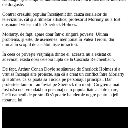
de dragoste.
Contrar crezului popular încetățenit din cauza serialelor de
televiziune, cât şi a filmelor artistice, profesorul Moriarty nu a fost
duşmanul viclean al lui Sherlock Holmes.
Moriarty, de fapt, apare doar într-o singură poveste, Ultima
problemă, şi este, de asemenea, menționat în Valea Terorii, dar
numai în scopul de a sfătui nişte infractori.
În ceea ce priveşte vrăjmăşia dintre ei, aceasta nu a existat cu
adevărat, există doar celebra luptă de la Cascada Reichenbach.
De fapt, Arthur Conan Doyle se săturase de Sherlock Holmes şi a
vrut să înceapă alte proiecte, aşa că a creat un conflict între Moriarty
și Holmes, ca să poată să-l ucidă pe personajul principal. Dar
protestele fanilor l-au înviat pe Sherlock din morți. Cu greu a mai
fost născocit vreodată un personaj cu o popularitate atât de mare,
încât oamenii de pe stradă să poarte banderole negre pentru a jeli
moartea lui.