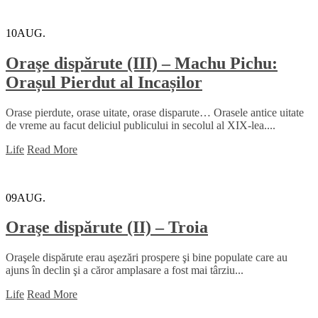
10
AUG.
Oraşe dispărute (III) – Machu Pichu:
Orașul Pierdut al Incașilor
Orase pierdute, orase uitate, orase disparute… Orasele antice uitate
de vreme au facut deliciul publicului in secolul al XIX-lea....
Life
Read More
09
AUG.
Oraşe dispărute (II) – Troia
Oraşele dispărute erau aşezări prospere şi bine populate care au
ajuns în declin şi a căror amplasare a fost mai târziu...
Life
Read More