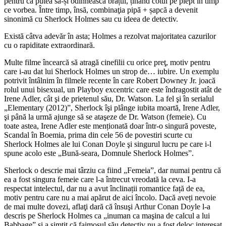
pentru că putea să-și odihnească brațul, ținând cotul pe piept în timp
ce vorbea. Între timp, însă, combinaţia pipă + șapcă a devenit
sinonimă cu Sherlock Holmes sau cu ideea de detectiv.
Există câtva adevăr în asta; Holmes a rezolvat majoritatea cazurilor
cu o rapiditate extraordinară.
Multe filme încearcă să atragă cinefilii cu orice preţ, motiv pentru
care i-au dat lui Sherlock Holmes un strop de… iubire. Un exemplu
potrivit întâlnim în filmele recente în care Robert Downey Jr. joacă
rolul unui bisexual, un Playboy excentric care este îndragostit atât de
Irene Adler, cât şi de prietenul său, Dr. Watson. La fel şi în serialul
„Elementary (2012)”, Sherlock îşi plânge iubita moartă, Irene Adler,
şi până la urmă ajunge să se ataşeze de Dr. Watson (femeie). Cu
toate astea, Irene Adler este menționată doar într-o singură poveste,
Scandal în Boemia, prima din cele 56 de povestiri scurte cu
Sherlock Holmes ale lui Conan Doyle şi singurul lucru pe care i-l
spune acolo este „Bună-seara, Domnule Sherlock Holmes”.
Sherlock o descrie mai târziu ca fiind „Femeia”, dar numai pentru că
ea a fost singura femeie care l-a întrecut vreodată la ceva. I-a
respectat intelectul, dar nu a avut înclinații romantice față de ea,
motiv pentru care nu a mai apărut de aici încolo. Dacă aveți nevoie
de mai multe dovezi, aflaţi dară că însuşi Arthur Conan Doyle l-a
descris pe Sherlock Holmes ca „inuman ca maşina de calcul a lui
Babbage” şi a simțit că faimosul său detectiv nu a fost deloc interesat