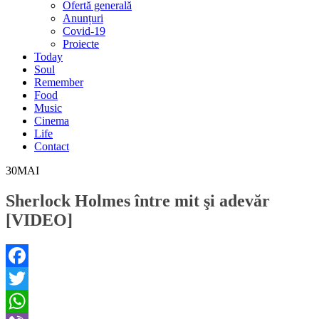
Ofertă generală
Anunțuri
Covid-19
Proiecte
Today
Soul
Remember
Food
Music
Cinema
Life
Contact
30
MAI
Sherlock Holmes între mit şi adevăr
[VIDEO]
Facebook
Twitter