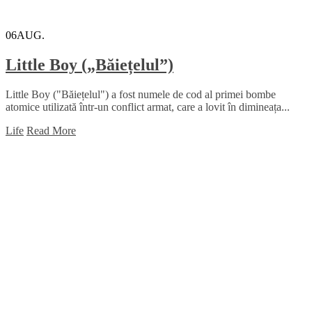
06
AUG.
Little Boy („Băiețelul”)
Little Boy ("Băiețelul") a fost numele de cod al primei bombe
atomice utilizată într-un conflict armat, care a lovit în dimineața...
Life
Read More