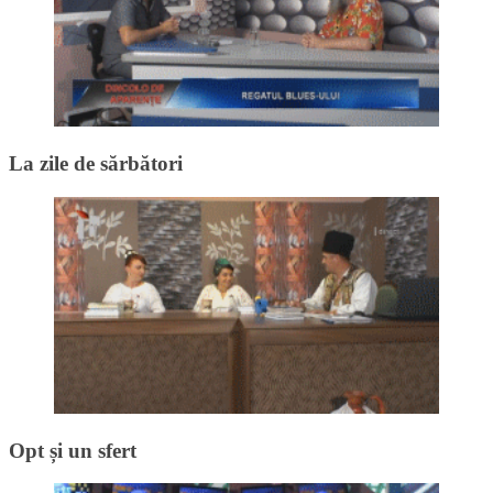
La zile de sărbători
Opt și un sfert