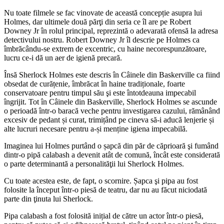
Nu toate filmele se fac vinovate de această concepție asupra lui
Holmes, dar ultimele două părţi din seria ce îl are pe Robert
Downey Jr în rolul principal, reprezintă o adevarată ofensă la adresa
detectivului nostru. Robert Downey Jr îl descrie pe Holmes ca
îmbrăcându-se extrem de excentric, cu haine necorespunzătoare,
lucru ce-i dă un aer de igienă precară.
Însă Sherlock Holmes este descris în Câinele din Baskerville ca fiind
obsedat de curățenie, îmbrăcat în haine tradiționale, foarte
conservatoare pentru timpul său şi este întotdeauna impecabil
îngrijit. Tot în Câinele din Baskerville, Sherlock Holmes se ascunde
o perioadă într-o baracă veche pentru investigarea cazului, rămânând
excesiv de pedant și curat, trimițând pe cineva să-i aducă lenjerie și
alte lucruri necesare pentru a-și menține igiena impecabilă.
Imaginea lui Holmes purtând o șapcă din păr de căprioară şi fumând
dintr-o pipă calabash a devenit atât de comună, încât este considerată
o parte determinantă a personalităţii lui Sherlock Holmes.
Cu toate acestea este, de fapt, o scornire. Șapca şi pipa au fost
folosite la început într-o piesă de teatru, dar nu au făcut niciodată
parte din ţinuta lui Sherlock.
Pipa calabash a fost folosită inițial de către un actor într-o piesă,