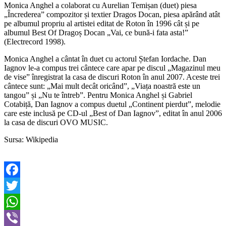
Monica Anghel a colaborat cu Aurelian Temișan (duet) piesa
„Încrederea” compozitor și textier Dragos Docan, piesa apărând atât
pe albumul propriu al artistei editat de Roton în 1996 cât și pe
albumul Best Of Dragoș Docan „Vai, ce bună-i fata asta!”
(Electrecord 1998).
Monica Anghel a cântat în duet cu actorul Ștefan Iordache. Dan
Iagnov le-a compus trei cântece care apar pe discul „Magazinul meu
de vise” înregistrat la casa de discuri Roton în anul 2007. Aceste trei
cântece sunt: „Mai mult decât oricând”, „Viața noastră este un
tangou” și „Nu te întreb”. Pentru Monica Anghel și Gabriel
Cotabiță, Dan Iagnov a compus duetul „Continent pierdut”, melodie
care este inclusă pe CD-ul „Best of Dan Iagnov”, editat în anul 2006
la casa de discuri OVO MUSIC.
Sursa: Wikipedia
Facebook
Twitter
WhatsApp