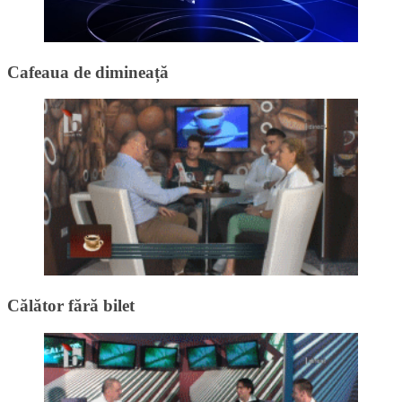
Cafeaua de dimineață
Călător fără bilet