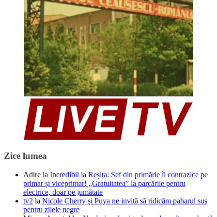
Zice lumea
Adire
la
Incredibil la Reșița: Șef din primărie îi contrazice pe
primar și viceprimar! „Gratuitatea” la parcările pentru
electrice, doar pe jumătate
tv2
la
Nicole Cherry și Puya ne invită să ridicăm paharul sus
pentru zilele negre