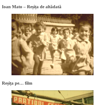
Ioan Mato – Reșița de altădată
Reșița pe… film