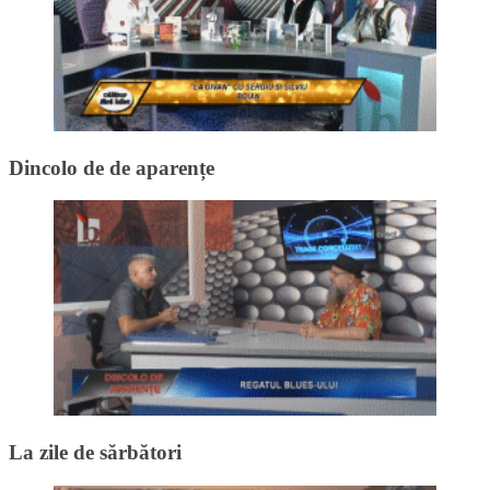
Dincolo de de aparențe
La zile de sărbători