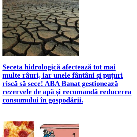
Seceta hidrologică afectează tot mai
multe râuri, iar unele fântâni și puțuri
riscă să sece! ABA Banat gestionează
rezervele de apă și recomandă reducerea
consumului în gospodării.