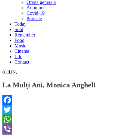
Ofertă generală
Anunțuri
Covid-19
Proiecte
Today
Soul
Remember
Food
Music
Cinema
Life
Contact
01
IUN.
La Mulţi Ani, Monica Anghel!
Facebook
Twitter
WhatsApp