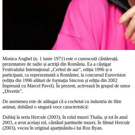
Monica Anghel (n. 1 iunie 1971) este o cunoscută cântăreață,
prezentatore de radio și actriță din România. Ea a câștigat
Festivalului Internațional „Cerbul de aur”, ediția 1996 și a
participant, ca reprezentantă a României, la concursul Eurovision
(ediția din 1996 alături de formația Sincron și ediția din 2002
împreună cu Marcel Pavel). În prezent, activează în grupul de umor
„Divertis”.
De asemenea este de adăugat că a cochetat cu industria de film
animat, dublând o singură voce caracteristică:
Dublaj la seria Hercule (2003), în rolul muzei Thalia, și tot în anul
2003, a avut același rol, cântând partiturile muzei, în filmul Hercule
(2003), vocea în original aparținându-i lui Roz Ryan.