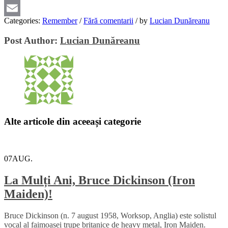
Viber
Categories:
Remember
/
Fără comentarii
/
by
Lucian Dunăreanu
Email
Post Author:
Lucian Dunăreanu
Alte articole din aceeași categorie
07
AUG.
La Mulți Ani, Bruce Dickinson (Iron
Maiden)!
Bruce Dickinson (n. 7 august 1958, Worksop, Anglia) este solistul
vocal al faimoasei trupe britanice de heavy metal, Iron Maiden.