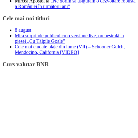
Mircea Apostol
la
„Ne dorim să asigurăm o dezvoltare robustă
a României în următorii ani”
Cele mai noi titluri
8 august
Mira surprinde publicul cu o versiune live, orchestrală, a
piesei „Cu Tălpile Goale”
Cele mai ciudate plaje din lume (VII) – Schooner Gulch,
Mendocino, California [VIDEO]
Curs valutar BNR