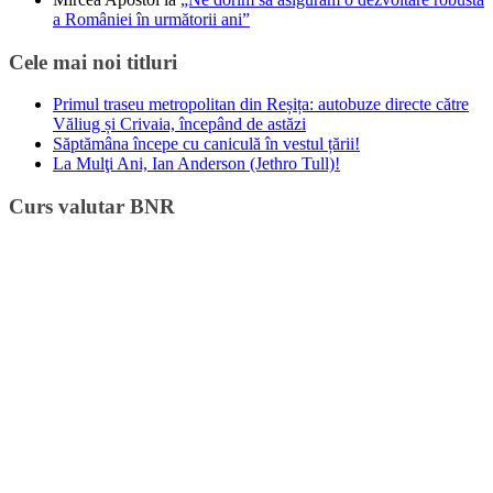
a României în următorii ani”
Cele mai noi titluri
Primul traseu metropolitan din Reșița: autobuze directe către
Văliug și Crivaia, începând de astăzi
Săptămâna începe cu caniculă în vestul țării!
La Mulţi Ani, Ian Anderson (Jethro Tull)!
Curs valutar BNR