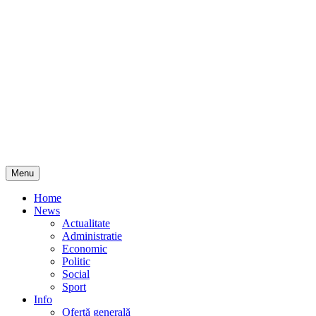
Skip
Menu
to
content
Home
News
Actualitate
Administratie
Economic
Politic
Social
Sport
Info
Ofertă generală