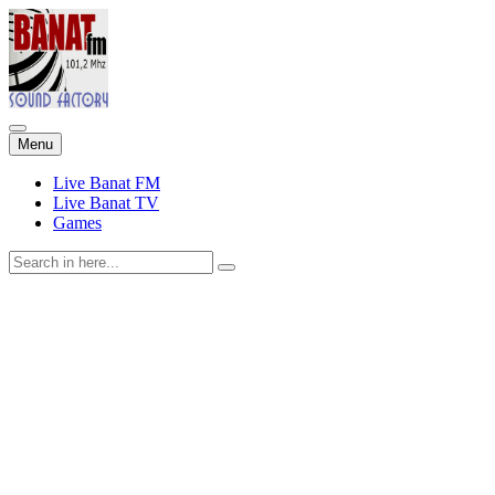
Skip
Menu
to
content
Live Banat FM
Live Banat TV
Games
Search
for: