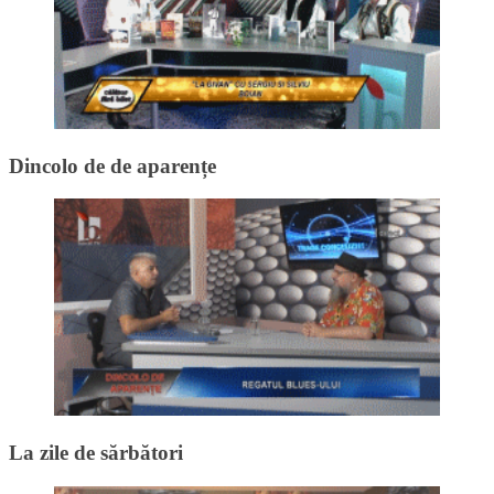
Dincolo de de aparențe
La zile de sărbători