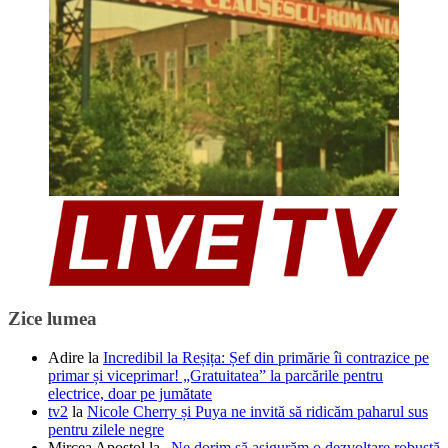
Zice lumea
Adire
la
Incredibil la Reșița: Șef din primărie îi contrazice pe
primar și viceprimar! „Gratuitatea” la parcările pentru
electrice, doar pe jumătate
tv2
la
Nicole Cherry și Puya ne invită să ridicăm paharul sus
pentru zilele negre
Mircea Apostol
la
„Ne dorim să asigurăm o dezvoltare robustă