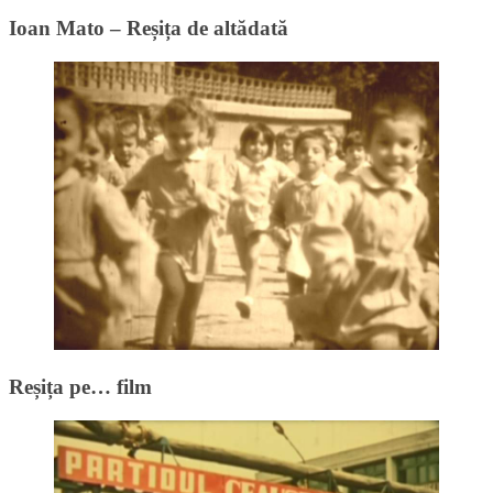
Ioan Mato – Reșița de altădată
Reșița pe… film