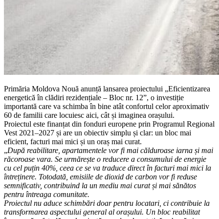
Primăria Moldova Nouă anunță lansarea proiectului „Eficientizarea
energetică în clădiri rezidențiale – Bloc nr. 12”, o investiție
importantă care va schimba în bine atât confortul celor aproximativ
60 de familii care locuiesc aici, cât și imaginea orașului.
Proiectul este finanțat din fonduri europene prin Programul Regional
Vest 2021–2027 și are un obiectiv simplu și clar: un bloc mai
eficient, facturi mai mici și un oraș mai curat.
„
După reabilitare, apartamentele vor fi mai călduroase iarna și mai
răcoroase vara. Se urmărește o reducere a consumului de energie
cu cel puțin 40%, ceea ce se va traduce direct în facturi mai mici la
întreținere. Totodată, emisiile de dioxid de carbon vor fi reduse
semnificativ, contribuind la un mediu mai curat și mai sănătos
pentru întreaga comunitate.
Proiectul nu aduce schimbări doar pentru locatari, ci contribuie la
transformarea aspectului general al orașului. Un bloc reabilitat