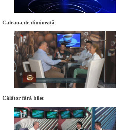
Cafeaua de dimineață
Călător fără bilet