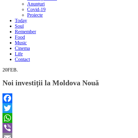
Anunțuri
Covid-19
Proiecte
Today
Soul
Remember
Food
Music
Cinema
Life
Contact
20
FEB.
Noi investiții la Moldova Nouă
Facebook
Twitter
WhatsApp
Viber