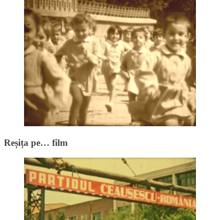
Reșița pe… film