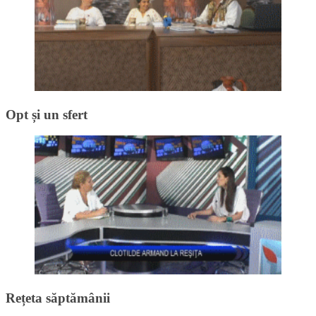
Opt și un sfert
Rețeta săptămânii