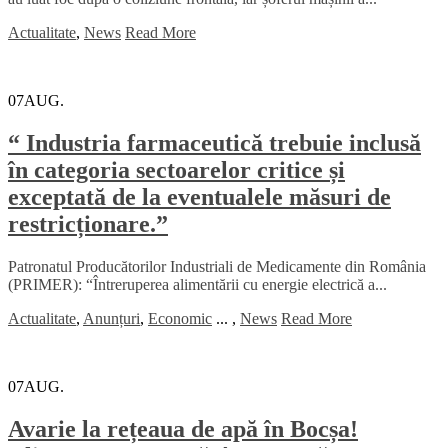
Actualitate
,
News
Read More
07
AUG.
“ Industria farmaceutică trebuie inclusă
în categoria sectoarelor critice și
exceptată de la eventualele măsuri de
restricționare.”
Patronatul Producătorilor Industriali de Medicamente din România
(PRIMER): “Întreruperea alimentării cu energie electrică a...
Actualitate
,
Anunțuri
,
Economic
...
,
News
Read More
07
AUG.
Avarie la rețeaua de apă în Bocșa!