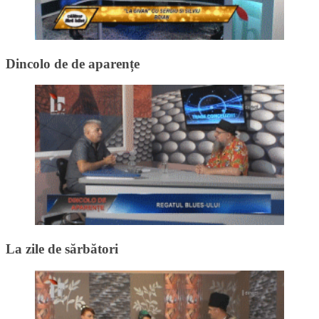
Dincolo de de aparențe
La zile de sărbători