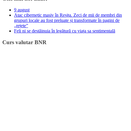
9 august
Atac cibernetic masiv în Reșița. Zeci de mii de membri din
grupuri locale au fost preluate și transformate în pagini de
„rețete”
Feli ni se destăinuia în legătură cu viața sa sentimentală
Curs valutar BNR