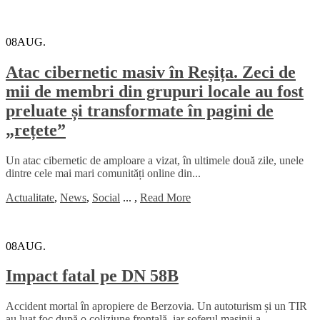
08
AUG.
Atac cibernetic masiv în Reșița. Zeci de
mii de membri din grupuri locale au fost
preluate și transformate în pagini de
„rețete”
Un atac cibernetic de amploare a vizat, în ultimele două zile, unele
dintre cele mai mari comunități online din...
Actualitate
,
News
,
Social
...
,
Read More
08
AUG.
Impact fatal pe DN 58B
Accident mortal în apropiere de Berzovia. Un autoturism și un TIR
au luat foc după o coliziune frontală, iar șoferul mașinii a...