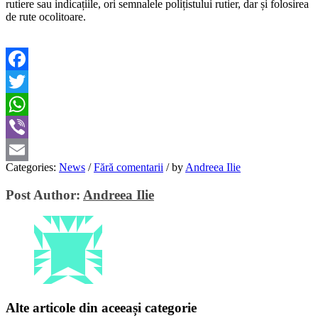
rutiere sau indicațiile, ori semnalele polițistului rutier, dar și folosirea
de rute ocolitoare.
Facebook
Twitter
WhatsApp
Viber
Categories:
News
/
Fără comentarii
/
by
Andreea Ilie
Email
Post Author:
Andreea Ilie
Alte articole din aceeași categorie