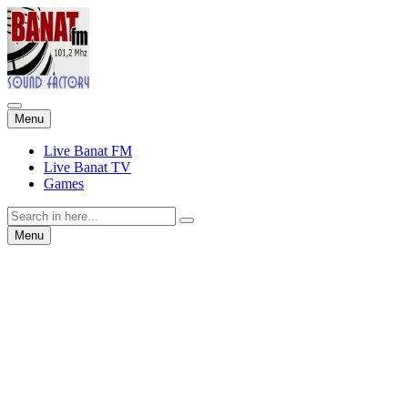
Skip
Menu
to
content
Live Banat FM
Live Banat TV
Games
Search
for:
Skip
Menu
to
content