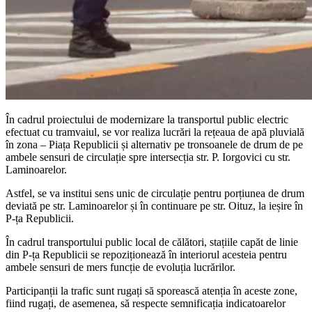
În cadrul proiectului de modernizare la transportul public electric
efectuat cu tramvaiul, se vor realiza lucrări la rețeaua de apă pluvială
în zona – Piața Republicii și alternativ pe tronsoanele de drum de pe
ambele sensuri de circulație spre intersecția str. P. Iorgovici cu str.
Laminoarelor.
Astfel, se va institui sens unic de circulație pentru porțiunea de drum
deviată pe str. Laminoarelor și în continuare pe str. Oituz, la ieșire în
P-ța Republicii.
În cadrul transportului public local de călători, stațiile capăt de linie
din P-ța Republicii se repoziționează în interiorul acesteia pentru
ambele sensuri de mers funcție de evoluția lucrărilor.
Participanții la trafic sunt rugați să sporească atenția în aceste zone,
fiind rugați, de asemenea, să respecte semnificația indicatoarelor