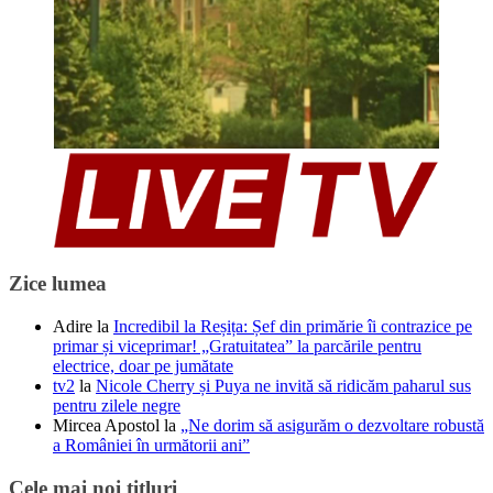
Zice lumea
Adire
la
Incredibil la Reșița: Șef din primărie îi contrazice pe
primar și viceprimar! „Gratuitatea” la parcările pentru
electrice, doar pe jumătate
tv2
la
Nicole Cherry și Puya ne invită să ridicăm paharul sus
pentru zilele negre
Mircea Apostol
la
„Ne dorim să asigurăm o dezvoltare robustă
a României în următorii ani”
Cele mai noi titluri