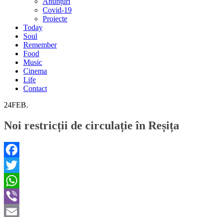
Anunțuri
Covid-19
Proiecte
Today
Soul
Remember
Food
Music
Cinema
Life
Contact
24
FEB.
Noi restricții de circulație în Reșița
Facebook
Twitter
WhatsApp
Viber