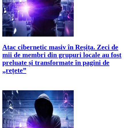
Atac cibernetic masiv în Reșița. Zeci de
mii de membri din grupuri locale au fost
preluate și transformate în pagini de
„rețete”