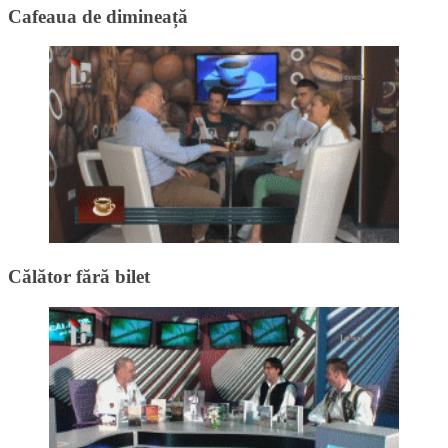
Cafeaua de dimineață
Călător fără bilet