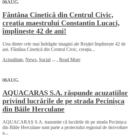
06
AUG.
Fântâna Cinetică din Centrul Civic,
creația maestrului Constantin Lucaci,
împlinește 42 de ani!
Una dintre cele mai îndrăgite imagini ale Reșiței împlinește 42 de
ani. Fântâna Cinetică din Centrul Civic, creația...
Actualitate
,
News
,
Social
...
,
Read More
06
AUG.
AQUACARAȘ S.A. răspunde acuzațiilor
privind lucrările de pe strada Pecinișca
din Băile Herculane
AQUACARAȘ S.A. transmite că lucrările de pe strada Pecinișca
din Băile Herculane sunt parte a proiectului regional de dezvoltare
a...