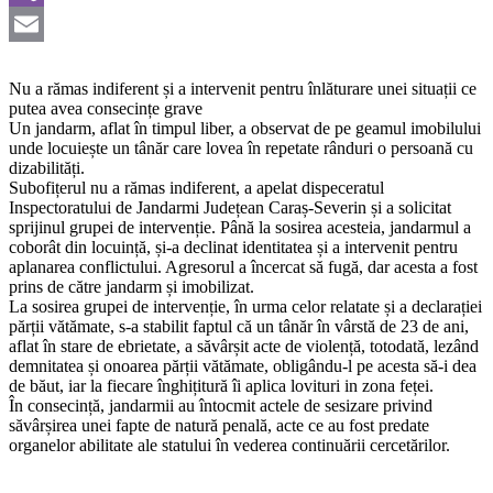
Viber
Email
Nu a rămas indiferent și a intervenit pentru înlăturare unei situații ce
putea avea consecințe grave
Un jandarm, aflat în timpul liber, a observat de pe geamul imobilului
unde locuiește un tânăr care lovea în repetate rânduri o persoană cu
dizabilități.
Subofițerul nu a rămas indiferent, a apelat dispeceratul
Inspectoratului de Jandarmi Județean Caraș-Severin și a solicitat
sprijinul grupei de intervenție. Până la sosirea acesteia, jandarmul a
coborât din locuință, și-a declinat identitatea și a intervenit pentru
aplanarea conflictului. Agresorul a încercat să fugă, dar acesta a fost
prins de către jandarm și imobilizat.
La sosirea grupei de intervenție, în urma celor relatate și a declarației
părții vătămate, s-a stabilit faptul că un tânăr în vârstă de 23 de ani,
aflat în stare de ebrietate, a săvârșit acte de violență, totodată, lezând
demnitatea și onoarea părții vătămate, obligându-l pe acesta să-i dea
de băut, iar la fiecare înghițitură îi aplica lovituri in zona feței.
În consecință, jandarmii au întocmit actele de sesizare privind
săvârșirea unei fapte de natură penală, acte ce au fost predate
organelor abilitate ale statului în vederea continuării cercetărilor.