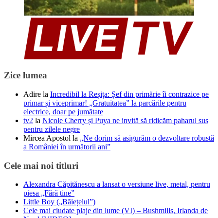
Zice lumea
Adire
la
Incredibil la Reșița: Șef din primărie îi contrazice pe
primar și viceprimar! „Gratuitatea” la parcările pentru
electrice, doar pe jumătate
tv2
la
Nicole Cherry și Puya ne invită să ridicăm paharul sus
pentru zilele negre
Mircea Apostol
la
„Ne dorim să asigurăm o dezvoltare robustă
a României în următorii ani”
Cele mai noi titluri
Alexandra Căpitănescu a lansat o versiune live, metal, pentru
piesa „Fără tine”
Little Boy („Băiețelul”)
Cele mai ciudate plaje din lume (VI) – Bushmills, Irlanda de