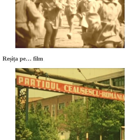
Reșița pe… film