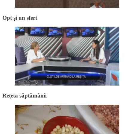
Opt și un sfert
Rețeta săptămânii