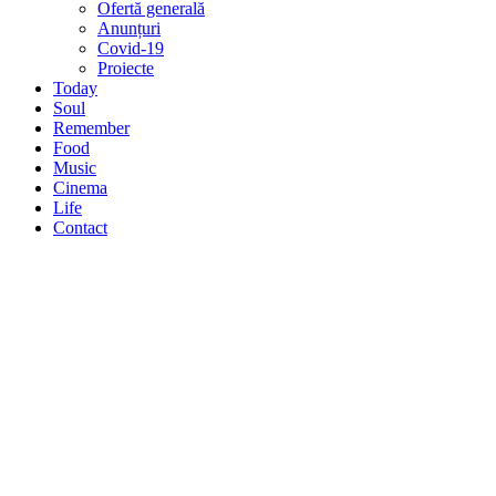
Ofertă generală
Anunțuri
Covid-19
Proiecte
Today
Soul
Remember
Food
Music
Cinema
Life
Contact