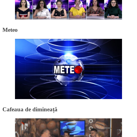
Meteo
Cafeaua de dimineață