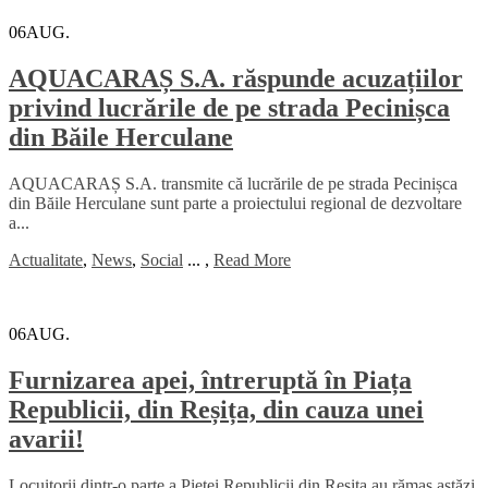
06
AUG.
AQUACARAȘ S.A. răspunde acuzațiilor
privind lucrările de pe strada Pecinișca
din Băile Herculane
AQUACARAȘ S.A. transmite că lucrările de pe strada Pecinișca
din Băile Herculane sunt parte a proiectului regional de dezvoltare
a...
Actualitate
,
News
,
Social
...
,
Read More
06
AUG.
Furnizarea apei, întreruptă în Piața
Republicii, din Reșița, din cauza unei
avarii!
Locuitorii dintr-o parte a Pieței Republicii din Reșița au rămas astăzi,