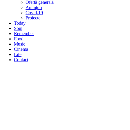
Ofertă generală
Anunțuri
Covid-19
Proiecte
Today
Soul
Remember
Food
Music
Cinema
Life
Contact