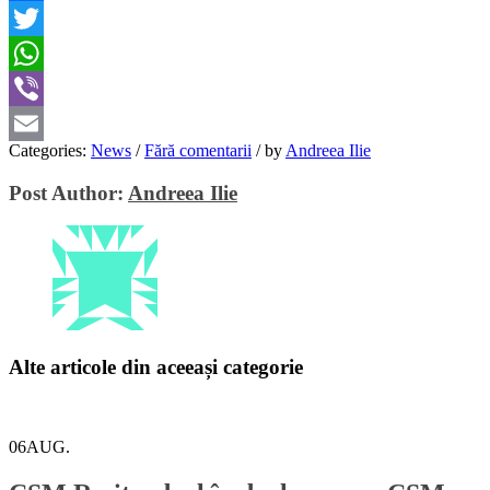
Facebook
Twitter
WhatsApp
Viber
Categories:
News
/
Fără comentarii
/
by
Andreea Ilie
Email
Post Author:
Andreea Ilie
Alte articole din aceeași categorie
06
AUG.