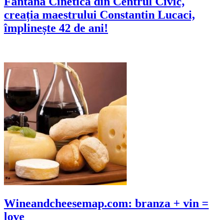
Fântâna Cinetică din Centrul Civic,
creația maestrului Constantin Lucaci,
împlinește 42 de ani!
Wineandcheesemap.com: branza + vin =
love