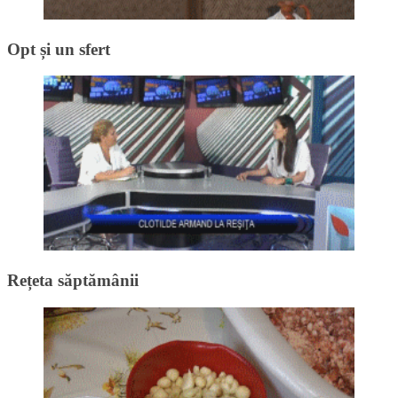
Opt și un sfert
Rețeta săptămânii