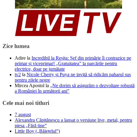
Zice lumea
Adire
la
Incredibil la Reșița: Șef din primărie îi contrazice pe
primar și viceprimar! „Gratuitatea” la parcările pentru
electrice, doar pe jumătate
tv2
la
Nicole Cherry și Puya ne invită să ridicăm paharul sus
pentru zilele negre
Mircea Apostol
la
„Ne dorim să asigurăm o dezvoltare robustă
a României în următorii ani”
Cele mai noi titluri
7 august
Alexandra Căpitănescu a lansat o versiune live, metal, pentru
piesa „Fără tine”
Little Boy („Băiețelul”)