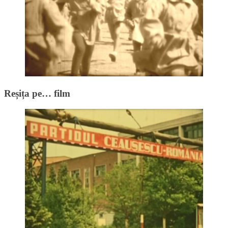
Reșița pe… film