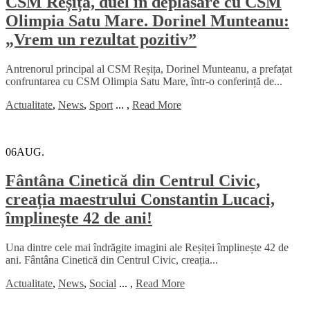
CSM Reșița, duel în deplasare cu CSM
Olimpia Satu Mare. Dorinel Munteanu:
„Vrem un rezultat pozitiv”
Antrenorul principal al CSM Reșița, Dorinel Munteanu, a prefațat
confruntarea cu CSM Olimpia Satu Mare, într-o conferință de...
Actualitate
,
News
,
Sport
...
,
Read More
06
AUG.
Fântâna Cinetică din Centrul Civic,
creația maestrului Constantin Lucaci,
împlinește 42 de ani!
Una dintre cele mai îndrăgite imagini ale Reșiței împlinește 42 de
ani. Fântâna Cinetică din Centrul Civic, creația...
Actualitate
,
News
,
Social
...
,
Read More