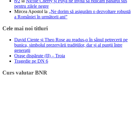
tv2
la
Nicole Cherry și Puya ne invită să ridicăm paharul sus
pentru zilele negre
Mircea Apostol
la
„Ne dorim să asigurăm o dezvoltare robustă
a României în următorii ani”
Cele mai noi titluri
David Ciente și Theo Rose au readus-o în sânul petrecerii pe
bunica, simbolul prezervării tradițiilor, dar și al punții între
generații
Oraşe dispărute (II) – Troia
Tragedie pe DN 6
Curs valutar BNR