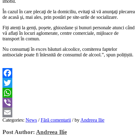
imobil.
În cazul în care plecaţi de la domiciliu, evitaţi să vă anunţaţi plecarea
de acasă şi, mai ales, prin postări pe site-urile de socializare.
Fiți atenți la genți, poșete, ghiozdane și bunuri personale atunci când
vă aflați în locuri aglomerate, centre comerciale, mijloace de
transport în comun.
Nu consumaţi în exces băuturi alcoolice, comiterea faptelor
antisociale poate fi înlesnită de consumul de alcool.”, spun polițiștii.
Facebook
Twitter
WhatsApp
Viber
Categories:
News
/
Fără comentarii
/
by
Andreea Ilie
Email
Post Author:
Andreea Ilie