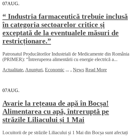
07
AUG.
“ Industria farmaceutică trebuie inclusă
în categoria sectoarelor critice și
exceptată de la eventualele măsuri de
restricționare.”
Patronatul Producătorilor Industriali de Medicamente din România
(PRIMER): “Întreruperea alimentării cu energie electrică a...
Actualitate
,
Anunțuri
,
Economic
...
,
News
Read More
07
AUG.
Avarie la rețeaua de apă în Bocșa!
Alimentarea cu apă, întreruptă pe
străzile Liliacului și 1 Mai
Locuitorii de pe străzile Liliacului și 1 Mai din Bocșa sunt afectați