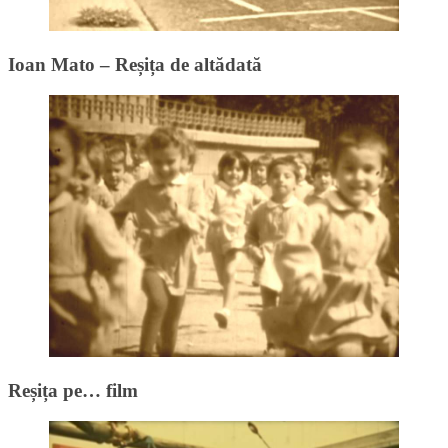
Ioan Mato – Reșița de altădată
Reșița pe… film