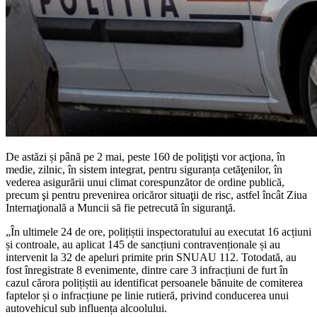
De astăzi și până pe 2 mai, peste 160 de poliţişti vor acţiona, în
medie, zilnic, în sistem integrat, pentru siguranța cetăţenilor, în
vederea asigurării unui climat corespunzător de ordine publică,
precum şi pentru prevenirea oricăror situaţii de risc, astfel încât Ziua
Internaţională a Muncii să fie petrecută în siguranţă.
„În ultimele 24 de ore, polițiștii inspectoratului au executat 16 acțiuni
și controale, au aplicat 145 de sancțiuni contravenționale și au
intervenit la 32 de apeluri primite prin SNUAU 112. Totodată, au
fost înregistrate 8 evenimente, dintre care 3 infracțiuni de furt în
cazul cărora polițiștii au identificat persoanele bănuite de comiterea
faptelor și o infracțiune pe linie rutieră, privind conducerea unui
autovehicul sub influența alcoolului.