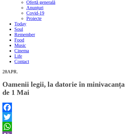
Ofertă generală
Anunțuri
Covid-19
Proiecte
Today
Soul
Remember
Food
Music
Cinema
Life
Contact
28
APR.
Oamenii legii, la datorie în minivacanța
de 1 Mai
Facebook
Twitter