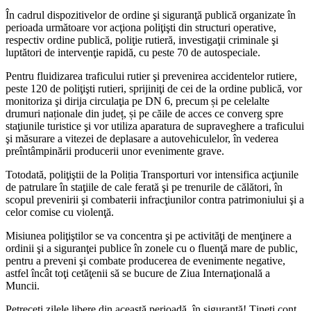
În cadrul dispozitivelor de ordine şi siguranţă publică organizate în
perioada următoare vor acţiona poliţişti din structuri operative,
respectiv ordine publică, poliţie rutieră, investigaţii criminale şi
luptători de intervenţie rapidă, cu peste 70 de autospeciale.
Pentru fluidizarea traficului rutier şi prevenirea accidentelor rutiere,
peste 120 de poliţişti rutieri, sprijiniţi de cei de la ordine publică, vor
monitoriza şi dirija circulaţia pe DN 6, precum și pe celelalte
drumuri naționale din județ, și pe căile de acces ce converg spre
staţiunile turistice şi vor utiliza aparatura de supraveghere a traficului
şi măsurare a vitezei de deplasare a autovehiculelor, în vederea
preîntâmpinării producerii unor evenimente grave.
Totodată, poliţiştii de la Poliția Transporturi vor intensifica acţiunile
de patrulare în staţiile de cale ferată şi pe trenurile de călători, în
scopul prevenirii şi combaterii infracţiunilor contra patrimoniului şi a
celor comise cu violenţă.
Misiunea poliţiştilor se va concentra şi pe activităţi de menţinere a
ordinii şi a siguranţei publice în zonele cu o fluenţă mare de public,
pentru a preveni şi combate producerea de evenimente negative,
astfel încât toţi cetăţenii să se bucure de Ziua Internaţională a
Muncii.
Petreceți zilele libere din această perioadă, în siguranță! Țineți cont