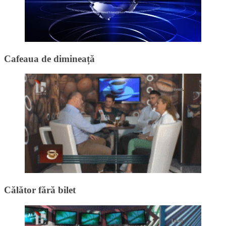
Cafeaua de dimineață
Călător fără bilet