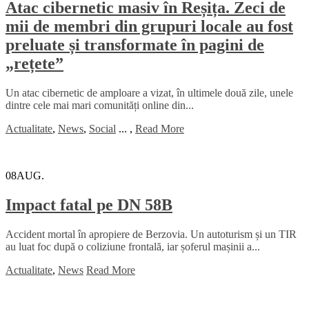
Atac cibernetic masiv în Reșița. Zeci de
mii de membri din grupuri locale au fost
preluate și transformate în pagini de
„rețete”
Un atac cibernetic de amploare a vizat, în ultimele două zile, unele
dintre cele mai mari comunități online din...
Actualitate
,
News
,
Social
...
,
Read More
08
AUG.
Impact fatal pe DN 58B
Accident mortal în apropiere de Berzovia. Un autoturism și un TIR
au luat foc după o coliziune frontală, iar șoferul mașinii a...
Actualitate
,
News
Read More