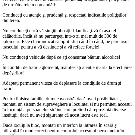
de următoarele recomandări:
Conduceți cu atenţie şi prudenţă şi respectați indicaţiile poliţiştilor
din teren.
Nu conduceţi dacă vă simţiţi obosiţi! Planificaţi-vă în aşa fel
călătoriile, încât să nu parcurgeţi într-o zi mai mult de 300 de
kilometri. Este chiar indicat să opriţi din când în când, pe parcursul
traseului, pentru a vă destinde şi a vă reface forţele!
Nu conduceți vehicule după ce aţi consumat băuturi alcoolice!
În condiţii de trafic aglomerat, manifestaţi atenţie mărită la efectuarea
depăşirilor!
Adaptaţi permanent viteza de deplasare la condiţiile de drum şi
trafic!
Pentru liniștea familiei dumneavoastră, dacă aveți posibilitatea,
montați un sistem de supraveghere a locuinței și nu permiteți accesul
în locuință a persoanelor străine care pretind că reprezintă diverse
instituții, dacă nu aveți siguranța că acest lucru este real.
Dacă locuiți la bloc, montați un interfon la intrarea în scară și
utilizați-l în mod corect pentru controlul accesului persoanelor în