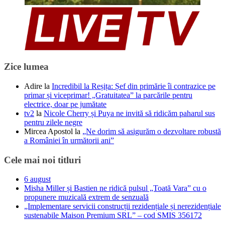
Zice lumea
Adire
la
Incredibil la Reșița: Șef din primărie îi contrazice pe
primar și viceprimar! „Gratuitatea” la parcările pentru
electrice, doar pe jumătate
tv2
la
Nicole Cherry și Puya ne invită să ridicăm paharul sus
pentru zilele negre
Mircea Apostol
la
„Ne dorim să asigurăm o dezvoltare robustă
a României în următorii ani”
Cele mai noi titluri
6 august
Misha Miller și Bastien ne ridică pulsul „Toată Vara” cu o
propunere muzicală extrem de senzuală
„Implementare servicii construcții rezidențiale și nerezidențiale
sustenabile Maison Premium SRL” – cod SMIS 356172