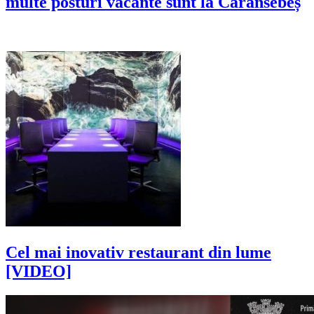
multe posturi vacante sunt la Caransebeș
Cel mai inovativ restaurant din lume
[VIDEO]