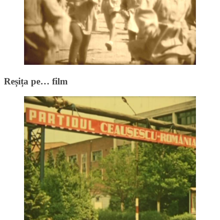
Reșița pe… film