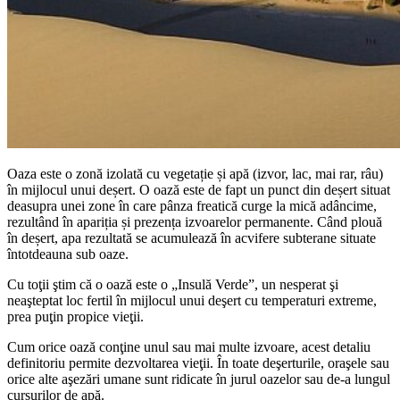
Oaza este o zonă izolată cu vegetație și apă (izvor, lac, mai rar, râu)
în mijlocul unui deșert. O oază este de fapt un punct din deșert situat
deasupra unei zone în care pânza freatică curge la mică adâncime,
rezultând în apariția și prezența izvoarelor permanente. Când plouă
în deșert, apa rezultată se acumulează în acvifere subterane situate
întotdeauna sub oaze.
Cu toţii ştim că o oază este o „Insulă Verde”, un nesperat şi
neaşteptat loc fertil în mijlocul unui deşert cu temperaturi extreme,
prea puţin propice vieţii.
Cum orice oază conţine unul sau mai multe izvoare, acest detaliu
definitoriu permite dezvoltarea vieţii. În toate deşerturile, oraşele sau
orice alte aşezări umane sunt ridicate în jurul oazelor sau de-a lungul
cursurilor de apă.