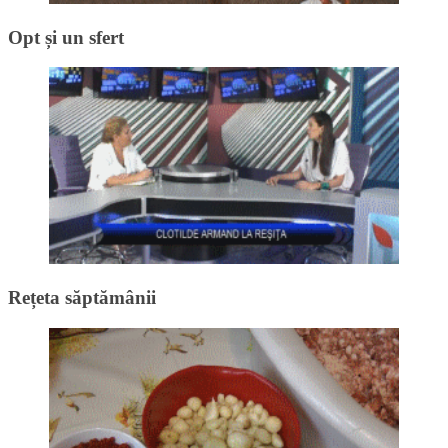
Opt și un sfert
Rețeta săptămânii