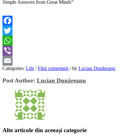
Simple Answers from Great Minds”
Facebook
Twitter
WhatsApp
Viber
Categories:
Life
/
Fără comentarii
/
by
Lucian Dunăreanu
Email
Post Author:
Lucian Dunăreanu
Alte articole din aceeași categorie