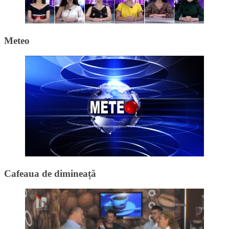
Meteo
Cafeaua de dimineață