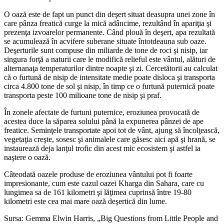
O oază este de fapt un punct din deşert situat deasupra unei zone în
care pânza freatică curge la mică adâncime, rezultând în apariţia şi
prezenţa izvoarelor permanente. Când plouă în deşert, apa rezultată
se acumulează în acvifere suberane situate întotdeauna sub oaze.
Deşerturile sunt compuse din miliarde de tone de roci şi nisip, iar
singura forţă a naturii care le modifică relieful este vântul, alături de
alternanaţa temperaturilor dintre noapte şi zi. Cercetătorii au calculat
că o furtună de nisip de intensitate medie poate disloca şi transporta
circa 4.800 tone de sol şi nisip, în timp ce o furtună puternică poate
transporta peste 100 milioane tone de nisip şi praf.
În zonele afectate de furtuni puternice, eroziunea provocată de
acestea duce la săparea solului până la expunerea pânzei de ape
freatice. Seminţele transportate apoi tot de vânt, ajung să încolţească,
vegetaţia creşte, sosesc şi animalele care găsesc aici apă şi hrană, se
instaurează deja lanţul trofic din acest mic ecosistem şi astfel ia
naştere o oază.
Câteodată oazele produse de eroziunea vântului pot fi foarte
impresionante, cum este cazul oazei Kharga din Sahara, care cu
lungimea sa de 161 kilometri şi lăţimea cuprinsă între 19-80
kilometri este cea mai mare oază deşertică din lume.
Sursa: Gemma Elwin Harris, „Big Questions from Little People and