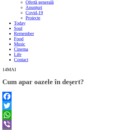
Ofertă generală
Anunțuri
Covid-19
Proiecte
Today
Soul
Remember
Food
Music
Cinema
Life
Contact
14
MAI
Cum apar oazele în deşert?
Facebook
Twitter
WhatsApp