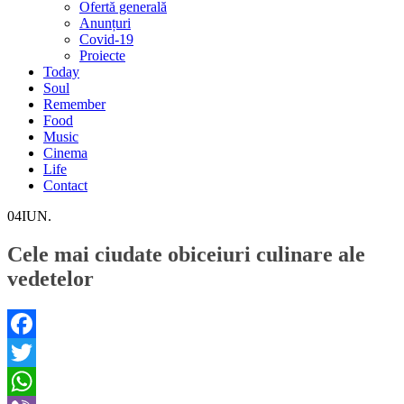
Ofertă generală
Anunțuri
Covid-19
Proiecte
Today
Soul
Remember
Food
Music
Cinema
Life
Contact
04
IUN.
Cele mai ciudate obiceiuri culinare ale
vedetelor
Facebook
Twitter