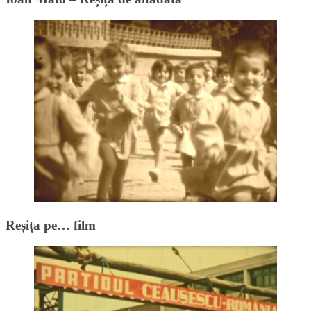
Reșița pe… film