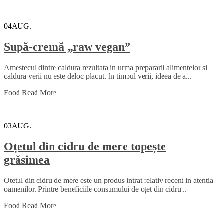
04
AUG.
Supă-cremă „raw vegan”
Amestecul dintre caldura rezultata in urma prepararii alimentelor si
caldura verii nu este deloc placut. In timpul verii, ideea de a...
Food
Read More
03
AUG.
Oțetul din cidru de mere topește
grăsimea
Otetul din cidru de mere este un produs intrat relativ recent in atentia
oamenilor. Printre beneficiile consumului de oțet din cidru...
Food
Read More