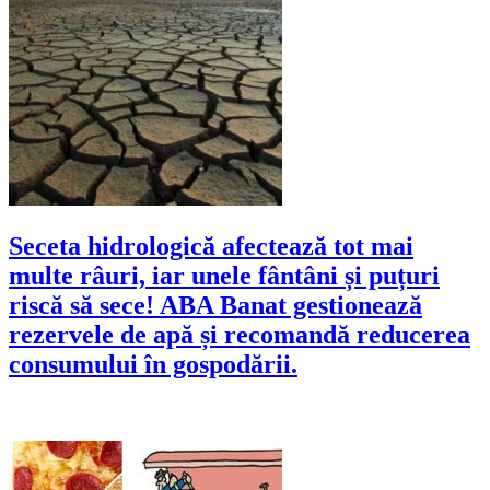
Seceta hidrologică afectează tot mai
multe râuri, iar unele fântâni și puțuri
riscă să sece! ABA Banat gestionează
rezervele de apă și recomandă reducerea
consumului în gospodării.