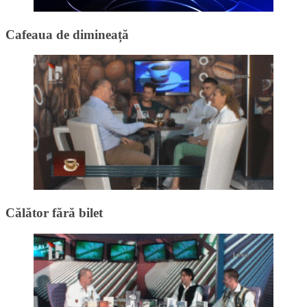
Cafeaua de dimineață
Călător fără bilet