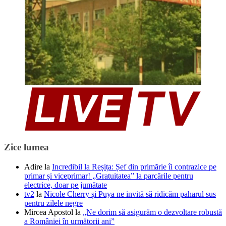
Zice lumea
Adire
la
Incredibil la Reșița: Șef din primărie îi contrazice pe
primar și viceprimar! „Gratuitatea” la parcările pentru
electrice, doar pe jumătate
tv2
la
Nicole Cherry și Puya ne invită să ridicăm paharul sus
pentru zilele negre
Mircea Apostol
la
„Ne dorim să asigurăm o dezvoltare robustă
a României în următorii ani”