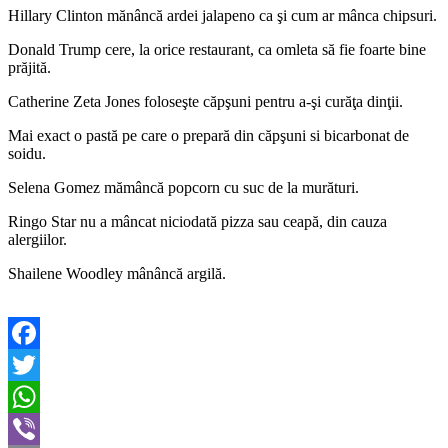
Hillary Clinton mănâncă ardei jalapeno ca şi cum ar mânca chipsuri.
Donald Trump cere, la orice restaurant, ca omleta să fie foarte bine
prăjită.
Catherine Zeta Jones foloseşte căpşuni pentru a-şi curăţa dinţii.
Mai exact o pastă pe care o prepară din căpşuni si bicarbonat de
soidu.
Selena Gomez mămâncă popcorn cu suc de la murături.
Ringo Star nu a mâncat niciodată pizza sau ceapă, din cauza
alergiilor.
Shailene Woodley mânâncă argilă.
Facebook
Twitter
WhatsApp