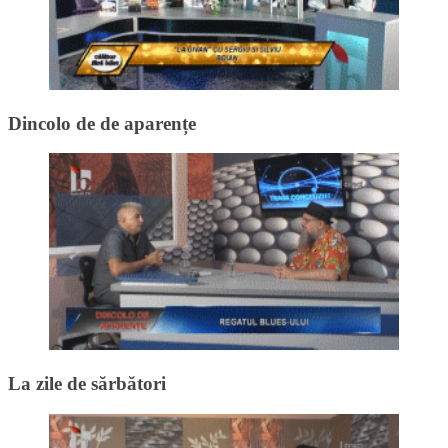
Dincolo de de aparențe
La zile de sărbători