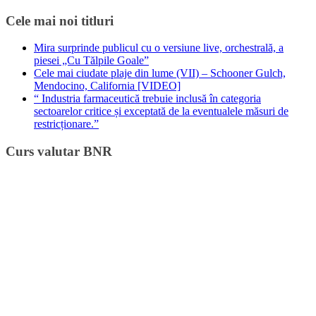
Cele mai noi titluri
Mira surprinde publicul cu o versiune live, orchestrală, a
piesei „Cu Tălpile Goale”
Cele mai ciudate plaje din lume (VII) – Schooner Gulch,
Mendocino, California [VIDEO]
“ Industria farmaceutică trebuie inclusă în categoria
sectoarelor critice și exceptată de la eventualele măsuri de
restricționare.”
Curs valutar BNR