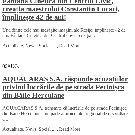
Fântâna Cinetică din Centrul Civic,
creația maestrului Constantin Lucaci,
împlinește 42 de ani!
Una dintre cele mai îndrăgite imagini ale Reșiței împlinește 42 de
ani. Fântâna Cinetică din Centrul Civic, creația...
Actualitate
,
News
,
Social
...
,
Read More
06
AUG.
AQUACARAȘ S.A. răspunde acuzațiilor
privind lucrările de pe strada Pecinișca
din Băile Herculane
AQUACARAȘ S.A. transmite că lucrările de pe strada Pecinișca
din Băile Herculane sunt parte a proiectului regional de dezvoltare
a...
Actualitate
,
News
,
Social
...
,
Read More