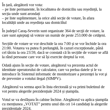
În țară, alegătorii vor vota:
– pe liste permanente, în localitatea de domiciliu sau reședință, la
secția unde sunt arondați
– pe liste suplimentare, la orice altă secție de votare, în afara
localității unde au reședința sau domiciliul
În judeţul Caraş-Severin sunt organizate 364 de secţii de votare, la
care sunt aşteptaţi să voteze un număr de peste 253.000 de cetăţeni.
Secțiile de votare se vor deschide la ora 7:00 și se vor închide la ora
21:00. Votarea va putea fi prelungită, în cazuri excepționale, până
cel târziu la ora 23:59, dacă se constată că în secțiile de votare se află
la rând persoane care vor să își exercite dreptul la vot.
Odată ajuns în secție de votare, alegătorul va prezenta actul de
identitate operatorului de calculator, care va prelua datele și le va
introduce în Sistemul informatic de monitorizare a prezenţei la vot şi
de prevenire a votului ilegal (SIMPV).
Alegătorul va semna apoi în lista electorală și va primi buletinul de
vot pentru alegerile prezidențiale 2024 și ștampila.
Votul se va desfășura în cabine închise. Alegătorul va aplica ștampila
cu mențiunea „VOTAT” pentru unul din cei 14 candidați la alegerile
prezidențiale 2024.