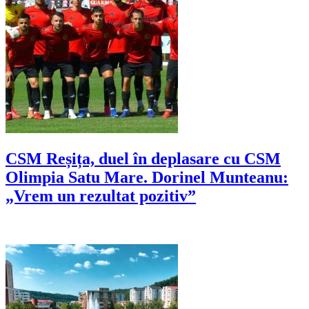
CSM Reșița, duel în deplasare cu CSM
Olimpia Satu Mare. Dorinel Munteanu:
„Vrem un rezultat pozitiv”