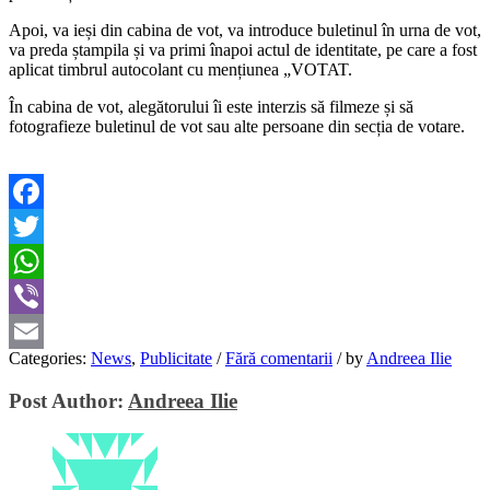
Apoi, va ieși din cabina de vot, va introduce buletinul în urna de vot,
va preda ștampila și va primi înapoi actul de identitate, pe care a fost
aplicat timbrul autocolant cu mențiunea „VOTAT.
În cabina de vot, alegătorului îi este interzis să filmeze și să
fotografieze buletinul de vot sau alte persoane din secția de votare.
Facebook
Twitter
WhatsApp
Viber
Categories:
News
,
Publicitate
/
Fără comentarii
/
by
Andreea Ilie
Email
Post Author:
Andreea Ilie