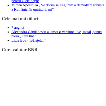
pentru zilele negre
Mircea Apostol
la
„Ne dorim să asigurăm o dezvoltare robustă
a României în următorii ani”
Cele mai noi titluri
7 august
Alexandra Căpitănescu a lansat o versiune live, metal, pentru
piesa „Fără tine”
Little Boy („Băiețelul”)
Curs valutar BNR