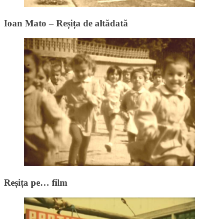
Ioan Mato – Reșița de altădată
Reșița pe… film