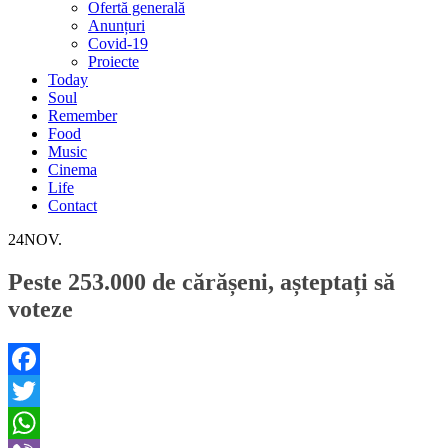
Ofertă generală
Anunțuri
Covid-19
Proiecte
Today
Soul
Remember
Food
Music
Cinema
Life
Contact
24
NOV.
Peste 253.000 de cărășeni, așteptați să
voteze
Facebook
Twitter