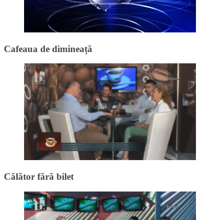
Cafeaua de dimineață
Călător fără bilet