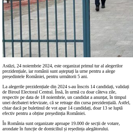
Astăzi, 24 noiembrie 2024, este organizat primul tur al alegerilor
prezidențiale, iar românii sunt așteptați la urne pentru a alege
președintele României, pentru următorii 5 ani.
La alegerile prezidențiale din 2024 s-au înscris 14 candidați, validați
de Biroul Electoral Central. Însă, în urmă cu doar câteva zile,
respectiv pe data de 18 noiembrie, un candidat a anunțat, în timpul
unei dezbateri televizate, că se retrage din cursa prezidențială. Astfel,
chiar dacă pe buletinul de vot apar 14 candidați, doar 13 se luptă
efectiv pentru a obține președinția României.
În România sunt organizate aproape 19.000 de secții de votare,
arondate în funcție de domiciliul și reședința alegătorului.