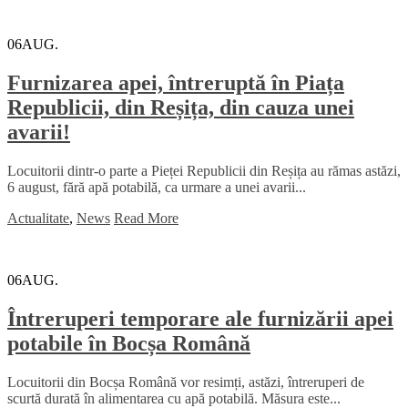
06
AUG.
Furnizarea apei, întreruptă în Piața
Republicii, din Reșița, din cauza unei
avarii!
Locuitorii dintr-o parte a Pieței Republicii din Reșița au rămas astăzi,
6 august, fără apă potabilă, ca urmare a unei avarii...
Actualitate
,
News
Read More
06
AUG.
Întreruperi temporare ale furnizării apei
potabile în Bocșa Română
Locuitorii din Bocșa Română vor resimți, astăzi, întreruperi de
scurtă durată în alimentarea cu apă potabilă. Măsura este...