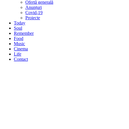
Ofertă generală
Anunțuri
Covid-19
Proiecte
Today
Soul
Remember
Food
Music
Cinema
Life
Contact