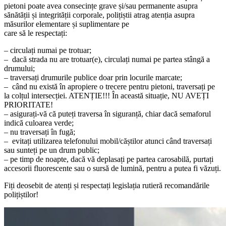
pietoni poate avea consecințe grave și/sau permanente asupra
sănătății și integrității corporale, polițiștii atrag atenția asupra
măsurilor elementare și suplimentare pe
care să le respectați:
– circulați numai pe trotuar;
– ⁠ dacă strada nu are trotuar(e), circulați numai pe partea stângă a
drumului;
– ⁠traversați drumurile publice doar prin locurile marcate;
– ⁠ când nu există în apropiere o trecere pentru pietoni, traversați pe
la colțul intersecției. ATENȚIE!!! În această situație, NU AVEȚI
PRIORITATE!
– ⁠asigurați-vă că puteți traversa în siguranță, chiar dacă semaforul
indică culoarea verde;
– ⁠nu traversați în fugă;
– ⁠ evitați utilizarea telefonului mobil/căștilor atunci când traversați
sau sunteți pe un drum public;
– ⁠pe timp de noapte, dacă vă deplasați pe partea carosabilă, purtați
accesorii fluorescente sau o sursă de lumină, pentru a putea fi văzuți.
Fiți deosebit de atenți și respectați legislația rutieră recomandările
polițiștilor!