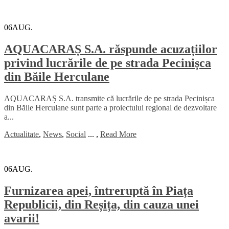
06
AUG.
AQUACARAȘ S.A. răspunde acuzațiilor
privind lucrările de pe strada Pecinișca
din Băile Herculane
AQUACARAȘ S.A. transmite că lucrările de pe strada Pecinișca
din Băile Herculane sunt parte a proiectului regional de dezvoltare
a...
Actualitate
,
News
,
Social
...
,
Read More
06
AUG.
Furnizarea apei, întreruptă în Piața
Republicii, din Reșița, din cauza unei
avarii!