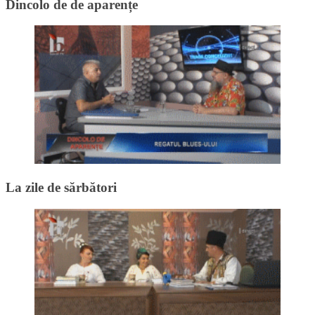
Dincolo de de aparențe
La zile de sărbători