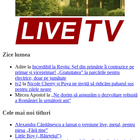
Zice lumea
Adire
la
Incredibil la Reșița: Șef din primărie îi contrazice pe
primar și viceprimar! „Gratuitatea” la parcările pentru
electrice, doar pe jumătate
tv2
la
Nicole Cherry și Puya ne invită să ridicăm paharul sus
pentru zilele negre
Mircea Apostol
la
„Ne dorim să asigurăm o dezvoltare robustă
a României în următorii ani”
Cele mai noi titluri
Alexandra Căpitănescu a lansat o versiune live, metal, pentru
piesa „Fără tine”
Little Boy („Băiețelul”)