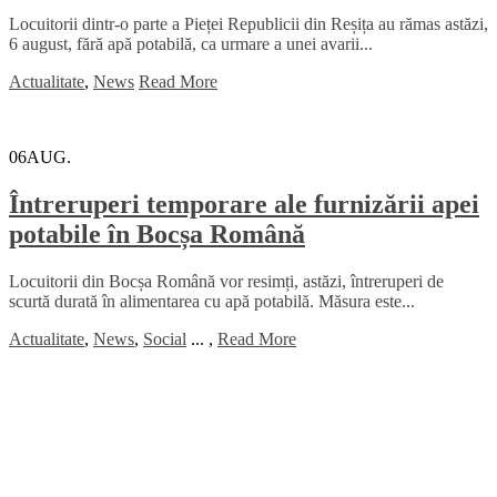
Locuitorii dintr-o parte a Pieței Republicii din Reșița au rămas astăzi,
6 august, fără apă potabilă, ca urmare a unei avarii...
Actualitate
,
News
Read More
06
AUG.
Întreruperi temporare ale furnizării apei
potabile în Bocșa Română
Locuitorii din Bocșa Română vor resimți, astăzi, întreruperi de
scurtă durată în alimentarea cu apă potabilă. Măsura este...
Actualitate
,
News
,
Social
...
,
Read More