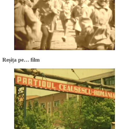
Reșița pe… film