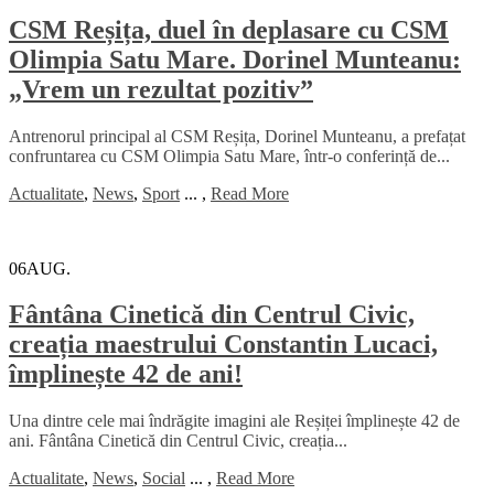
CSM Reșița, duel în deplasare cu CSM
Olimpia Satu Mare. Dorinel Munteanu:
„Vrem un rezultat pozitiv”
Antrenorul principal al CSM Reșița, Dorinel Munteanu, a prefațat
confruntarea cu CSM Olimpia Satu Mare, într-o conferință de...
Actualitate
,
News
,
Sport
...
,
Read More
06
AUG.
Fântâna Cinetică din Centrul Civic,
creația maestrului Constantin Lucaci,
împlinește 42 de ani!
Una dintre cele mai îndrăgite imagini ale Reșiței împlinește 42 de
ani. Fântâna Cinetică din Centrul Civic, creația...
Actualitate
,
News
,
Social
...
,
Read More