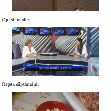
Opt și un sfert
Rețeta săptămânii