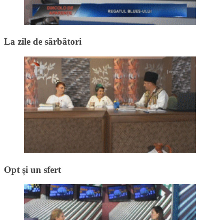
La zile de sărbători
Opt și un sfert