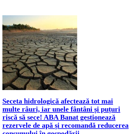
Seceta hidrologică afectează tot mai
multe râuri, iar unele fântâni și puțuri
riscă să sece! ABA Banat gestionează
rezervele de apă și recomandă reducerea
consumului în gospodării.