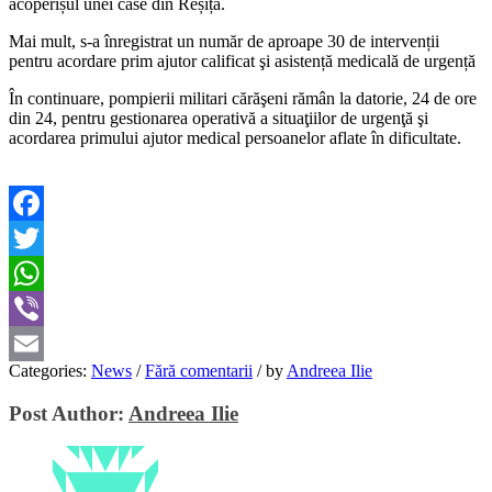
acoperișul unei case din Reșița.
Mai mult, s-a înregistrat un număr de aproape 30 de intervenții
pentru acordare prim ajutor calificat şi asistență medicală de urgență
În continuare, pompierii militari cărăşeni rămân la datorie, 24 de ore
din 24, pentru gestionarea operativă a situaţiilor de urgenţă şi
acordarea primului ajutor medical persoanelor aflate în dificultate.
Facebook
Twitter
WhatsApp
Viber
Categories:
News
/
Fără comentarii
/
by
Andreea Ilie
Email
Post Author:
Andreea Ilie