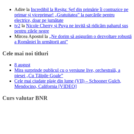
Adire
la
Incredibil la Reșița: Șef din primărie îi contrazice pe
primar și viceprimar! „Gratuitatea” la parcările pentru
electrice, doar pe jumătate
tv2
la
Nicole Cherry și Puya ne invită să ridicăm paharul sus
pentru zilele negre
Mircea Apostol
la
„Ne dorim să asigurăm o dezvoltare robustă
a României în următorii ani”
Cele mai noi titluri
8 august
Mira surprinde publicul cu o versiune live, orchestrală, a
piesei „Cu Tălpile Goale”
Cele mai ciudate plaje din lume (VII) – Schooner Gulch,
Mendocino, California [VIDEO]
Curs valutar BNR