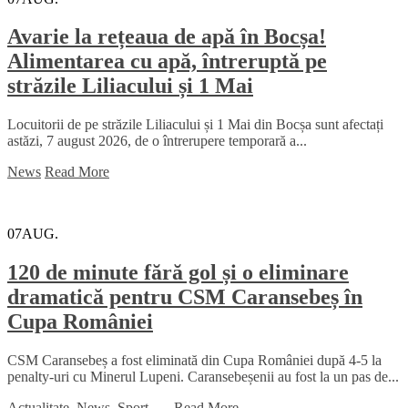
Avarie la rețeaua de apă în Bocșa!
Alimentarea cu apă, întreruptă pe
străzile Liliacului și 1 Mai
Locuitorii de pe străzile Liliacului și 1 Mai din Bocșa sunt afectați
astăzi, 7 august 2026, de o întrerupere temporară a...
News
Read More
07
AUG.
120 de minute fără gol și o eliminare
dramatică pentru CSM Caransebeș în
Cupa României
CSM Caransebeș a fost eliminată din Cupa României după 4-5 la
penalty-uri cu Minerul Lupeni. Caransebeșenii au fost la un pas de...
Actualitate
,
News
,
Sport
...
,
Read More