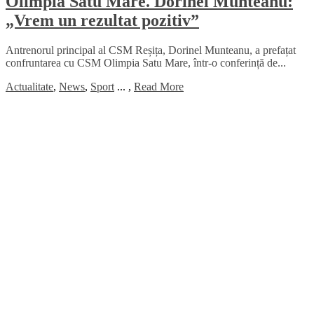
Olimpia Satu Mare. Dorinel Munteanu:
„Vrem un rezultat pozitiv”
Antrenorul principal al CSM Reșița, Dorinel Munteanu, a prefațat
confruntarea cu CSM Olimpia Satu Mare, într-o conferință de...
Actualitate
,
News
,
Sport
...
,
Read More