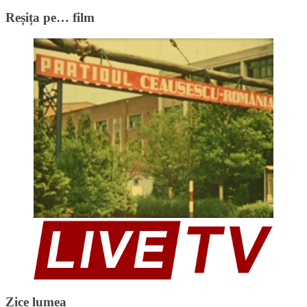
Reșița pe… film
Zice lumea