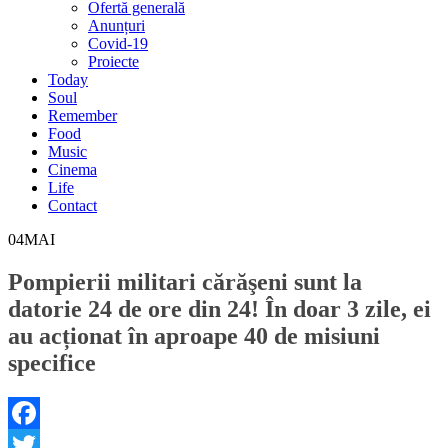
Ofertă generală
Anunțuri
Covid-19
Proiecte
Today
Soul
Remember
Food
Music
Cinema
Life
Contact
04
MAI
Pompierii militari cărăşeni sunt la
datorie 24 de ore din 24! În doar 3 zile, ei
au acționat în aproape 40 de misiuni
specifice
Facebook