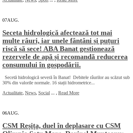
07
AUG.
Seceta hidrologică afectează tot mai
multe râuri, iar unele fântâni și puțuri
riscă să sece! ABA Banat gestionează
rezervele de apă și recomandă reducerea
consumului în gospodării.
Secetă hidrologică severă în Banat! Debitele râurilor au scăzut sub
30% din valorile normale. 16 stații hidrometrice...
Actualitate
,
News
,
Social
...
,
Read More
06
AUG.
CSM Reșița, duel în deplasare cu CSM