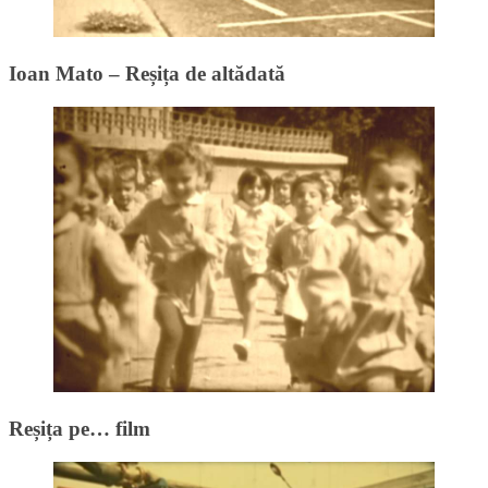
Ioan Mato – Reșița de altădată
Reșița pe… film