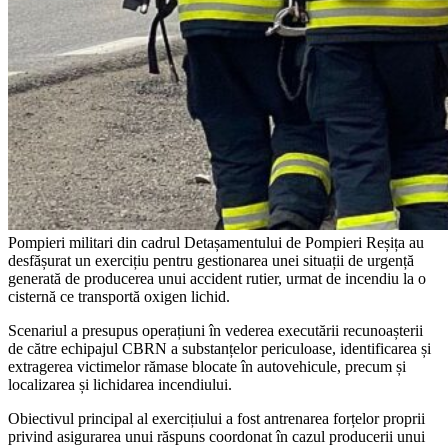
Pompieri militari din cadrul Detașamentului de Pompieri Reșița au
desfășurat un exercițiu pentru gestionarea unei situații de urgență
generată de producerea unui accident rutier, urmat de incendiu la o
cisternă ce transportă oxigen lichid.
Scenariul a presupus operațiuni în vederea executării recunoașterii
de către echipajul CBRN a substanțelor periculoase, identificarea și
extragerea victimelor rămase blocate în autovehicule, precum și
localizarea și lichidarea incendiului.
Obiectivul principal al exercițiului a fost antrenarea forțelor proprii
privind asigurarea unui răspuns coordonat în cazul producerii unui