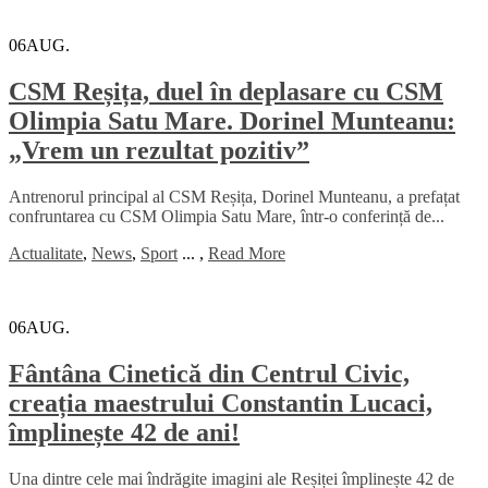
06
AUG.
CSM Reșița, duel în deplasare cu CSM
Olimpia Satu Mare. Dorinel Munteanu:
„Vrem un rezultat pozitiv”
Antrenorul principal al CSM Reșița, Dorinel Munteanu, a prefațat
confruntarea cu CSM Olimpia Satu Mare, într-o conferință de...
Actualitate
,
News
,
Sport
...
,
Read More
06
AUG.
Fântâna Cinetică din Centrul Civic,
creația maestrului Constantin Lucaci,
împlinește 42 de ani!
Una dintre cele mai îndrăgite imagini ale Reșiței împlinește 42 de