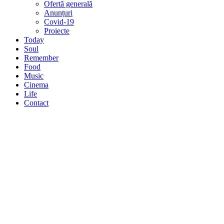
Ofertă generală
Anunțuri
Covid-19
Proiecte
Today
Soul
Remember
Food
Music
Cinema
Life
Contact