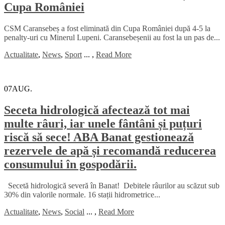
Cupa României
CSM Caransebeș a fost eliminată din Cupa României după 4-5 la
penalty-uri cu Minerul Lupeni. Caransebeșenii au fost la un pas de...
Actualitate
,
News
,
Sport
...
,
Read More
07
AUG.
Seceta hidrologică afectează tot mai
multe râuri, iar unele fântâni și puțuri
riscă să sece! ABA Banat gestionează
rezervele de apă și recomandă reducerea
consumului în gospodării.
Secetă hidrologică severă în Banat! Debitele râurilor au scăzut sub
30% din valorile normale. 16 stații hidrometrice...
Actualitate
,
News
,
Social
...
,
Read More