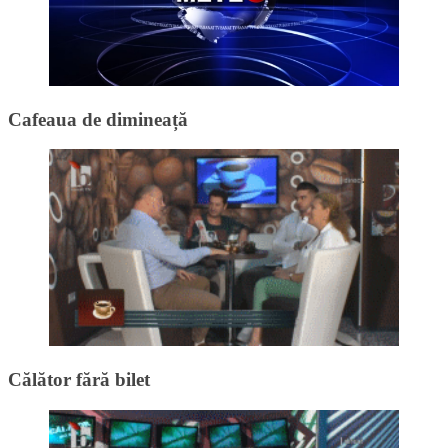
Cafeaua de dimineață
Călător fără bilet