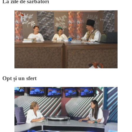
La zile de sărbători
Opt și un sfert