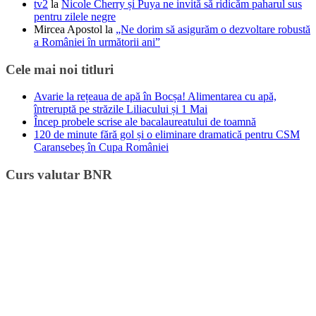
tv2
la
Nicole Cherry și Puya ne invită să ridicăm paharul sus
pentru zilele negre
Mircea Apostol
la
„Ne dorim să asigurăm o dezvoltare robustă
a României în următorii ani”
Cele mai noi titluri
Avarie la rețeaua de apă în Bocșa! Alimentarea cu apă,
întreruptă pe străzile Liliacului și 1 Mai
Încep probele scrise ale bacalaureatului de toamnă
120 de minute fără gol și o eliminare dramatică pentru CSM
Caransebeș în Cupa României
Curs valutar BNR