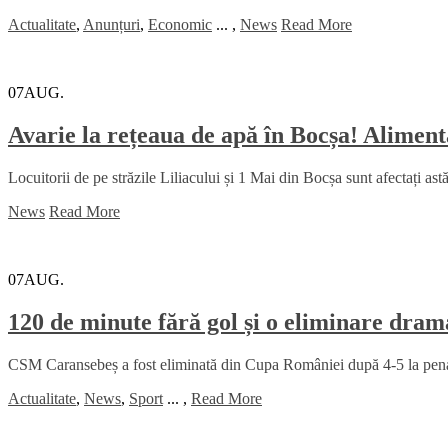
Actualitate
,
Anunțuri
,
Economic
...
,
News
Read More
07
AUG.
Avarie la rețeaua de apă în Bocșa! Alimenta
Locuitorii de pe străzile Liliacului și 1 Mai din Bocșa sunt afectați ast
News
Read More
07
AUG.
120 de minute fără gol și o eliminare dr
CSM Caransebeș a fost eliminată din Cupa României după 4-5 la penalt
Actualitate
,
News
,
Sport
...
,
Read More