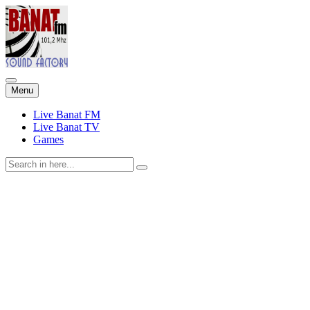
Skip
Menu
to
content
Live Banat FM
Live Banat TV
Games
Search
for: