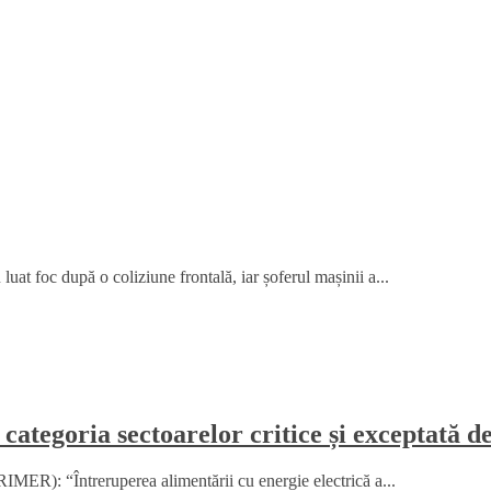
at foc după o coliziune frontală, iar șoferul mașinii a...
 categoria sectoarelor critice și exceptată d
MER): “Întreruperea alimentării cu energie electrică a...