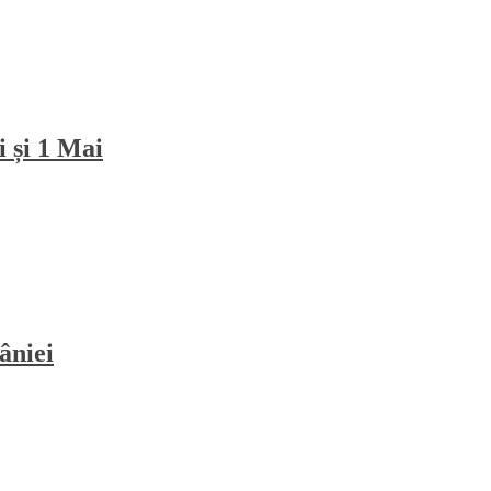
i și 1 Mai
âniei