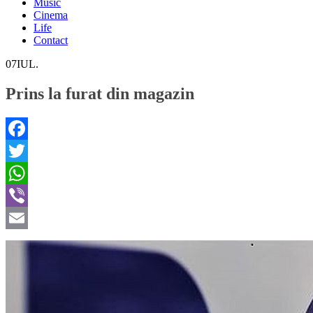
Music
Cinema
Life
Contact
07
IUL.
Prins la furat din magazin
Facebook
Twitter
WhatsApp
Viber
Email