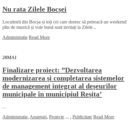
Nu rata Zilele Bocșei
Locuitorii din Bocșa și toți cei care doresc să petreacă un weekend
plin de muzică și voie bună sunt invitați la Zilele...
Administratie
Read More
28
MAI
Finalizare proiect: ”Dezvoltarea
modernizarea și completarea sistemelor
de management integrat al deșeurilor
municipale în municipiul Reșița’
...
Administratie
,
Anunțuri
,
Proiecte
...
,
Publicitate
Read More