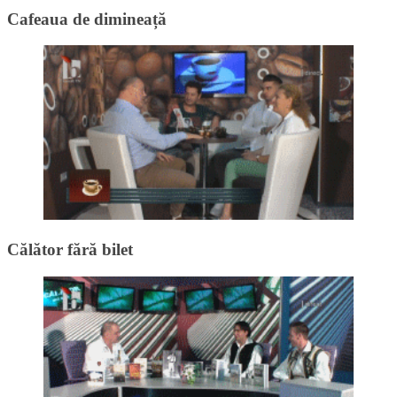
Cafeaua de dimineață
Călător fără bilet