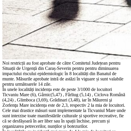
Noi restricții au fost aprobate de către Comitetul Județean pentru
Situații de Urgență din Caraș-Severin pentru pentru diminuarea
impactului riscului epidemiologic în 8 localități din Banatul de
munte. Măsurile aprobate intră de astăzi în viguare și sunt valabile
pentru următoarele 14 zile.
În unele localități incidența este de peste 3/1000 de locuitori
Ticvaniu Mare (6), Gârnic(5,47) , Fârliug (5,14) , Ciclova Română
(4,24) , Glimboca (3,69), Grădinari (3,48), iar în Măureni şi
Zorlenţu Mare incidența este de 2,3, respectiv 2 la mia de locuitori.
Cele mai drastice măsuri sunt implementate la Ticvaniul Mare unde
sunt interzise toate manifestările culturale și sportive recreative, fie
că se desfășoară în aer liber sau în spații închise, precum și
organizarea petrecerilor, nunților și botezurilor.