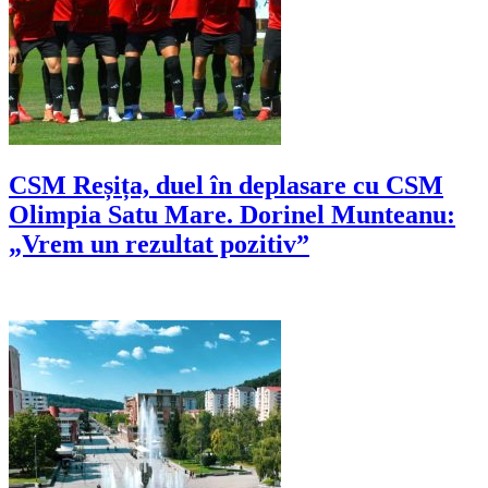
CSM Reșița, duel în deplasare cu CSM
Olimpia Satu Mare. Dorinel Munteanu:
„Vrem un rezultat pozitiv”