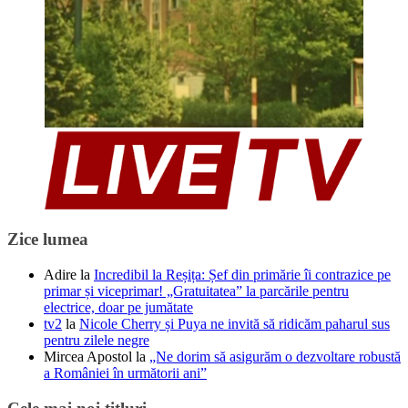
Zice lumea
Adire
la
Incredibil la Reșița: Șef din primărie îi contrazice pe
primar și viceprimar! „Gratuitatea” la parcările pentru
electrice, doar pe jumătate
tv2
la
Nicole Cherry și Puya ne invită să ridicăm paharul sus
pentru zilele negre
Mircea Apostol
la
„Ne dorim să asigurăm o dezvoltare robustă
a României în următorii ani”