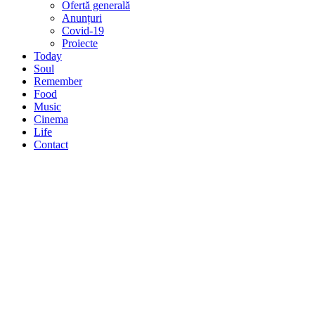
Ofertă generală
Anunțuri
Covid-19
Proiecte
Today
Soul
Remember
Food
Music
Cinema
Life
Contact