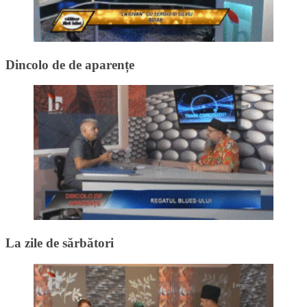
Dincolo de de aparențe
La zile de sărbători