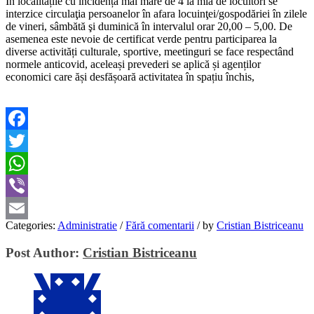
În localitățile cu incidență mai mare de 4 la mia de locuitori se
interzice circulaţia persoanelor în afara locuinţei/gospodăriei în zilele
de vineri, sâmbătă şi duminică în intervalul orar 20,00 – 5,00. De
asemenea este nevoie de certificat verde pentru participarea la
diverse activități culturale, sportive, meetinguri se face respectând
normele anticovid, aceleași prevederi se aplică și agenților
economici care ăși desfășoară activitatea în spațiu închis,
Facebook
Twitter
WhatsApp
Viber
Categories:
Administratie
/
Fără comentarii
/
by
Cristian Bistriceanu
Email
Post Author:
Cristian Bistriceanu