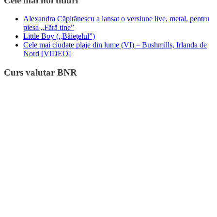
Cele mai noi titluri
Alexandra Căpitănescu a lansat o versiune live, metal, pentru
piesa „Fără tine”
Little Boy („Băiețelul”)
Cele mai ciudate plaje din lume (VI) – Bushmills, Irlanda de
Nord [VIDEO]
Curs valutar BNR