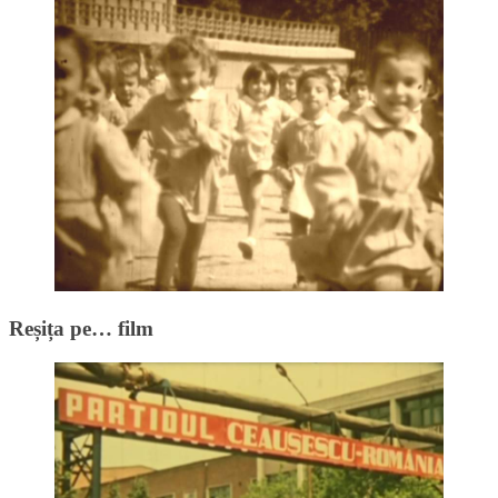
Reșița pe… film