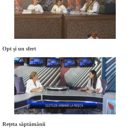
Opt și un sfert
Rețeta săptămânii