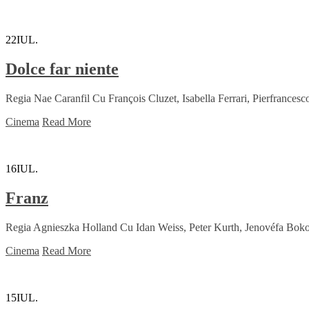
22
IUL.
Dolce far niente
Regia Nae Caranfil Cu François Cluzet, Isabella Ferrari, Pierfrance
Cinema
Read More
16
IUL.
Franz
Regia Agnieszka Holland Cu Idan Weiss, Peter Kurth, Jenovéfa Boko
Cinema
Read More
15
IUL.