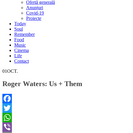
Ofertă generală
Anunțuri
Covid-19
Proiecte
Today
Soul
Remember
Food
Music
Cinema
Life
Contact
01
OCT.
Roger Waters: Us + Them
Facebook
Twitter
WhatsApp