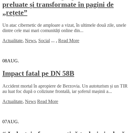
preluate și transformate în pagini de
„rețete”
Un atac cibernetic de amploare a vizat, în ultimele două zile, unele
dintre cele mai mari comunități online din...
Actualitate
,
News
,
Social
...
,
Read More
08
AUG.
Impact fatal pe DN 58B
Accident mortal în apropiere de Berzovia. Un autoturism și un TIR
au luat foc după o coliziune frontală, iar șoferul mașinii a...
Actualitate
,
News
Read More
07
AUG.