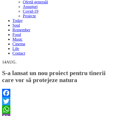
Ofertă generală
Anunțuri
Covid-19
Proiecte
Today
Soul
Remember
Food
Music
Cinema
Life
Contact
14
AUG.
S-a lansat un nou proiect pentru tinerii
care vor să protejeze natura
Facebook
Twitter