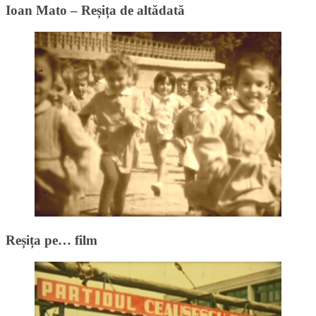
Ioan Mato – Reșița de altădată
Reșița pe… film