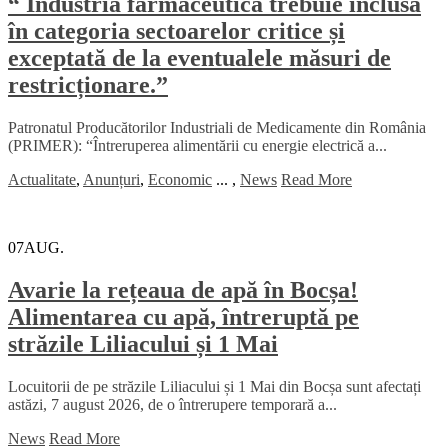
“ Industria farmaceutică trebuie inclusă
în categoria sectoarelor critice și
exceptată de la eventualele măsuri de
restricționare.”
Patronatul Producătorilor Industriali de Medicamente din România
(PRIMER): “Întreruperea alimentării cu energie electrică a...
Actualitate
,
Anunțuri
,
Economic
...
,
News
Read More
07
AUG.
Avarie la rețeaua de apă în Bocșa!
Alimentarea cu apă, întreruptă pe
străzile Liliacului și 1 Mai
Locuitorii de pe străzile Liliacului și 1 Mai din Bocșa sunt afectați
astăzi, 7 august 2026, de o întrerupere temporară a...
News
Read More