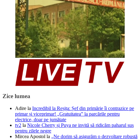
Zice lumea
Adire
la
Incredibil la Reșița: Șef din primărie îi contrazice pe
primar și viceprimar! „Gratuitatea” la parcările pentru
electrice, doar pe jumătate
tv2
la
Nicole Cherry și Puya ne invită să ridicăm paharul sus
pentru zilele negre
Mircea Apostol
la
„Ne dorim să asigurăm o dezvoltare robustă