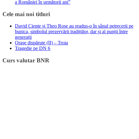
a României în următorii ani”
Cele mai noi titluri
David Ciente și Theo Rose au readus-o în sânul petrecerii pe
bunica, simbolul prezervării tradițiilor, dar și al punții între
generații
Oraşe dispărute (II) – Troia
Tragedie pe DN 6
Curs valutar BNR