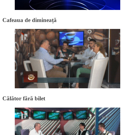
Cafeaua de dimineață
Călător fără bilet