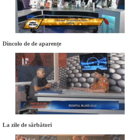
Dincolo de de aparențe
La zile de sărbători