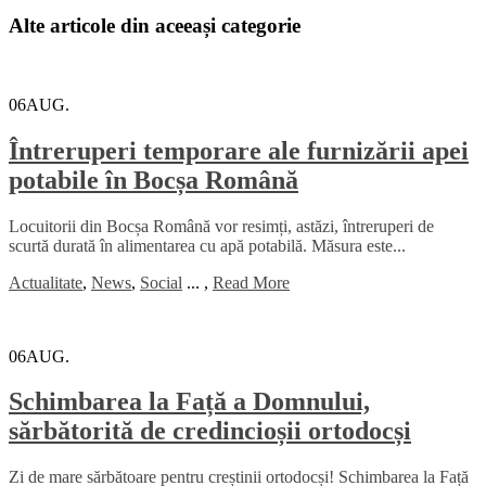
Alte articole din aceeași categorie
06
AUG.
Întreruperi temporare ale furnizării apei
potabile în Bocșa Română
Locuitorii din Bocșa Română vor resimți, astăzi, întreruperi de
scurtă durată în alimentarea cu apă potabilă. Măsura este...
Actualitate
,
News
,
Social
...
,
Read More
06
AUG.
Schimbarea la Față a Domnului,
sărbătorită de credincioșii ortodocși
Zi de mare sărbătoare pentru creștinii ortodocși! Schimbarea la Față