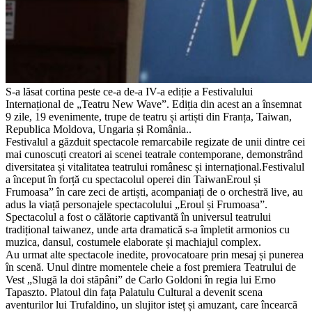
S-a lăsat cortina peste ce-a de-a IV-a ediție a Festivalului
Internațional de „Teatru New Wave”. Ediția din acest an a însemnat
9 zile, 19 evenimente, trupe de teatru și artiști din Franța, Taiwan,
Republica Moldova, Ungaria și România..
Festivalul a găzduit spectacole remarcabile regizate de unii dintre cei
mai cunoscuți creatori ai scenei teatrale contemporane, demonstrând
diversitatea și vitalitatea teatrului românesc și internațional.Festivalul
a început în forță cu spectacolul operei din TaiwanEroul și
Frumoasa” în care zeci de artiști, acompaniați de o orchestră live, au
adus la viață personajele spectacolului „Eroul și Frumoasa”.
Spectacolul a fost o călătorie captivantă în universul teatrului
tradițional taiwanez, unde arta dramatică s-a împletit armonios cu
muzica, dansul, costumele elaborate și machiajul complex.
Au urmat alte spectacole inedite, provocatoare prin mesaj și punerea
în scenă. Unul dintre momentele cheie a fost premiera Teatrului de
Vest „Slugă la doi stăpâni” de Carlo Goldoni în regia lui Erno
Tapaszto. Platoul din fața Palatulu Cultural a devenit scena
aventurilor lui Trufaldino, un slujitor isteț și amuzant, care încearcă