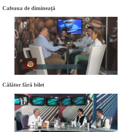
Cafeaua de dimineață
Călător fără bilet