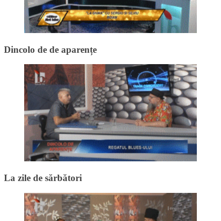
Dincolo de de aparențe
La zile de sărbători