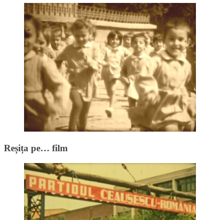
Reșița pe… film