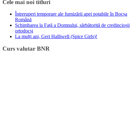
Cele mai noi titluri
Întreruperi temporare ale furnizării apei potabile în Bocșa
Română
Schimbarea la Față a Domnului, sărbătorită de credincioșii
ortodocși
La mulți ani, Geri Halliwell (Spice Girls)!
Curs valutar BNR