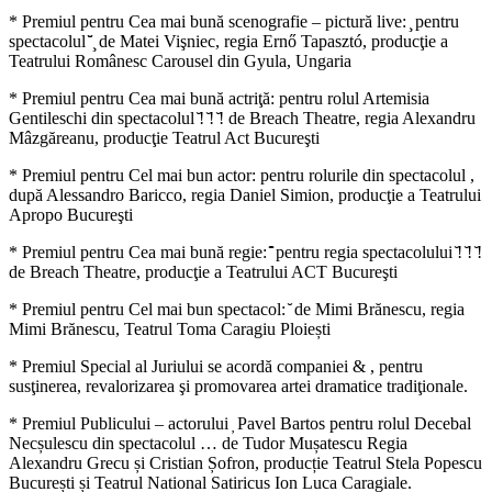
* Premiul pentru Cea mai bună scenografie – pictură live: ̧ pentru
spectacolul ̆̆ ̧ de Matei Vişniec, regia Ernő Tapasztó, producţie a
Teatrului Românesc Carousel din Gyula, Ungaria
* Premiul pentru Cea mai bună actriţă: pentru rolul Artemisia
Gentileschi din spectacolul ̆! ̆! ̆! de Breach Theatre, regia Alexandru
Mâzgăreanu, producţie Teatrul Act Bucureşti
* Premiul pentru Cel mai bun actor: pentru rolurile din spectacolul ,
după Alessandro Baricco, regia Daniel Simion, producţie a Teatrului
Apropo Bucureşti
* Premiul pentru Cea mai bună regie: ̂̆ pentru regia spectacolului ̆! ̆! ̆!
de Breach Theatre, producţie a Teatrului ACT Bucureşti
* Premiul pentru Cel mai bun spectacol: ̆ de Mimi Brănescu, regia
Mimi Brănescu, Teatrul Toma Caragiu Ploiești
* Premiul Special al Juriului se acordă companiei & , pentru
susţinerea, revalorizarea şi promovarea artei dramatice tradiţionale.
* Premiul Publicului – actorului ̦ Pavel Bartos pentru rolul Decebal
Necșulescu din spectacolul … de Tudor Mușatescu Regia
Alexandru Grecu și Cristian Șofron, producție Teatrul Stela Popescu
București și Teatrul National Satiricus Ion Luca Caragiale.