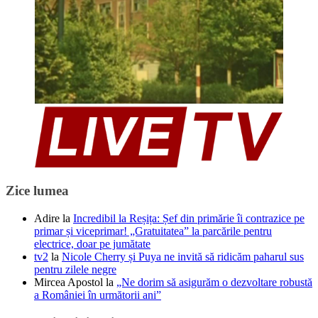
Zice lumea
Adire
la
Incredibil la Reșița: Șef din primărie îi contrazice pe
primar și viceprimar! „Gratuitatea” la parcările pentru
electrice, doar pe jumătate
tv2
la
Nicole Cherry și Puya ne invită să ridicăm paharul sus
pentru zilele negre
Mircea Apostol
la
„Ne dorim să asigurăm o dezvoltare robustă
a României în următorii ani”