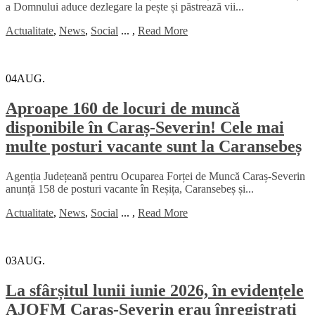
a Domnului aduce dezlegare la pește și păstrează vii...
Actualitate
,
News
,
Social
...
,
Read More
04
AUG.
Aproape 160 de locuri de muncă
disponibile în Caraș-Severin! Cele mai
multe posturi vacante sunt la Caransebeș
Agenția Județeană pentru Ocuparea Forței de Muncă Caraș-Severin
anunță 158 de posturi vacante în Reșița, Caransebeș și...
Actualitate
,
News
,
Social
...
,
Read More
03
AUG.
La sfârșitul lunii iunie 2026, în evidențele
AJOFM Caraș-Severin erau înregistrați