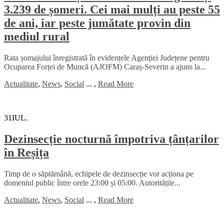
3.239 de șomeri. Cei mai mulți au peste 55
de ani, iar peste jumătate provin din
mediul rural
Rata șomajului înregistrată în evidențele Agenției Județene pentru
Ocuparea Forței de Muncă (AJOFM) Caraș-Severin a ajuns la...
Actualitate
,
News
,
Social
...
,
Read More
31
IUL.
Dezinsecție nocturnă împotriva țânțarilor
în Reșița
Timp de o săptămână, echipele de dezinsecție vor acționa pe
domeniul public între orele 23:00 și 05:00. Autoritățile...
Actualitate
,
News
,
Social
...
,
Read More