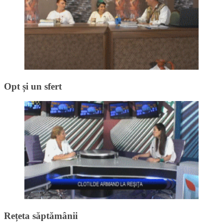
Opt și un sfert
Rețeta săptămânii