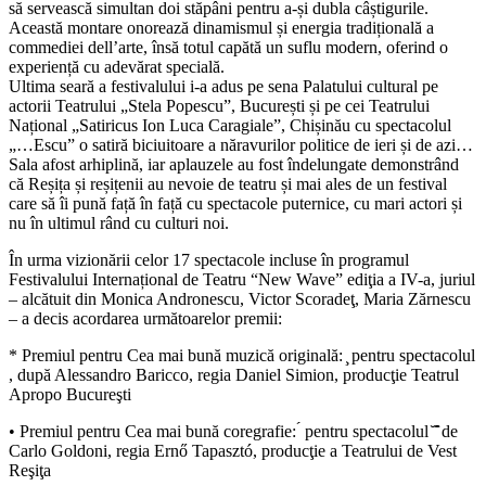
să servească simultan doi stăpâni pentru a-și dubla câștigurile.
Această montare onorează dinamismul și energia tradițională a
commediei dell’arte, însă totul capătă un suflu modern, oferind o
experiență cu adevărat specială.
Ultima seară a festivalului i-a adus pe sena Palatului cultural pe
actorii Teatrului „Stela Popescu”, București și pe cei Teatrului
Național „Satiricus Ion Luca Caragiale”, Chișinău cu spectacolul
„…Escu” o satiră biciuitoare a năravurilor politice de ieri și de azi…
Sala afost arhiplină, iar aplauzele au fost îndelungate demonstrând
că Reșița și reșițenii au nevoie de teatru și mai ales de un festival
care să îi pună față în față cu spectacole puternice, cu mari actori și
nu în ultimul rând cu culturi noi.
În urma vizionării celor 17 spectacole incluse în programul
Festivalului Internațional de Teatru “New Wave” ediţia a IV-a, juriul
– alcătuit din Monica Andronescu, Victor Scoradeţ, Maria Zărnescu
– a decis acordarea următoarelor premii:
* Premiul pentru Cea mai bună muzică originală: ̧ pentru spectacolul
, după Alessandro Baricco, regia Daniel Simion, producţie Teatrul
Apropo Bucureşti
• Premiul pentru Cea mai bună coregrafie: ́ pentru spectacolul ̆ ̆̂ de
Carlo Goldoni, regia Ernő Tapasztó, producţie a Teatrului de Vest
Reşiţa