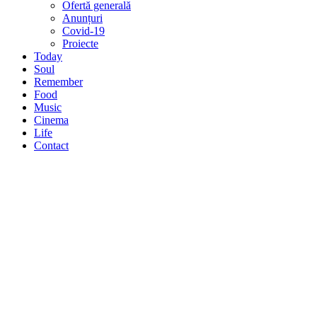
Ofertă generală
Anunțuri
Covid-19
Proiecte
Today
Soul
Remember
Food
Music
Cinema
Life
Contact