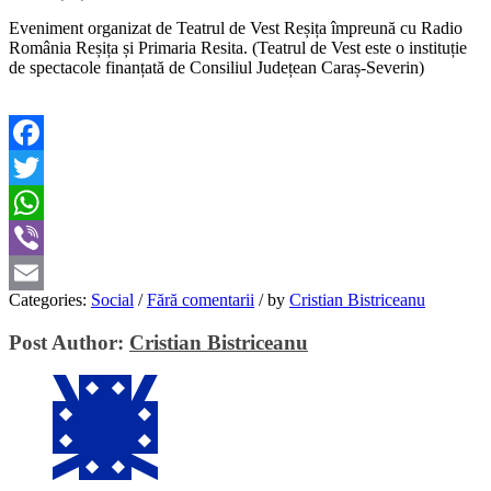
Eveniment organizat de Teatrul de Vest Reșița împreună cu Radio
România Reșița și Primaria Resita. (Teatrul de Vest este o instituție
de spectacole finanțată de Consiliul Județean Caraș-Severin)
Facebook
Twitter
WhatsApp
Viber
Categories:
Social
/
Fără comentarii
/
by
Cristian Bistriceanu
Email
Post Author:
Cristian Bistriceanu