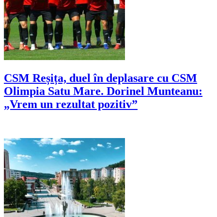
CSM Reșița, duel în deplasare cu CSM
Olimpia Satu Mare. Dorinel Munteanu:
„Vrem un rezultat pozitiv”