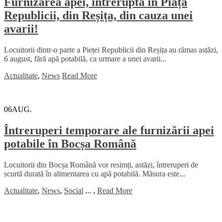
Furnizarea apei, întreruptă în Piața
Republicii, din Reșița, din cauza unei
avarii!
Locuitorii dintr-o parte a Pieței Republicii din Reșița au rămas astăzi,
6 august, fără apă potabilă, ca urmare a unei avarii...
Actualitate
,
News
Read More
06
AUG.
Întreruperi temporare ale furnizării apei
potabile în Bocșa Română
Locuitorii din Bocșa Română vor resimți, astăzi, întreruperi de
scurtă durată în alimentarea cu apă potabilă. Măsura este...
Actualitate
,
News
,
Social
...
,
Read More