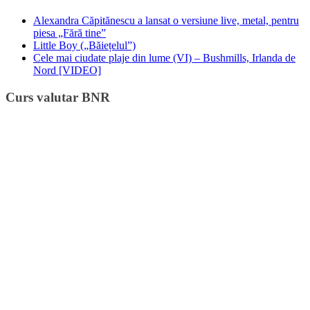
Alexandra Căpitănescu a lansat o versiune live, metal, pentru
piesa „Fără tine”
Little Boy („Băiețelul”)
Cele mai ciudate plaje din lume (VI) – Bushmills, Irlanda de
Nord [VIDEO]
Curs valutar BNR