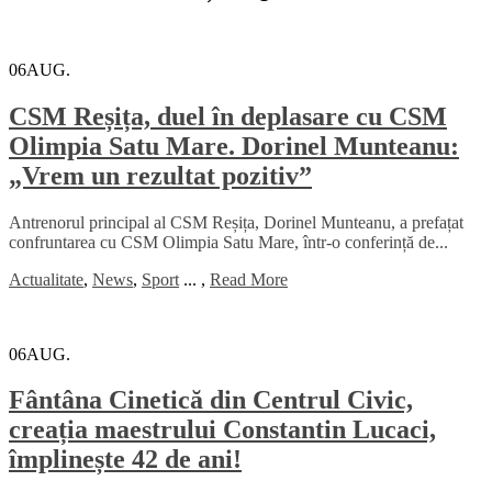
06
AUG.
CSM Reșița, duel în deplasare cu CSM
Olimpia Satu Mare. Dorinel Munteanu:
„Vrem un rezultat pozitiv”
Antrenorul principal al CSM Reșița, Dorinel Munteanu, a prefațat
confruntarea cu CSM Olimpia Satu Mare, într-o conferință de...
Actualitate
,
News
,
Sport
...
,
Read More
06
AUG.
Fântâna Cinetică din Centrul Civic,
creația maestrului Constantin Lucaci,
împlinește 42 de ani!