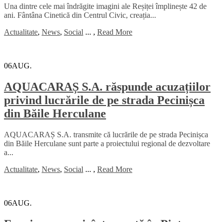
Una dintre cele mai îndrăgite imagini ale Reșiței împlinește 42 de
ani. Fântâna Cinetică din Centrul Civic, creația...
Actualitate
,
News
,
Social
...
,
Read More
06
AUG.
AQUACARAȘ S.A. răspunde acuzațiilor
privind lucrările de pe strada Pecinișca
din Băile Herculane
AQUACARAȘ S.A. transmite că lucrările de pe strada Pecinișca
din Băile Herculane sunt parte a proiectului regional de dezvoltare
a...
Actualitate
,
News
,
Social
...
,
Read More
06
AUG.