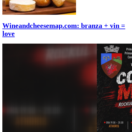
Wineandcheesemap.com: branza + vin =
love