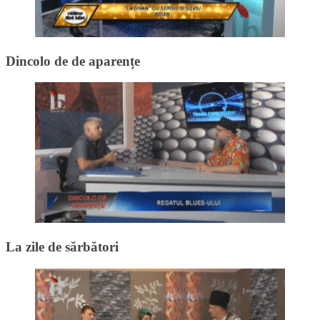
Dincolo de de aparențe
La zile de sărbători