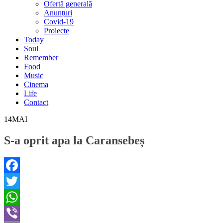
Ofertă generală
Anunțuri
Covid-19
Proiecte
Today
Soul
Remember
Food
Music
Cinema
Life
Contact
14
MAI
S-a oprit apa la Caransebeș
Facebook
Twitter
WhatsApp