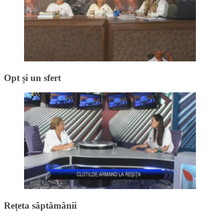
Opt și un sfert
Rețeta săptămânii