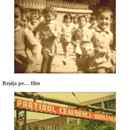
Reșița pe… film