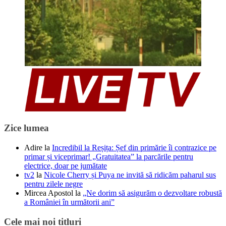
Zice lumea
Adire
la
Incredibil la Reșița: Șef din primărie îi contrazice pe
primar și viceprimar! „Gratuitatea” la parcările pentru
electrice, doar pe jumătate
tv2
la
Nicole Cherry și Puya ne invită să ridicăm paharul sus
pentru zilele negre
Mircea Apostol
la
„Ne dorim să asigurăm o dezvoltare robustă
a României în următorii ani”
Cele mai noi titluri