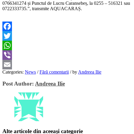
0766341274 și Punctul de Lucru Caransebeș, la 0255 – 516321 sau
0722333735.”, transmite AQUACARAȘ.
Facebook
Twitter
WhatsApp
Viber
Categories:
News
/
Fără comentarii
/
by
Andreea Ilie
Email
Post Author:
Andreea Ilie
Alte articole din aceeași categorie