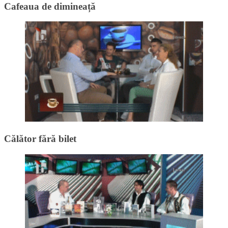
Cafeaua de dimineață
Călător fără bilet