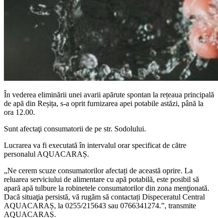
În vederea eliminării unei avarii apărute spontan la rețeaua principală
de apă din Reșița, s-a oprit furnizarea apei potabile astăzi, până la
ora 12.00.
Sunt afectaţi consumatorii de pe str. Sodolului.
Lucrarea va fi executată în intervalul orar specificat de către
personalul AQUACARAȘ.
„Ne cerem scuze consumatorilor afectați de această oprire. La
reluarea serviciului de alimentare cu apă potabilă, este posibil să
apară apă tulbure la robinetele consumatorilor din zona menţionată.
Dacă situaţia persistă, vă rugăm să contactați Dispeceratul Central
AQUACARAȘ, la 0255/215643 sau 0766341274.”, transmite
AQUACARAȘ.