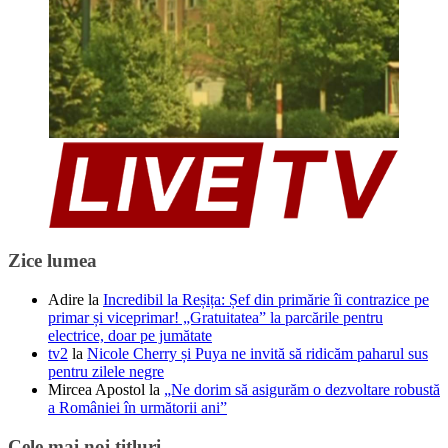
Zice lumea
Adire
la
Incredibil la Reșița: Șef din primărie îi contrazice pe
primar și viceprimar! „Gratuitatea” la parcările pentru
electrice, doar pe jumătate
tv2
la
Nicole Cherry și Puya ne invită să ridicăm paharul sus
pentru zilele negre
Mircea Apostol
la
„Ne dorim să asigurăm o dezvoltare robustă
a României în următorii ani”
Cele mai noi titluri