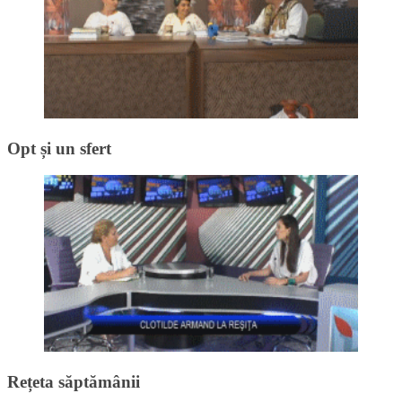
Opt și un sfert
Rețeta săptămânii