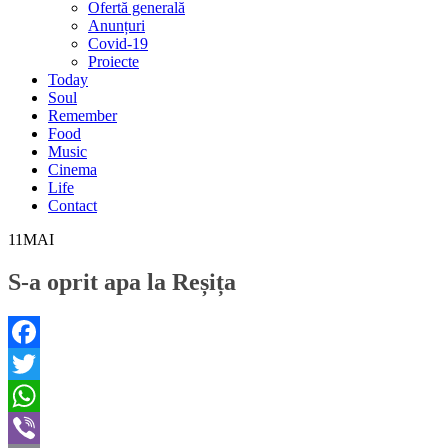
Ofertă generală
Anunțuri
Covid-19
Proiecte
Today
Soul
Remember
Food
Music
Cinema
Life
Contact
11
MAI
S-a oprit apa la Reșița
Facebook
Twitter
WhatsApp