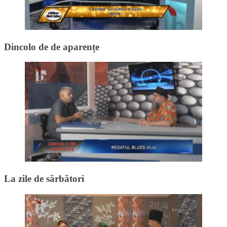
Dincolo de de aparențe
La zile de sărbători