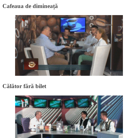
Cafeaua de dimineață
Călător fără bilet