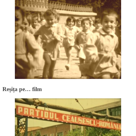
Reșița pe… film