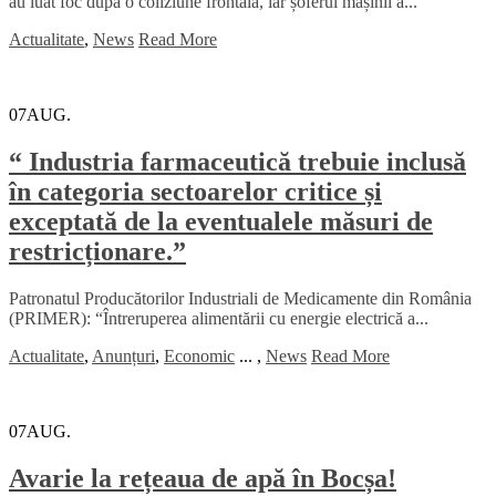
au luat foc după o coliziune frontală, iar șoferul mașinii a...
Actualitate
,
News
Read More
07
AUG.
“ Industria farmaceutică trebuie inclusă
în categoria sectoarelor critice și
exceptată de la eventualele măsuri de
restricționare.”
Patronatul Producătorilor Industriali de Medicamente din România
(PRIMER): “Întreruperea alimentării cu energie electrică a...
Actualitate
,
Anunțuri
,
Economic
...
,
News
Read More
07
AUG.
Avarie la rețeaua de apă în Bocșa!