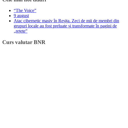
“The Voice”
9 august
Atac cibernetic masiv în Reșița. Zeci de mii de membri din
grupuri locale au fost preluate și transformate în pagini de
„rețete”
Curs valutar BNR