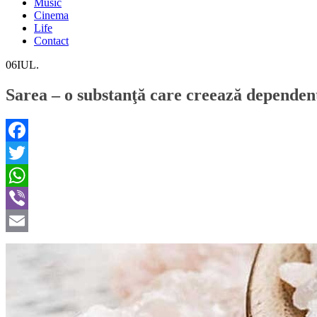
Music
Cinema
Life
Contact
06
IUL.
Sarea – o substanţă care creează dependen
Facebook
Twitter
WhatsApp
Viber
Email