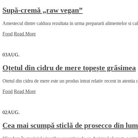
Supă-cremă „raw vegan”
Amestecul dintre caldura rezultata in urma prepararii alimentelor si cald
Food
Read More
03
AUG.
Oțetul din cidru de mere topește grăsimea
Otetul din cidru de mere este un produs intrat relativ recent in atentia 
Food
Read More
02
AUG.
Cea mai scumpă sticlă de prosecco din l