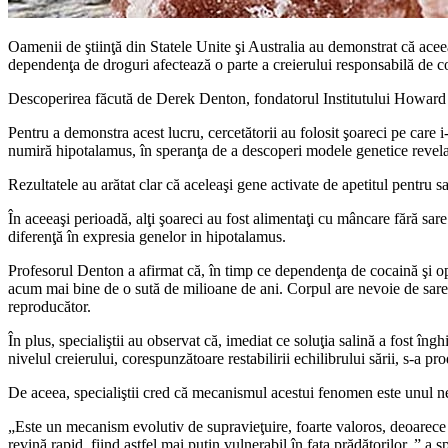
Oamenii de ştiinţă din Statele Unite şi Australia au demonstrat că acee
dependenţa de droguri afectează o parte a creierului responsabilă de c
Descoperirea făcută de Derek Denton, fondatorul Institutului Howard Flo
Pentru a demonstra acest lucru, cercetătorii au folosit şoareci pe care i
numiră hipotalamus, în speranţa de a descoperi modele genetice revela
Rezultatele au arătat clar că aceleaşi gene activate de apetitul pentru s
În aceeaşi perioadă, alţi şoareci au fost alimentaţi cu mâncare fără sare 
diferenţă în expresia genelor in hipotalamus.
Profesorul Denton a afirmat că, în timp ce dependenţa de cocaină şi opi
acum mai bine de o sută de milioane de ani. Corpul are nevoie de sare pe
reproducător.
În plus, specialiştii au observat că, imediat ce soluţia salină a fost îngh
nivelul creierului, corespunzătoare restabilirii echilibrului sării, s-a pr
De aceea, specialiştii cred că mecanismul acestui fenomen este unul n
„Este un mecanism evolutiv de supravieţuire, foarte valoros, deoarece u
revină rapid, fiind astfel mai puţin vulnerabil în faţa prădătorilor, ” a 