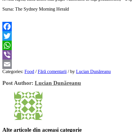
Sursa: The Sydney Morning Herald
Facebook
Twitter
WhatsApp
Viber
Categories:
Food
/
Fără comentarii
/
by
Lucian Dunăreanu
Email
Post Author:
Lucian Dunăreanu
Alte articole din aceeași categorie