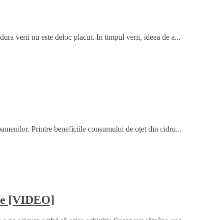
ura verii nu este deloc placut. In timpul verii, ideea de a...
oamenilor. Printre beneficiile consumului de oțet din cidru...
ume [VIDEO]