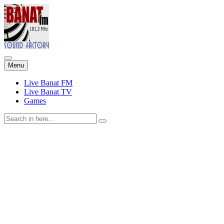
Skip
Menu
to
content
Live Banat FM
Live Banat TV
Games
Search
for: