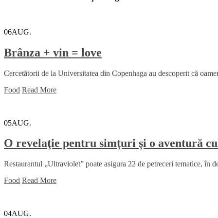
06
AUG.
Brânza + vin = love
Cercetătorii de la Universitatea din Copenhaga au descoperit că oamen
Food
Read More
05
AUG.
O revelaţie pentru simţuri şi o aventură 
Restaurantul „Ultraviolet” poate asigura 22 de petreceri tematice, în de
Food
Read More
04
AUG.