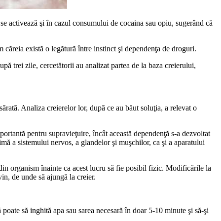
, se activează şi în cazul consumului de cocaina sau opiu, sugerând că
căreia există o legătură între instinct şi dependenţa de droguri.
ă trei zile, cercetătorii au analizat partea de la baza creierului,
sărată. Analiza creierelor lor, după ce au băut soluţia, a relevat o
mportantă pentru supravieţuire, încât această dependenţă s-a dezvoltat
imă a sistemului nervos, a glandelor şi muşchilor, ca şi a aparatului
 din organism înainte ca acest lucru să fie posibil fizic. Modificările la
gvin, de unde să ajungă la creier.
ă poate să inghită apa sau sarea necesară în doar 5-10 minute şi să-şi