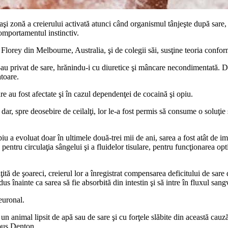
aşi zonă a creierului activată atunci când organismul tânjeşte după sare
omportamentul instinctiv.
rey din Melbourne, Australia, şi de colegii săi, susţine teoria conform 
-au privat de sare, hrănindu-i cu diuretice şi mâncare necondimentată. Dup
toare.
are au fost afectate şi în cazul dependenţei de cocaină şi opiu.
dar, spre deosebire de ceilalţi, lor le-a fost permis să consume o soluţie 
u a evoluat doar în ultimele două-trei mii de ani, sarea a fost atât de i
ntru circulaţia sângelui şi a fluidelor tisulare, pentru funcţionarea opt
iţită de şoareci, creierul lor a înregistrat compensarea deficitului de sare
odus înainte ca sarea să fie absorbită din intestin şi să intre în fluxul san
euronal.
n animal lipsit de apă sau de sare şi cu forţele slăbite din această cauz
spus Denton.