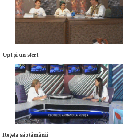
Opt și un sfert
Rețeta săptămânii