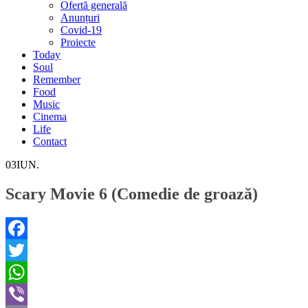
Ofertă generală
Anunțuri
Covid-19
Proiecte
Today
Soul
Remember
Food
Music
Cinema
Life
Contact
03
IUN.
Scary Movie 6 (Comedie de groază)
Facebook
Twitter
WhatsApp