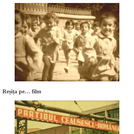
Reșița pe… film