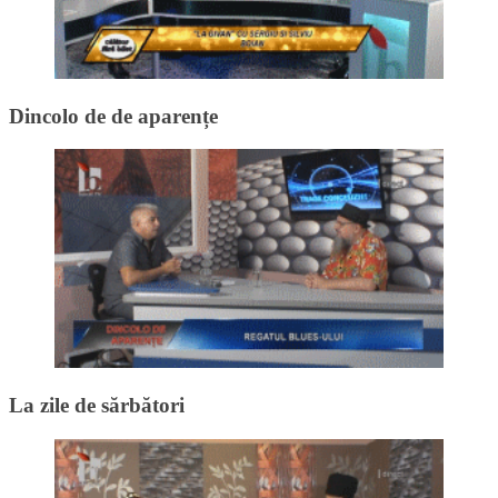
Dincolo de de aparențe
La zile de sărbători