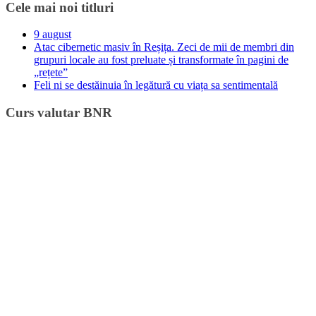
Cele mai noi titluri
9 august
Atac cibernetic masiv în Reșița. Zeci de mii de membri din
grupuri locale au fost preluate și transformate în pagini de
„rețete”
Feli ni se destăinuia în legătură cu viața sa sentimentală
Curs valutar BNR