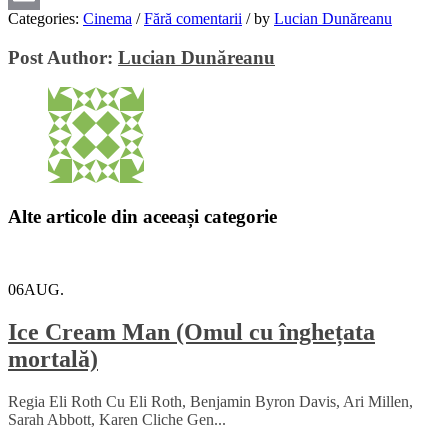
Categories:
Cinema
/
Fără comentarii
/
by
Lucian Dunăreanu
Email
Post Author:
Lucian Dunăreanu
Alte articole din aceeași categorie
06
AUG.
Ice Cream Man (Omul cu înghețata
mortală)
Regia Eli Roth Cu Eli Roth, Benjamin Byron Davis, Ari Millen,
Sarah Abbott, Karen Cliche Gen...