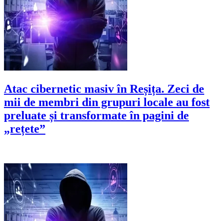
Atac cibernetic masiv în Reșița. Zeci de
mii de membri din grupuri locale au fost
preluate și transformate în pagini de
„rețete”