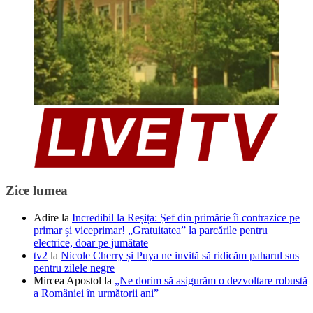
Zice lumea
Adire
la
Incredibil la Reșița: Șef din primărie îi contrazice pe
primar și viceprimar! „Gratuitatea” la parcările pentru
electrice, doar pe jumătate
tv2
la
Nicole Cherry și Puya ne invită să ridicăm paharul sus
pentru zilele negre
Mircea Apostol
la
„Ne dorim să asigurăm o dezvoltare robustă
a României în următorii ani”