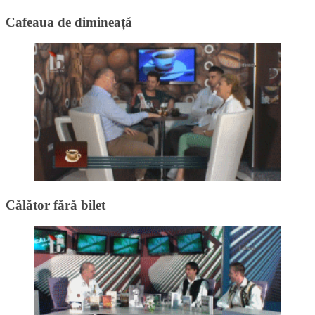
Cafeaua de dimineață
Călător fără bilet