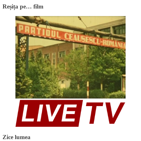
Reșița pe… film
Zice lumea