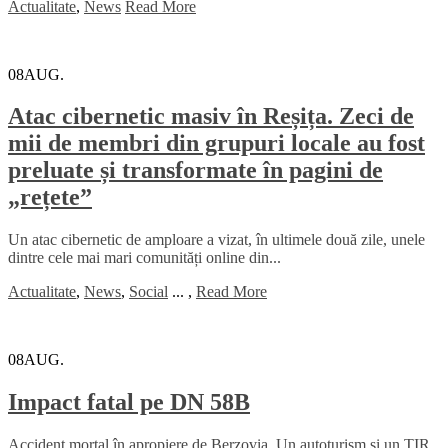
Actualitate
,
News
Read More
08
AUG.
Atac cibernetic masiv în Reșița. Zeci de
mii de membri din grupuri locale au fost
preluate și transformate în pagini de
„rețete”
Un atac cibernetic de amploare a vizat, în ultimele două zile, unele
dintre cele mai mari comunități online din...
Actualitate
,
News
,
Social
...
,
Read More
08
AUG.
Impact fatal pe DN 58B
Accident mortal în apropiere de Berzovia. Un autoturism și un TIR