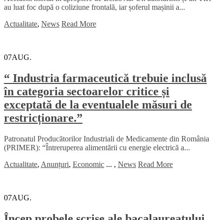
au luat foc după o coliziune frontală, iar șoferul mașinii a...
Actualitate
,
News
Read More
07
AUG.
“ Industria farmaceutică trebuie inclusă
în categoria sectoarelor critice și
exceptată de la eventualele măsuri de
restricționare.”
Patronatul Producătorilor Industriali de Medicamente din România
(PRIMER): “Întreruperea alimentării cu energie electrică a...
Actualitate
,
Anunțuri
,
Economic
...
,
News
Read More
07
AUG.
Încep probele scrise ale bacalaureatului