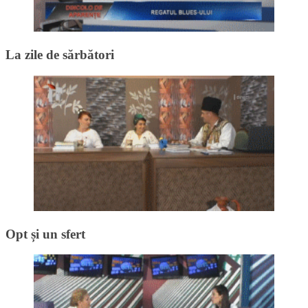
La zile de sărbători
Opt și un sfert