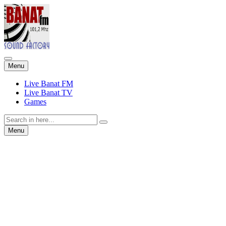
Skip
Menu
to
content
Live Banat FM
Live Banat TV
Games
Search
for:
Skip
Menu
to
content