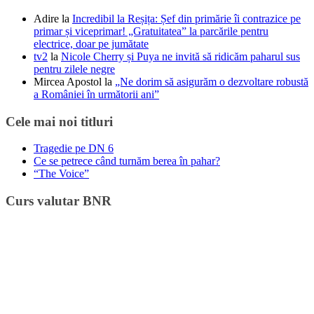
Adire
la
Incredibil la Reșița: Șef din primărie îi contrazice pe
primar și viceprimar! „Gratuitatea” la parcările pentru
electrice, doar pe jumătate
tv2
la
Nicole Cherry și Puya ne invită să ridicăm paharul sus
pentru zilele negre
Mircea Apostol
la
„Ne dorim să asigurăm o dezvoltare robustă
a României în următorii ani”
Cele mai noi titluri
Tragedie pe DN 6
Ce se petrece când turnăm berea în pahar?
“The Voice”
Curs valutar BNR