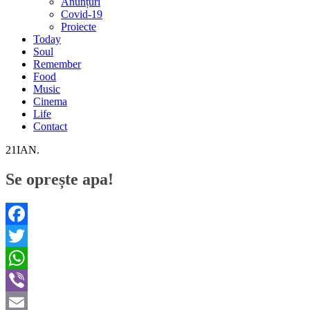
Anunțuri
Covid-19
Proiecte
Today
Soul
Remember
Food
Music
Cinema
Life
Contact
21
IAN.
Se oprește apa!
Facebook
Twitter
WhatsApp
Viber