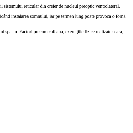
i sistemului reticular din creier de nucleul preoptic ventrolateral.
dicând instalarea somnului, iar pe termen lung poate provoca o fornă
ui spasm. Factori precum cafeaua, exerciţiile fizice realizate seara,