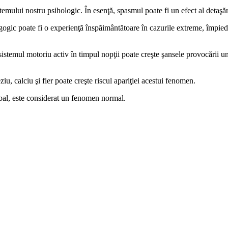
emului nostru psihologic. În esenţă, spasmul poate fi un efect al detaşări
gogic poate fi o experienţă înspăimântătoare în cazurile extreme, împie
sistemul motoriu activ în timpul nopţii poate creşte şansele provocării un
iu, calciu şi fier poate creşte riscul apariţiei acestui fenomen.
lobal, este considerat un fenomen normal.