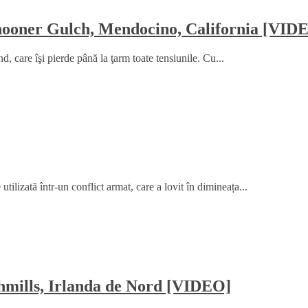
Schooner Gulch, Mendocino, California [VID
, care îşi pierde până la ţarm toate tensiunile. Cu...
ilizată într-un conflict armat, care a lovit în dimineața...
shmills, Irlanda de Nord [VIDEO]