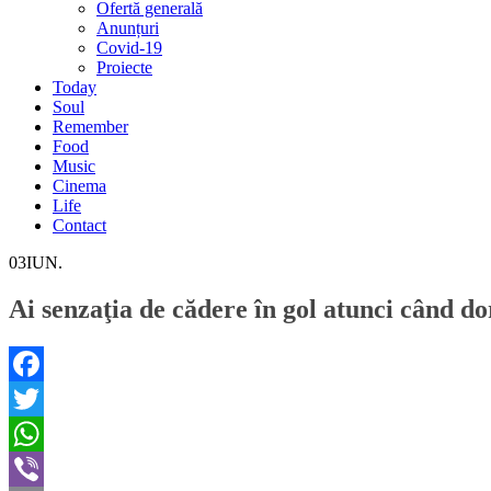
Ofertă generală
Anunțuri
Covid-19
Proiecte
Today
Soul
Remember
Food
Music
Cinema
Life
Contact
03
IUN.
Ai senzaţia de cădere în gol atunci când d
Facebook
Twitter
WhatsApp