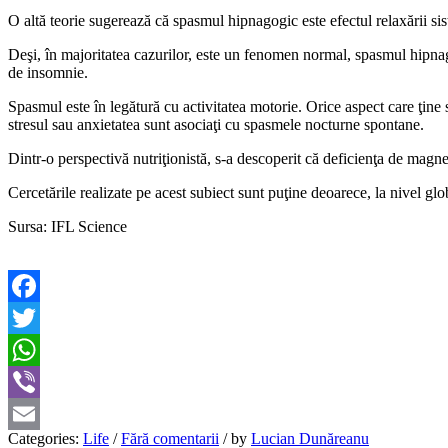
O altă teorie sugerează că spasmul hipnagogic este efectul relaxării sist
Deşi, în majoritatea cazurilor, este un fenomen normal, spasmul hipna
de insomnie.
Spasmul este în legătură cu activitatea motorie. Orice aspect care ţine 
stresul sau anxietatea sunt asociaţi cu spasmele nocturne spontane.
Dintr-o perspectivă nutriţionistă, s-a descoperit că deficienţa de magnez
Cercetările realizate pe acest subiect sunt puţine deoarece, la nivel g
Sursa: IFL Science
Facebook
Twitter
WhatsApp
Viber
Categories:
Life
/
Fără comentarii
/
by
Lucian Dunăreanu
Email