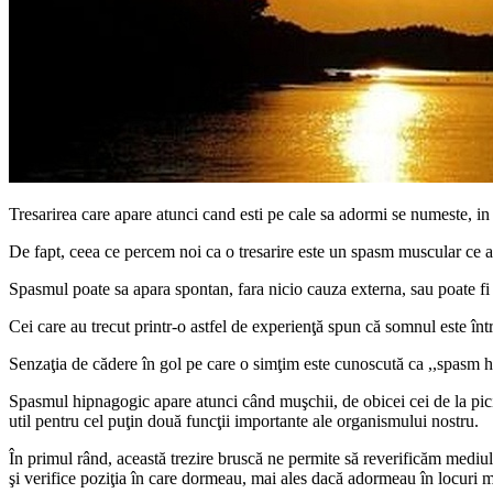
Tresarirea care apare atunci cand esti pe cale sa adormi se numeste, in
De fapt, ceea ce percem noi ca o tresarire este un spasm muscular ce ap
Spasmul poate sa apara spontan, fara nicio cauza externa, sau poate fi 
Cei care au trecut printr-o astfel de experienţă spun că somnul este înt
Senzaţia de cădere în gol pe care o simţim este cunoscută ca ,,spasm 
Spasmul hipnagogic apare atunci când muşchii, de obicei cei de la pici
util pentru cel puţin două funcţii importante ale organismului nostru.
În primul rând, această trezire bruscă ne permite să reverificăm mediul 
şi verifice poziţia în care dormeau, mai ales dacă adormeau în locuri m