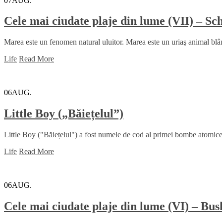
07
AUG.
Cele mai ciudate plaje din lume (VII) – 
Marea este un fenomen natural uluitor. Marea este un uriaş animal blând
Life
Read More
06
AUG.
Little Boy („Băiețelul”)
Little Boy ("Băiețelul") a fost numele de cod al primei bombe atomice ut
Life
Read More
06
AUG.
Cele mai ciudate plaje din lume (VI) – Bu