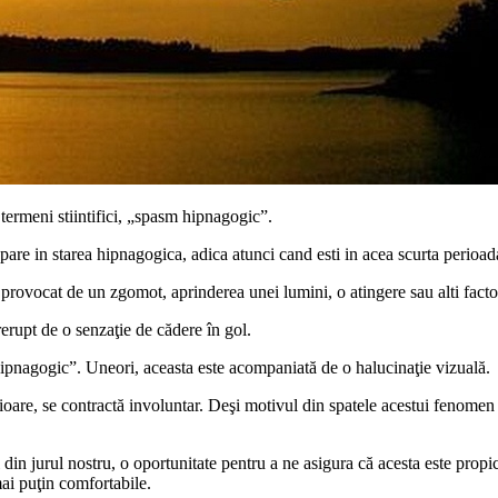
 termeni stiintifici, „spasm hipnagogic”.
are in starea hipnagogica, adica atunci cand esti in acea scurta perioad
provocat de un zgomot, aprinderea unei lumini, o atingere sau alti facto
rerupt de o senzaţie de cădere în gol.
hipnagogic”. Uneori, aceasta este acompaniată de o halucinaţie vizuală.
oare, se contractă involuntar. Deşi motivul din spatele acestui fenomen 
din jurul nostru, o oportunitate pentru a ne asigura că acesta este propic
ai puţin comfortabile.