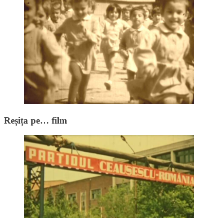
Reșița pe… film