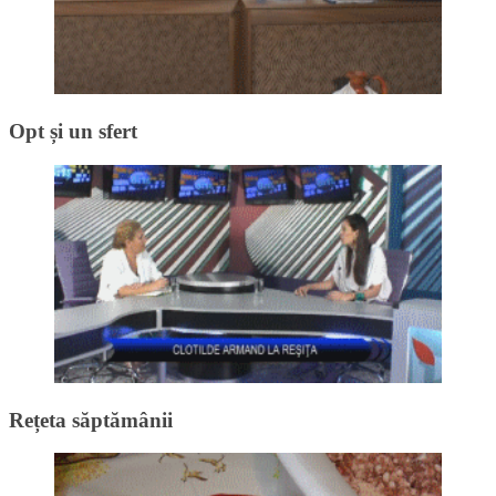
Opt și un sfert
Rețeta săptămânii