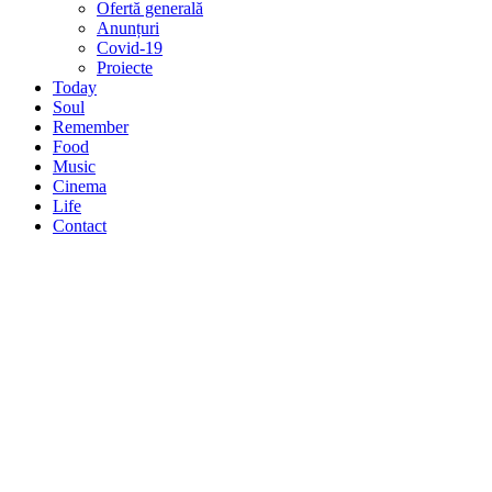
Ofertă generală
Anunțuri
Covid-19
Proiecte
Today
Soul
Remember
Food
Music
Cinema
Life
Contact