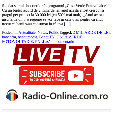
S-a dat startul înscrierilor în programul „Casa Verde Fotovoltaice”!
Cu un buget record de 2 miliarde lei, anul acesta a fost crescut și
pragul per proiect la 30.000 lei (cu 50% mai mult). „Anul acesta,
înscrierile dintr-o regiune se vor face în câte o zi, pentru că anul
trecut că banii s-au consumat în câteva […]
Posted in:
Actualitate
,
News
,
Politic
Tagged:
2 MILIARDE DE LEI
,
banat fm
,
banat media
,
Banat TV
,
CASA VERDE
FOTOVOLTAICE
,
PNL
Lasă un comentariu