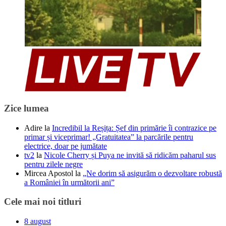
Zice lumea
Adire
la
Incredibil la Reșița: Șef din primărie îi contrazice pe
primar și viceprimar! „Gratuitatea” la parcările pentru
electrice, doar pe jumătate
tv2
la
Nicole Cherry și Puya ne invită să ridicăm paharul sus
pentru zilele negre
Mircea Apostol
la
„Ne dorim să asigurăm o dezvoltare robustă
a României în următorii ani”
Cele mai noi titluri
8 august