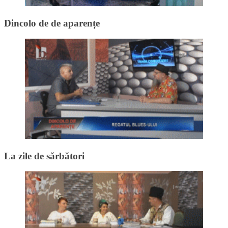
Dincolo de de aparențe
La zile de sărbători