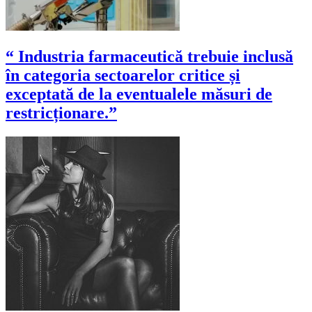
“ Industria farmaceutică trebuie inclusă
în categoria sectoarelor critice și
exceptată de la eventualele măsuri de
restricționare.”