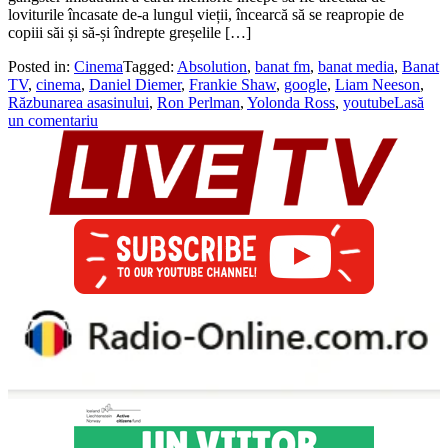
loviturile încasate de-a lungul vieții, încearcă să se reapropie de
copiii săi și să-și îndrepte greșelile […]
Posted in:
Cinema
Tagged:
Absolution
,
banat fm
,
banat media
,
Banat
TV
,
cinema
,
Daniel Diemer
,
Frankie Shaw
,
google
,
Liam Neeson
,
Răzbunarea asasinului
,
Ron Perlman
,
Yolonda Ross
,
youtube
Lasă
un comentariu