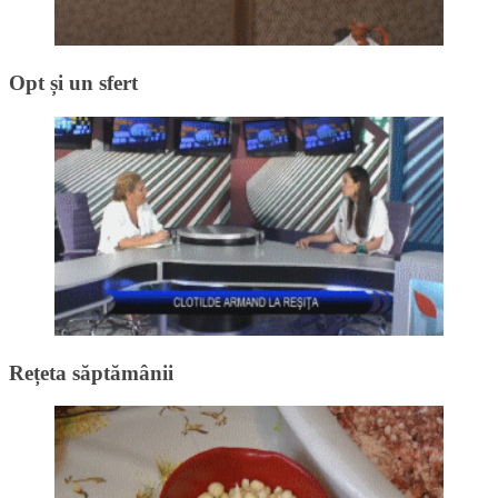
Opt și un sfert
Rețeta săptămânii