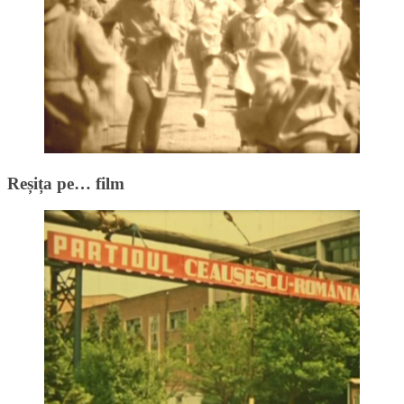
Reșița pe… film