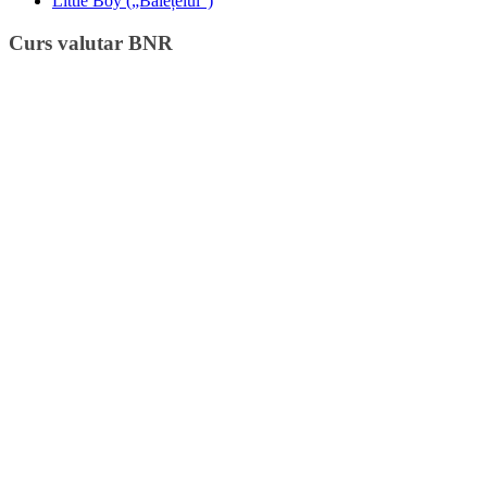
Little Boy („Băiețelul”)
Curs valutar BNR