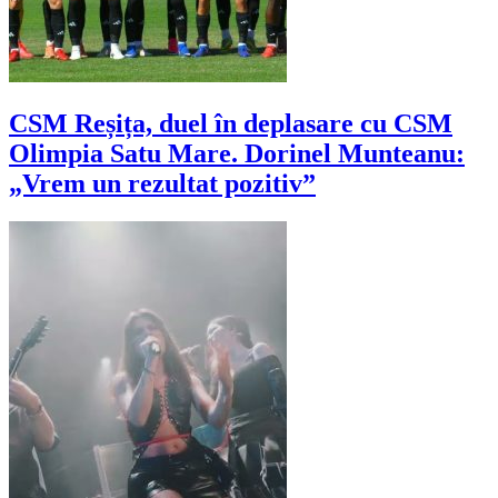
CSM Reșița, duel în deplasare cu CSM
Olimpia Satu Mare. Dorinel Munteanu:
„Vrem un rezultat pozitiv”