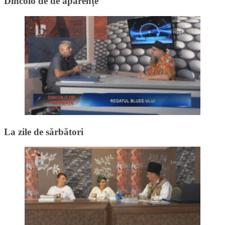
Dincolo de de aparențe
La zile de sărbători