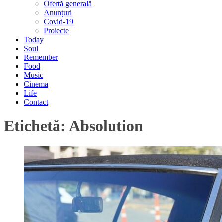
Ofertă generală
Anunțuri
Covid-19
Proiecte
Today
Soul
Remember
Food
Music
Cinema
Life
Contact
Etichetă:
Absolution