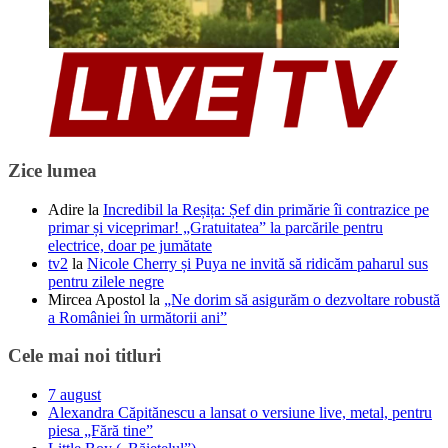
Zice lumea
Adire
la
Incredibil la Reșița: Șef din primărie îi contrazice pe
primar și viceprimar! „Gratuitatea” la parcările pentru
electrice, doar pe jumătate
tv2
la
Nicole Cherry și Puya ne invită să ridicăm paharul sus
pentru zilele negre
Mircea Apostol
la
„Ne dorim să asigurăm o dezvoltare robustă
a României în următorii ani”
Cele mai noi titluri
7 august
Alexandra Căpitănescu a lansat o versiune live, metal, pentru
piesa „Fără tine”