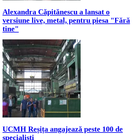
Alexandra Căpitănescu a lansat o
versiune live, metal, pentru piesa "Fără
tine"
UCMH Reșița angajează peste 100 de
specialiști