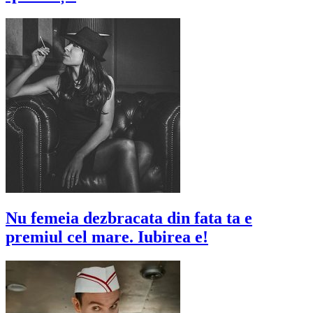
Nu femeia dezbracata din fata ta e
premiul cel mare. Iubirea e!