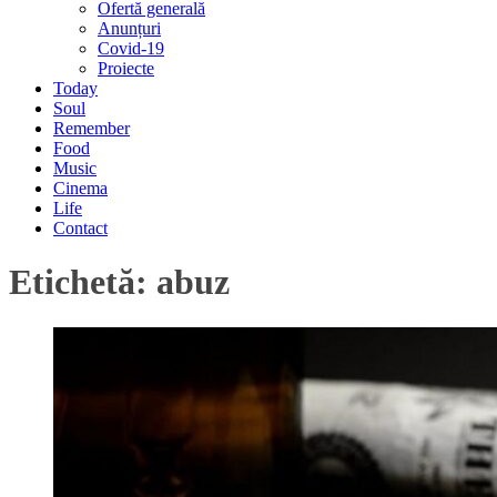
Ofertă generală
Anunțuri
Covid-19
Proiecte
Today
Soul
Remember
Food
Music
Cinema
Life
Contact
Etichetă:
abuz