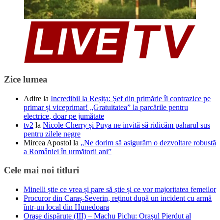
Zice lumea
Adire
la
Incredibil la Reșița: Șef din primărie îi contrazice pe
primar și viceprimar! „Gratuitatea” la parcările pentru
electrice, doar pe jumătate
tv2
la
Nicole Cherry și Puya ne invită să ridicăm paharul sus
pentru zilele negre
Mircea Apostol
la
„Ne dorim să asigurăm o dezvoltare robustă
a României în următorii ani”
Cele mai noi titluri
Minelli știe ce vrea și pare să știe și ce vor majoritatea femeilor
Procuror din Caraș-Severin, reținut după un incident cu armă
într-un local din Hunedoara
Oraşe dispărute (III) – Machu Pichu: Orașul Pierdut al