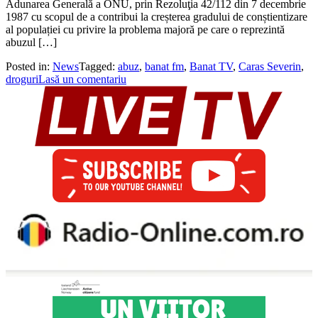
Adunarea Generală a ONU, prin Rezoluţia 42/112 din 7 decembrie
1987 cu scopul de a contribui la creșterea gradului de conștientizare
al populației cu privire la problema majoră pe care o reprezintă
abuzul […]
Posted in:
News
Tagged:
abuz
,
banat fm
,
Banat TV
,
Caras Severin
,
droguri
Lasă un comentariu