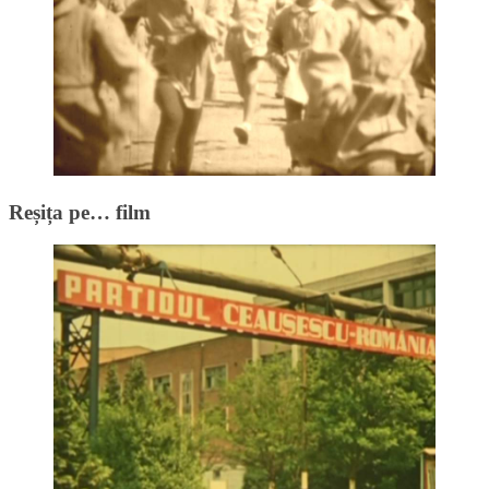
Reșița pe… film