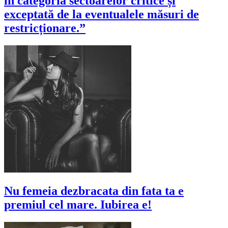
în categoria sectoarelor critice și
exceptată de la eventualele măsuri de
restricționare.”
Nu femeia dezbracata din fata ta e
premiul cel mare. Iubirea e!