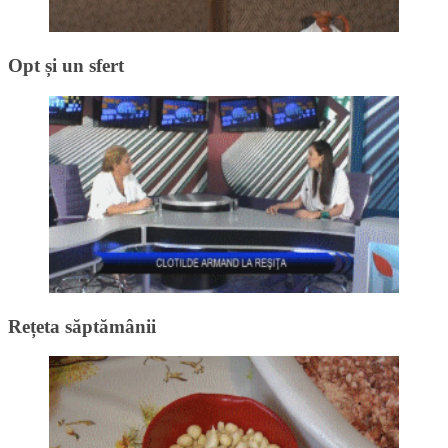
Opt și un sfert
Rețeta săptămânii