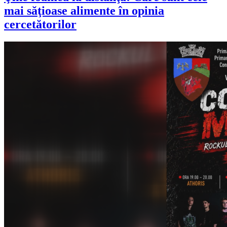
mai săţioase alimente în opinia
cercetătorilor