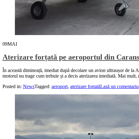
09
MAI
Aterizare forțată pe aeroportul din Caran
În această dimineață, imediat după decolare un avion ultraușor de la Aer
motorul nu trage cum trebuie și a decis aterizarea imediată. Mai mult, mo
Posted in:
News
Tagged:
aeroport
,
aterizare fortată
Lasă un comentariu