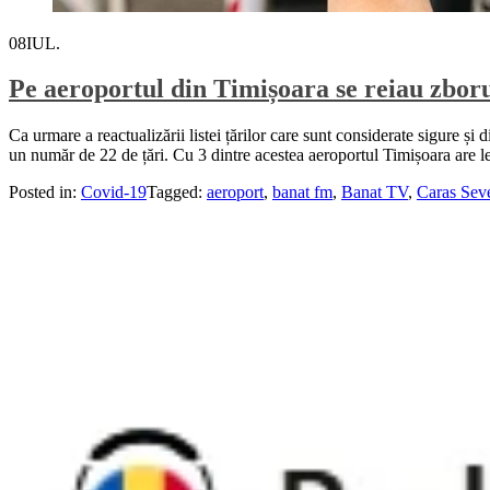
08
IUL.
Pe aeroportul din Timișoara se reiau zboru
Ca urmare a reactualizării listei țărilor care sunt considerate sigure și 
un număr de 22 de țări. Cu 3 dintre acestea aeroportul Timișoara are l
Posted in:
Covid-19
Tagged:
aeroport
,
banat fm
,
Banat TV
,
Caras Sev