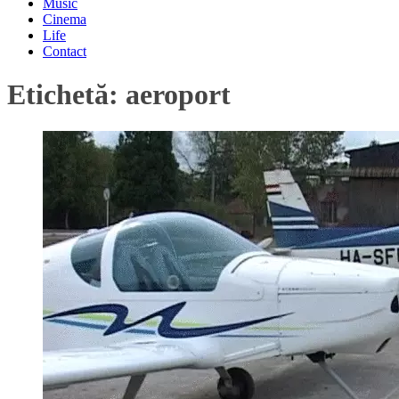
Music
Cinema
Life
Contact
Etichetă:
aeroport