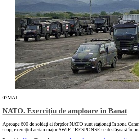
07
MAI
NATO. Exercițiu de amploare în Banat
Aproape 600 de soldați ai forțelor NATO sunt staționați în zona Car
scop, exercițiul aerian major SWIFT RESPONSE se desfășoară în prez