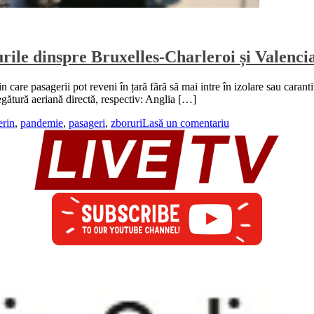
rile dinspre Bruxelles-Charleroi și Valenci
din care pasagerii pot reveni în țară fără să mai intre în izolare sau caran
egătură aeriană directă, respectiv: Anglia […]
erin
,
pandemie
,
pasageri
,
zboruri
Lasă un comentariu