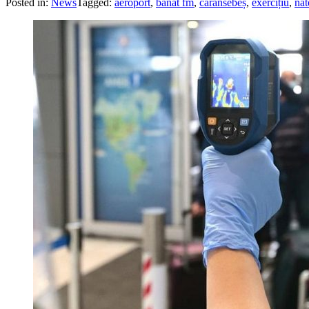
Posted in:
News
Tagged:
aeroport
,
banat fm
,
caransebeș
,
exercițiu
,
nat