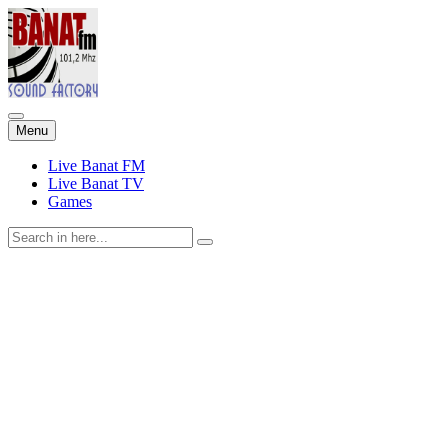
Skip
Menu
to
content
Live Banat FM
Live Banat TV
Games
Search
for: