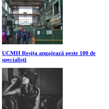
UCMH Reșița angajează peste 100 de
specialiști