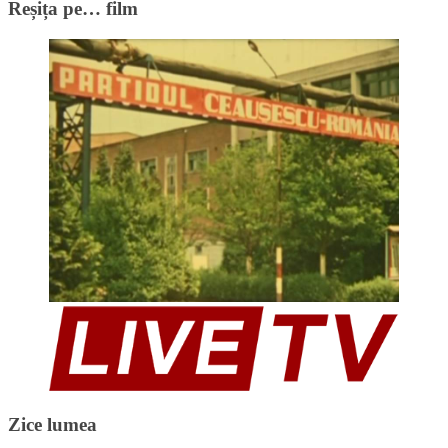
Reșița pe… film
Zice lumea