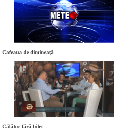
Cafeaua de dimineață
Călător fără bilet