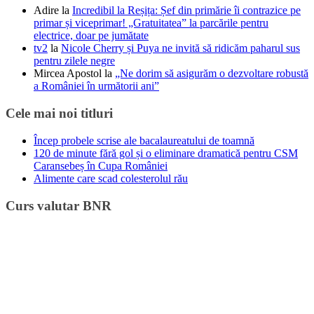
Adire
la
Incredibil la Reșița: Șef din primărie îi contrazice pe
primar și viceprimar! „Gratuitatea” la parcările pentru
electrice, doar pe jumătate
tv2
la
Nicole Cherry și Puya ne invită să ridicăm paharul sus
pentru zilele negre
Mircea Apostol
la
„Ne dorim să asigurăm o dezvoltare robustă
a României în următorii ani”
Cele mai noi titluri
Încep probele scrise ale bacalaureatului de toamnă
120 de minute fără gol și o eliminare dramatică pentru CSM
Caransebeș în Cupa României
Alimente care scad colesterolul rău
Curs valutar BNR