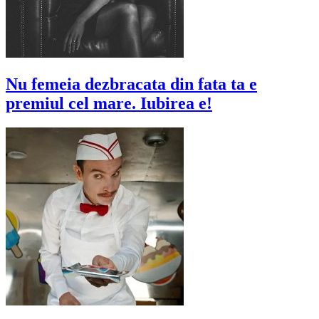
Nu femeia dezbracata din fata ta e
premiul cel mare. Iubirea e!