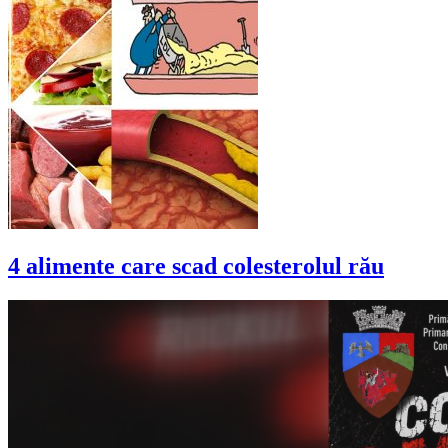
4 alimente care scad colesterolul rău