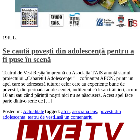
19
IUL.
Se caută povești din adolescență pentru a
fi puse în scenă
Teatrul de Vest Reșița împreună cu Asociația ȚAIS anunță startul
proiectului „Cabaretul Adolescenței” – cofinanțat AFCN, printr-un
apel care se adresează tuturor celor care au experiențe bune de
povestit, din perioada adolescenței, indiferent că le-au trăit ieri, acum
10 ani sau când părinții noștri nici nu se născuseră. Acest apel face
parte dintr-o serie de […]
Posted in:
Actualitate
Tagged:
afcn
,
asociatia tais
,
povesti din
adolescenta
,
teatru de vest
Lasă un comentariu