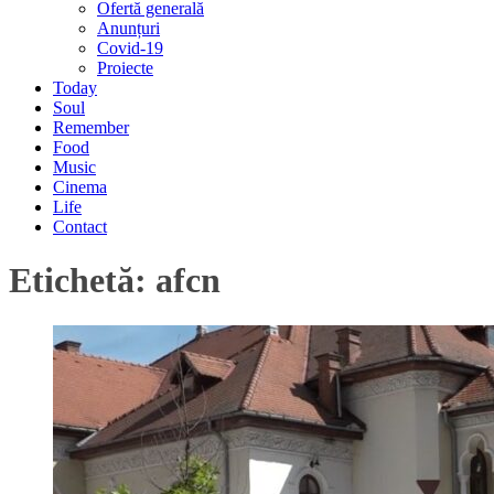
Ofertă generală
Anunțuri
Covid-19
Proiecte
Today
Soul
Remember
Food
Music
Cinema
Life
Contact
Etichetă:
afcn