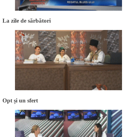
La zile de sărbători
Opt și un sfert