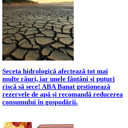
Seceta hidrologică afectează tot mai
multe râuri, iar unele fântâni și puțuri
riscă să sece! ABA Banat gestionează
rezervele de apă și recomandă reducerea
consumului în gospodării.