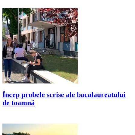
Încep probele scrise ale bacalaureatului
de toamnă