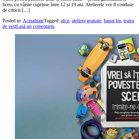
liceu, cu vârste cuprinse între 12 și 19 ani. Atelierele vor fi conduse
de criticii […]
Posted in:
Actualitate
Tagged:
afcn
,
ateliere gratuite
,
banat fm
,
teatru
de vest
Lasă un comentariu