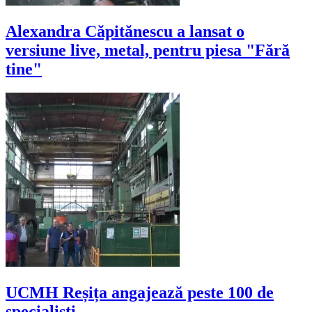
Alexandra Căpitănescu a lansat o
versiune live, metal, pentru piesa "Fără
tine"
UCMH Reșița angajează peste 100 de
specialiști