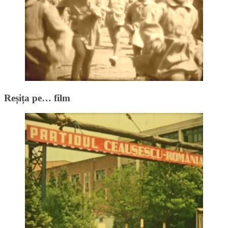
Reșița pe… film