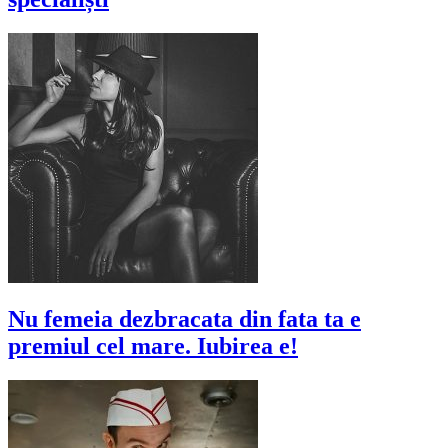
Nu femeia dezbracata din fata ta e
premiul cel mare. Iubirea e!