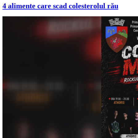
4 alimente care scad colesterolul rău