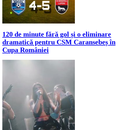
120 de minute fără gol și o eliminare
dramatică pentru CSM Caransebeș în
Cupa României