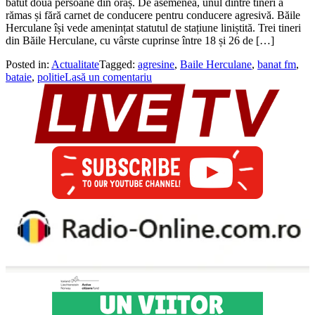
bătut două persoane din oraș. De asemenea, unul dintre tineri a
rămas și fără carnet de conducere pentru conducere agresivă. Băile
Herculane își vede amenințat statutul de stațiune liniștită. Trei tineri
din Băile Herculane, cu vârste cuprinse între 18 și 26 de […]
Posted in:
Actualitate
Tagged:
agresine
,
Baile Herculane
,
banat fm
,
bataie
,
politie
Lasă un comentariu