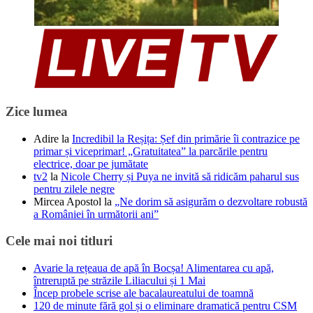
Zice lumea
Adire
la
Incredibil la Reșița: Șef din primărie îi contrazice pe
primar și viceprimar! „Gratuitatea” la parcările pentru
electrice, doar pe jumătate
tv2
la
Nicole Cherry și Puya ne invită să ridicăm paharul sus
pentru zilele negre
Mircea Apostol
la
„Ne dorim să asigurăm o dezvoltare robustă
a României în următorii ani”
Cele mai noi titluri
Avarie la rețeaua de apă în Bocșa! Alimentarea cu apă,
întreruptă pe străzile Liliacului și 1 Mai
Încep probele scrise ale bacalaureatului de toamnă
120 de minute fără gol și o eliminare dramatică pentru CSM