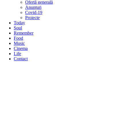
Ofertă generală
Anunțuri
Covid-19
Proiecte
Today
Soul
Remember
Food
Music
Cinema
Life
Contact