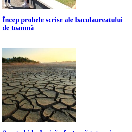
Încep probele scrise ale bacalaureatului
de toamnă