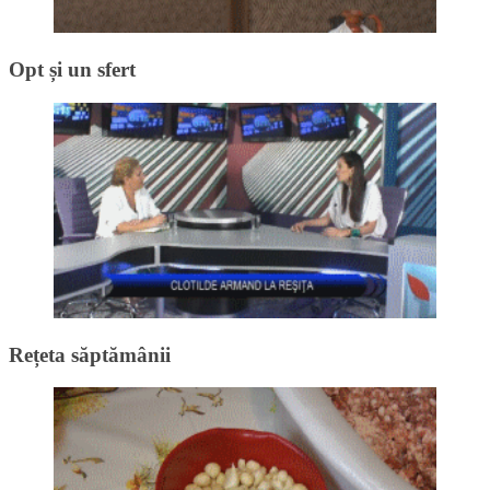
Opt și un sfert
Rețeta săptămânii