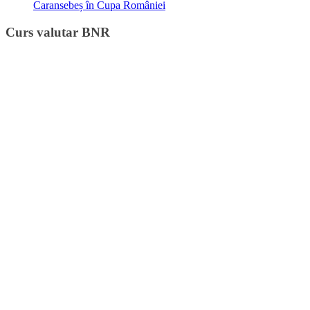
Caransebeș în Cupa României
Curs valutar BNR