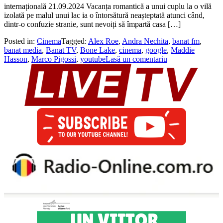
internațională 21.09.2024 Vacanța romantică a unui cuplu la o vilă
izolată pe malul unui lac ia o întorsătură neașteptată atunci când,
dintr-o confuzie stranie, sunt nevoiți să împartă casa […]
Posted in:
Cinema
Tagged:
Alex Roe
,
Andra Nechita
,
banat fm
,
banat media
,
Banat TV
,
Bone Lake
,
cinema
,
google
,
Maddie
Hasson
,
Marco Pigossi
,
youtube
Lasă un comentariu