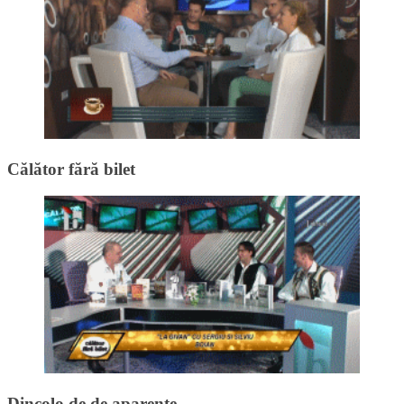
Călător fără bilet
Dincolo de de aparențe