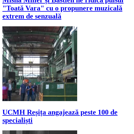
"Toată Vara" cu o propunere muzicală
extrem de senzuală
UCMH Reșița angajează peste 100 de
specialiști