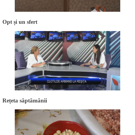
Opt și un sfert
Rețeta săptămânii