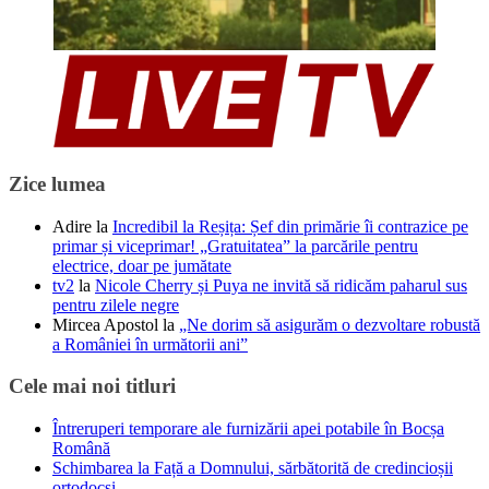
Zice lumea
Adire
la
Incredibil la Reșița: Șef din primărie îi contrazice pe
primar și viceprimar! „Gratuitatea” la parcările pentru
electrice, doar pe jumătate
tv2
la
Nicole Cherry și Puya ne invită să ridicăm paharul sus
pentru zilele negre
Mircea Apostol
la
„Ne dorim să asigurăm o dezvoltare robustă
a României în următorii ani”
Cele mai noi titluri
Întreruperi temporare ale furnizării apei potabile în Bocșa
Română
Schimbarea la Față a Domnului, sărbătorită de credincioșii
ortodocși