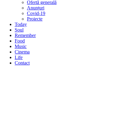
Ofertă generală
Anunțuri
Covid-19
Proiecte
Today
Soul
Remember
Food
Music
Cinema
Life
Contact