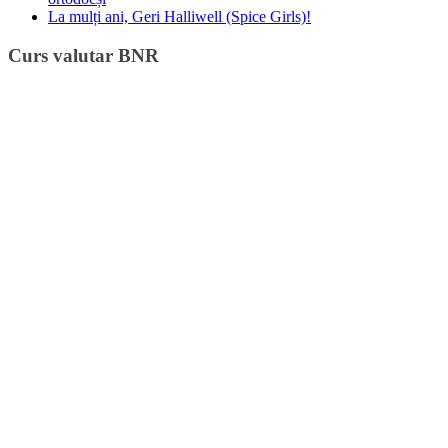
La mulți ani, Geri Halliwell (Spice Girls)!
Curs valutar BNR