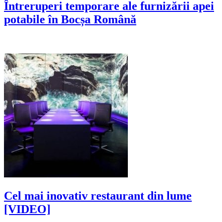
Întreruperi temporare ale furnizării apei
potabile în Bocșa Română
Cel mai inovativ restaurant din lume
[VIDEO]