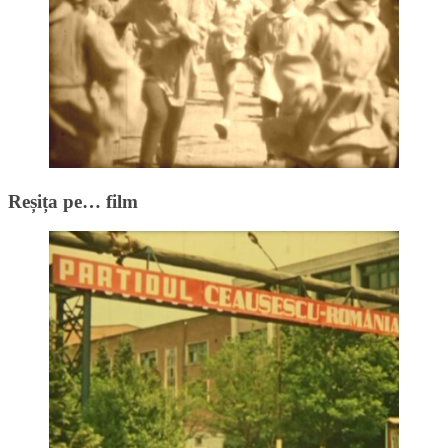
Reșița pe… film