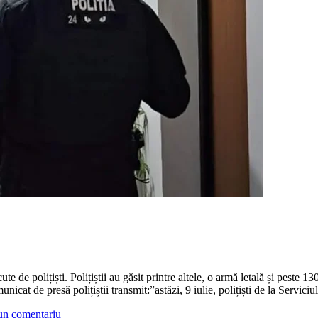
e de polițiști. Polițiștii au găsit printre altele, o armă letală și peste 1
nicat de presă polițiștii transmit:”astăzi, 9 iulie, polițiști de la Servic
un comentariu