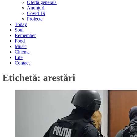
Ofertă generală
Anunțuri
Covid-19
Proiecte
Today
Soul
Remember
Food
Music
Cinema
Life
Contact
Etichetă:
arestări