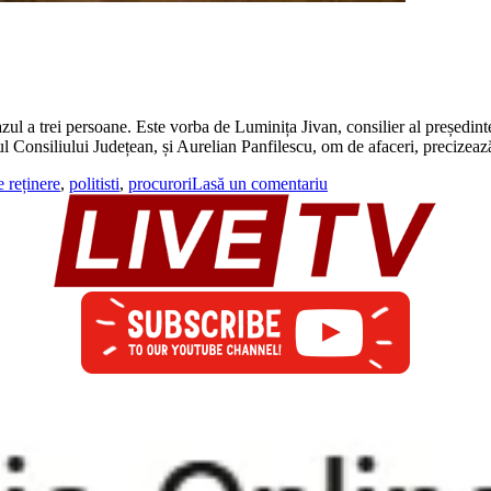
 a trei persoane. Este vorba de Luminița Jivan, consilier al președintelu
 Consiliului Județean, și Aurelian Panfilescu, om de afaceri, precizează
 reținere
,
politisti
,
procurori
Lasă un comentariu