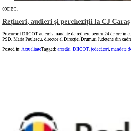
09
DEC.
Rețineri, audieri și percheziții la CJ Caraș
Procurorii DIICOT au emis mandate de reținere pentru 24 de ore în cazul
PSD, Maria Paulescu, director al Direcției Drumuri Județene din cadrul
Posted in:
Actualitate
Tagged:
arestări
,
DIICOT
,
jedecători
,
mandate de