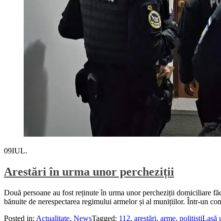
09
IUL.
Arestări în urma unor percheziții
Două persoane au fost reținute în urma unor percheziții domiciliare făcut
bănuite de nerespectarea regimului armelor și al munițiilor. Într-un comu
Posted in:
Actualitate
,
News
Tagged:
112
,
arestări
,
arme
,
politisti
Lasă 