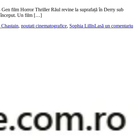
en film Horror Thriller Răul revine la suprafață în Derry sub
a început. Un film […]
a Chastain
,
noutati cinematografice
,
Sophia Lillis
Lasă un comentariu