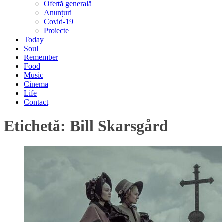
Ofertă generală
Anunțuri
Covid-19
Proiecte
Today
Soul
Remember
Food
Music
Cinema
Life
Contact
Etichetă:
Bill Skarsgård