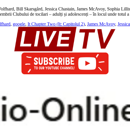
hard, Bill Skarsgård, Jessica Chastain, James McAvoy, Sophia Lillis G
brii Clubului de tocilari – adulți și adolescenți – în locul unde totul 
lfhard
,
google
,
It Chapter Two (It: Capitolul 2)
,
James McAvoy
,
Jessic