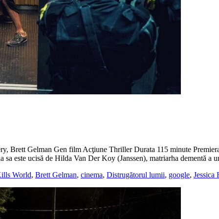
ry, Brett Gelman Gen film Acţiune Thriller Durata 115 minute Premier
ia sa este ucisă de Hilda Van Der Koy (Janssen), matriarha dementă a un
ills World
,
Brett Gelman
,
cinema
,
Distrugătorul lumii
,
google
,
Jessica