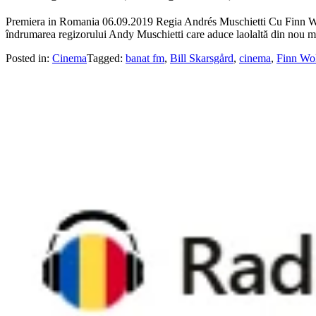
Premiera in Romania 06.09.2019 Regia Andrés Muschietti Cu Finn Wolf
îndrumarea regizorului Andy Muschietti care aduce laolaltă din nou mem
Posted in:
Cinema
Tagged:
banat fm
,
Bill Skarsgård
,
cinema
,
Finn Wo