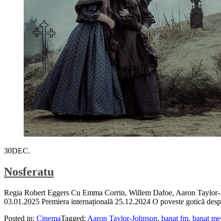
30
DEC.
Nosferatu
Regia Robert Eggers Cu Emma Corrin, Willem Dafoe, Aaron Taylor-Jo
03.01.2025 Premiera internațională 25.12.2024 O poveste gotică despre 
Posted in:
Cinema
Tagged:
Aaron Taylor-Johnson
,
banat fm
,
banat me