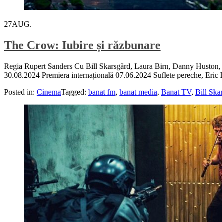
27
AUG.
The Crow: Iubire și răzbunare
Regia Rupert Sanders Cu Bill Skarsgård, Laura Birn, Danny Huston,
30.08.2024 Premiera internațională 07.06.2024 Suflete pereche, Eric D
Posted in:
Cinema
Tagged:
banat fm
,
banat media
,
Banat TV
,
Bill Ska