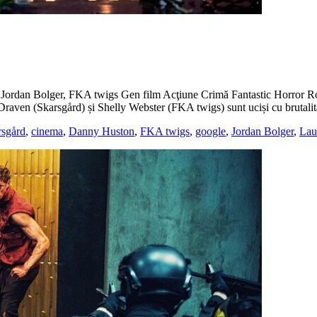
 Jordan Bolger, FKA twigs Gen film Acţiune Crimă Fantastic Horror R
raven (Skarsgård) și Shelly Webster (FKA twigs) sunt uciși cu brutalit
rsgård
,
cinema
,
Danny Huston
,
FKA twigs
,
google
,
Jordan Bolger
,
Lau