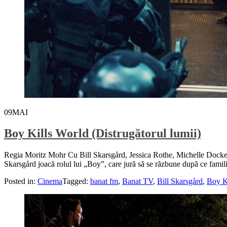
09
MAI
Boy Kills World (Distrugătorul lumii)
Regia Moritz Mohr Cu Bill Skarsgård, Jessica Rothe, Michelle Docke
Skarsgård joacă rolul lui „Boy”, care jură să se răzbune după ce famil
Posted in:
Cinema
Tagged:
banat fm
,
Banat TV
,
Bill Skarsgård
,
Boy K