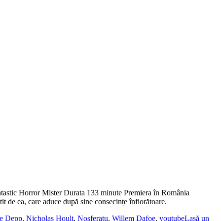
tastic Horror Mister Durata 133 minute Premiera în România
it de ea, care aduce după sine consecințe înfiorătoare.
se Depp
,
Nicholas Hoult
,
Nosferatu
,
Willem Dafoe
,
youtube
Lasă un