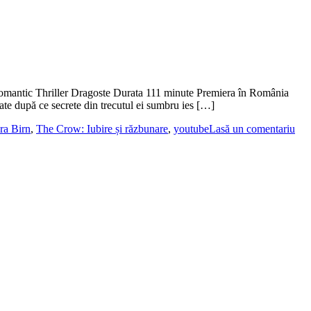
omantic Thriller Dragoste Durata 111 minute Premiera în România
ate după ce secrete din trecutul ei sumbru ies […]
ra Birn
,
The Crow: Iubire și răzbunare
,
youtube
Lasă un comentariu