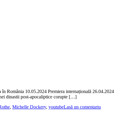
a în România 10.05.2024 Premiera internațională 26.04.2024
ei dinastii post-apocaliptice corupte […]
 Rothe
,
Michelle Dockery
,
youtube
Lasă un comentariu