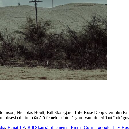
hnson, Nicholas Hoult, Bill Skarsgård, Lily-Rose Depp Gen film Fan
obsesia dintre o tânără femeie bântuită și un vampir terifiant îndrăgost
dia
,
Banat TV
,
Bill Skarsgård
,
cinema
,
Emma Corrin
,
google
,
Lily-Ro