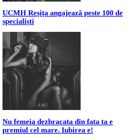
UCMH Reșița angajează peste 100 de
specialiști
Nu femeia dezbracata din fata ta e
premiul cel mare. Iubirea e!