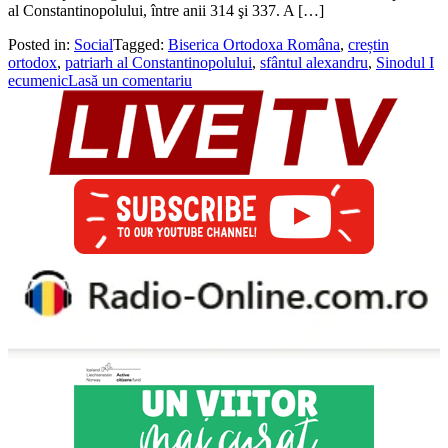
al Constantinopolului, între anii 314 şi 337. A […]
Posted in:
Social
Tagged:
Biserica Ortodoxa Româna
,
creștin
ortodox
,
patriarh al Constantinopolului
,
sfântul alexandru
,
Sinodul I
ecumenic
Lasă un comentariu