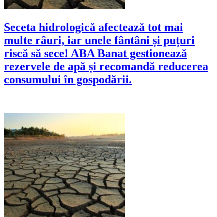
Seceta hidrologică afectează tot mai
multe râuri, iar unele fântâni și puțuri
riscă să sece! ABA Banat gestionează
rezervele de apă și recomandă reducerea
consumului în gospodării.