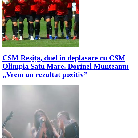
CSM Reșița, duel în deplasare cu CSM
Olimpia Satu Mare. Dorinel Munteanu:
„Vrem un rezultat pozitiv”