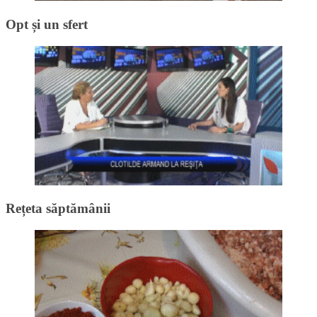
Opt și un sfert
Rețeta săptămânii