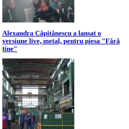
Alexandra Căpitănescu a lansat o
versiune live, metal, pentru piesa "Fără
tine"