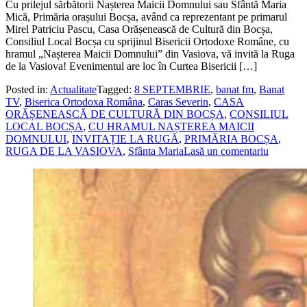
Cu prilejul sărbătorii Nașterea Maicii Domnului sau Sfântă Maria
Mică, Primăria orașului Bocșa, având ca reprezentant pe primarul
Mirel Patriciu Pascu, Casa Orășenească de Cultură din Bocșa,
Consiliul Local Bocșa cu sprijinul Bisericii Ortodoxe Române, cu
hramul „Nașterea Maicii Domnului” din Vasiova, vă invită la Ruga
de la Vasiova! Evenimentul are loc în Curtea Bisericii […]
Posted in:
Actualitate
Tagged:
8 SEPTEMBRIE
,
banat fm
,
Banat
TV
,
Biserica Ortodoxa Româna
,
Caras Severin
,
CASA
ORĂȘENEASCĂ DE CULTURĂ DIN BOCȘA
,
CONSILIUL
LOCAL BOCȘA
,
CU HRAMUL NAȘTEREA MAICII
DOMNULUI
,
INVITAȚIE LA RUGĂ
,
PRIMĂRIA BOCȘA
,
RUGA DE LA VASIOVA
,
Sfânta Maria
Lasă un comentariu