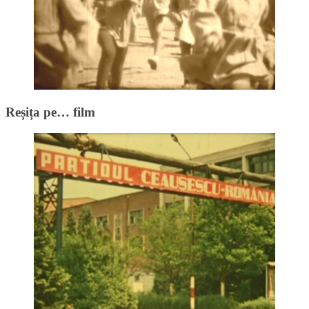
Reșița pe… film