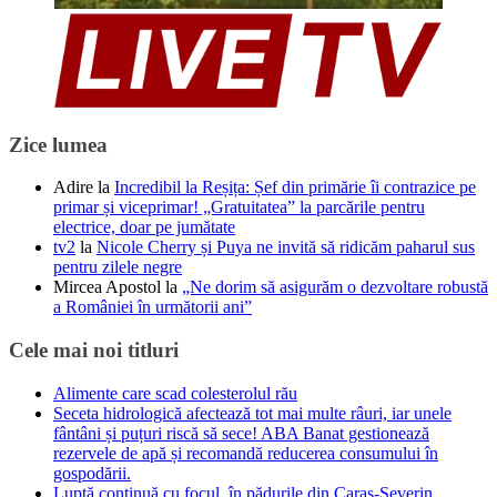
Zice lumea
Adire
la
Incredibil la Reșița: Șef din primărie îi contrazice pe
primar și viceprimar! „Gratuitatea” la parcările pentru
electrice, doar pe jumătate
tv2
la
Nicole Cherry și Puya ne invită să ridicăm paharul sus
pentru zilele negre
Mircea Apostol
la
„Ne dorim să asigurăm o dezvoltare robustă
a României în următorii ani”
Cele mai noi titluri
Alimente care scad colesterolul rău
Seceta hidrologică afectează tot mai multe râuri, iar unele
fântâni și puțuri riscă să sece! ABA Banat gestionează
rezervele de apă și recomandă reducerea consumului în
gospodării.
Luptă continuă cu focul, în pădurile din Caraș-Severin