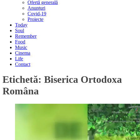
Ofertă generală
Anunțuri
Covid-19
Proiecte
Today
Soul
Remember
Food
Music
Cinema
Life
Contact
Etichetă:
Biserica Ortodoxa
Româna